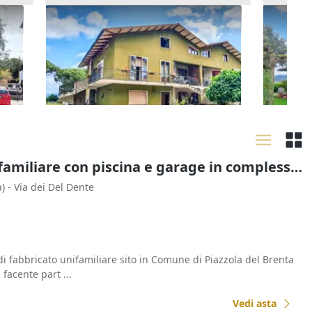
Asta Porzione di bifamiliare con
Asta Qu
corte e garage
con cor
112.910 €
41.449
Castiglione del Lago
(Perugia)
Castig
17/09/2026
16/09
Asta Fabbricato unifamiliare con piscina e garage in complesso residenziale
)
- Via dei Del Dente
di fabbricato unifamiliare sito in Comune di Piazzola del Brenta
 facente part ...
Vedi asta