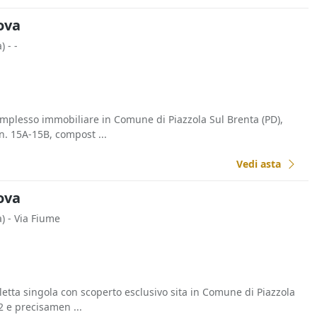
dova
)
- -
complesso immobiliare in Comune di Piazzola Sul Brenta (PD),
nn. 15A-15B, compost ...
Vedi asta
dova
)
- Via Fiume
illetta singola con scoperto esclusivo sita in Comune di Piazzola
2 e precisamen ...