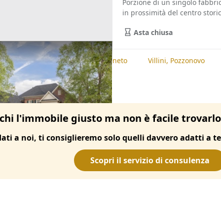
Porzione di un singolo fabbric
in prossimità del centro storic
Asta chiusa
te
Villini, Padova
Villini, Veneto
Villini, Pozzonovo
chi l'immobile giusto ma non è facile trovarl
dati a noi, ti consiglieremo solo quelli davvero adatti a te
Scopri il servizio di consulenza