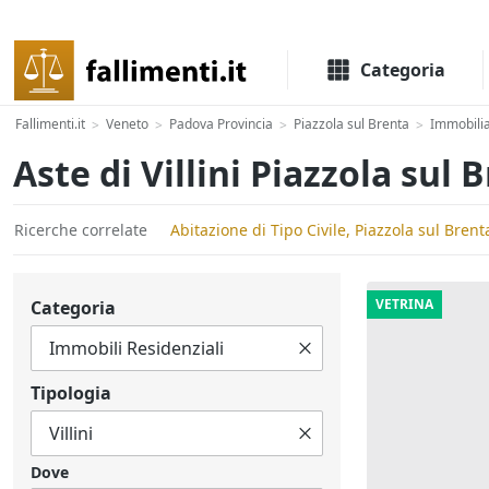
Il portale delle aste e liquidazioni giudiziali
Categoria
Fallimenti.it
Veneto
Padova Provincia
Piazzola sul Brenta
Immobilia
>
>
>
>
Aste di Villini Piazzola sul 
Ricerche correlate
Abitazione di Tipo Civile, Piazzola sul Brent
VETRINA
Categoria
Tipologia
Dove