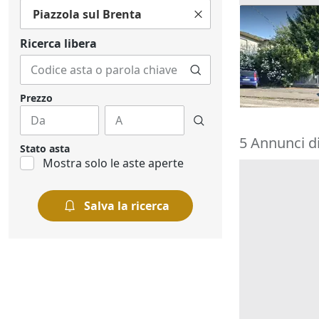
Piazzola sul Brenta
Asta Casa in
pertinenzial
Ricerca libera
180.000 €
Barbarano 
22/10/2026
Prezzo
5 Annunci di 
Stato asta
Mostra solo le aste aperte
Salva la ricerca