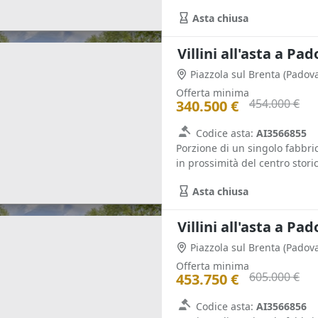
Asta chiusa
Villini all'asta a Pa
Piazzola sul Brenta
(Padova
Offerta minima
454.000 €
340.500 €
Codice asta:
AI3566855
Porzione di un singolo fabbric
in prossimità del centro storic
Asta chiusa
Villini all'asta a Pa
Piazzola sul Brenta
(Padova
Offerta minima
605.000 €
453.750 €
Codice asta:
AI3566856