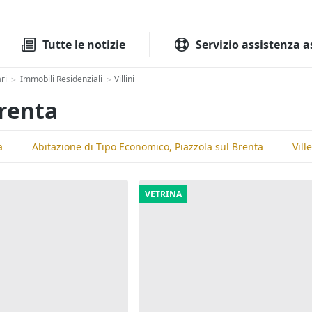
Tutte le aste
Aste immobilia
Tutte le notizie
Servizio assistenza a
ri
Immobili Residenziali
Villini
>
>
Brenta
a
Abitazione di Tipo Economico, Piazzola sul Brenta
Vill
VETRINA