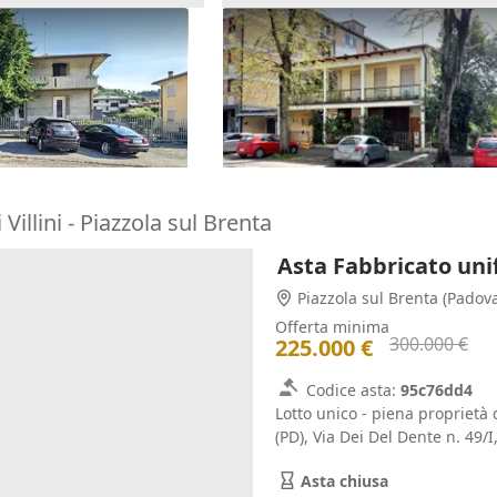
dipendente con corte
Asta Abitazione con corte
e
esclusiva
322.500 €
Mossano
(Vicenza)
Faenza
(Ravenna)
11/09/2026
Villini - Piazzola sul Brenta
Piazzola sul Brenta
(Padova
Offerta minima
300.000 €
225.000 €
Codice asta:
95c76dd4
Lotto unico - piena proprietà 
(PD), Via Dei Del Dente n. 49/I,
Asta chiusa