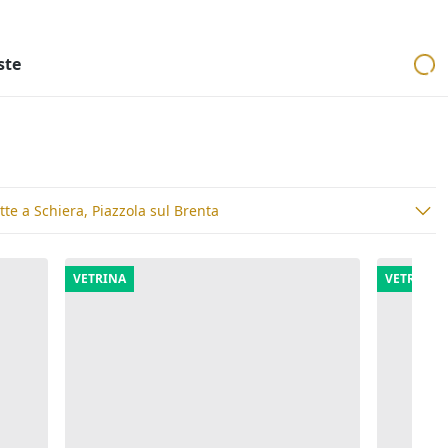
ri
Aste mobiliari
Cerca per località
Cerca in tutta Italia
ste
ette a Schiera, Piazzola sul Brenta
VETRINA
VETRINA