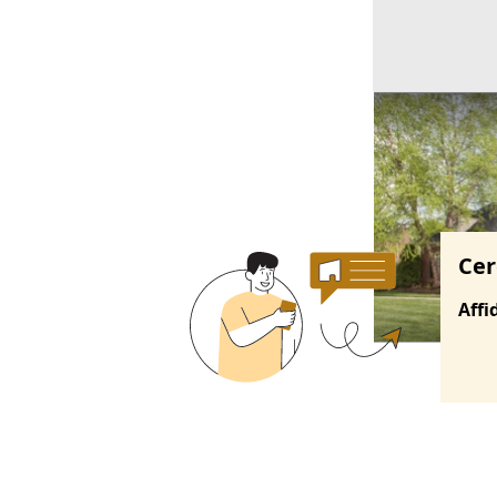
Ricerche correla
Cer
Affi