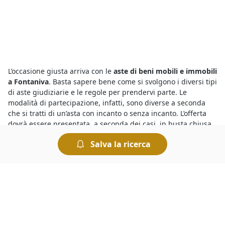
L’occasione giusta arriva con le
aste di beni mobili e immobili
a Fontaniva
. Basta sapere bene come si svolgono i diversi tipi
di aste giudiziarie e le regole per prendervi parte. Le
modalità di partecipazione, infatti, sono diverse a seconda
che si tratti di un’asta con incanto o senza incanto. L’offerta
dovrà essere presentata, a seconda dei casi, in busta chiusa
oppure pubblicamente. Le modalità di svolgimento dell’asta
Salva la ricerca
sono sempre indicate nel bando di vendita.
Sono sempre più numerose le aste giudiziarie di diverse
tipologie di beni mobili ed immobili e per sapere dove si
svolgono le aste basta consultare gli annunci delle vendite
giudiziarie organizzate dai Tribunali. Tra queste, si trovano
anche
Villini all'asta a Fontaniva
in vendita a prezzi
interessanti. Partecipare a un’asta è semplice e le modalità di