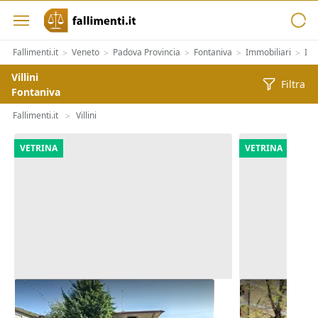
Fallimenti.it
Veneto
Padova Provincia
Fontaniva
Immobiliari
Imm
>
>
>
>
>
Villini
Filtra
Fontaniva
Fallimenti.it
Villini
>
VETRINA
VETRINA
Asta Casa indipendente con corte
Asta Abitazi
pertinenziale