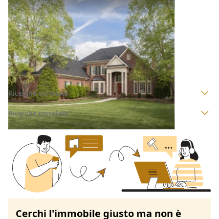
Villini all'asta a Padova
Offerta minima
213.000 €
159.750 €
Fontaniva
(Padova)
Codice asta:
AI3462400
Asta chiusa
Ricerche correlate
Ricerche correlate
Cerchi l'immobile giusto ma non è