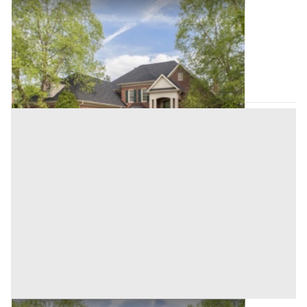
Ufficio all'asta a Padova
Offerta minima
700.000 €
525.000 €
Fontaniva
(Padova)
Codice asta:
AI3923445
Asta chiusa