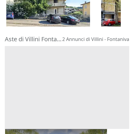
322.500 €
180.000 €
Faenza
(Rav
Barbarano Mossano
(Vicenza)
11/09/2026
22/10/2026
Aste di Villini Fontaniva
2 Annunci di Villini - Fontaniva