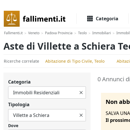
Il portale delle aste e liquidazioni giudiziali
Categoria
Fallimenti.it
Veneto
Padova Provincia
Teolo
Immobiliari
Immobili
>
>
>
>
>
Aste di Villette a Schiera Te
Ricerche correlate
Abitazione di Tipo Civile, Teolo
Abitaz
0 Annunci di
Categoria
Non abbi
Tipologia
SALVA UNA 
Il prossim
Dove