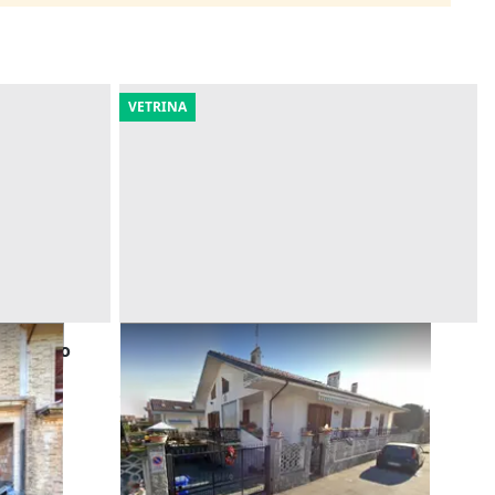
VETRINA
 in corso
Asta Quota di nuda proprietà di
abitazione
Offerta minima
84.686 €
Vinovo
(Torino)
22/09/2026