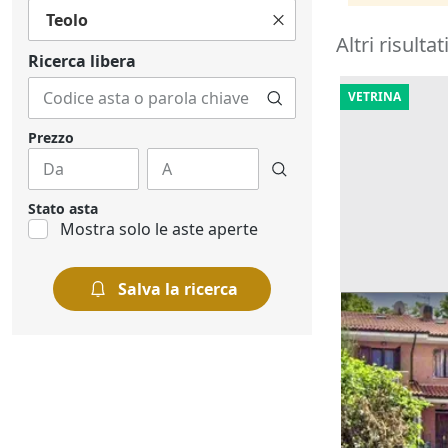
Teolo
Altri risultat
Ricerca libera
VETRINA
Prezzo
Stato asta
Mostra solo le aste aperte
Salva la ricerca
Asta Villetta
autorimessa
Offerta minima
83.683 €
Cingoli
(Mace
30/10/2026