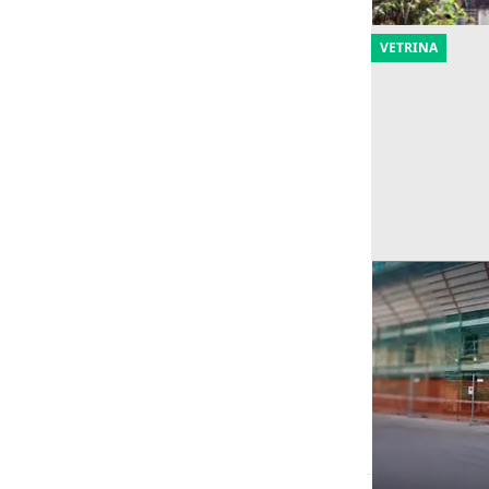
VETRINA
Asta Fabbrica
riqualificare
Offerta minima
14.906 €
Bussi sul Tir
11/09/2026