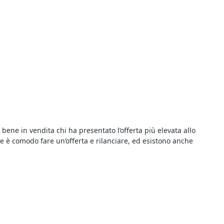
l bene in vendita chi ha presentato l’offerta più elevata allo
ne è comodo fare un’offerta e rilanciare, ed esistono anche
ile risparmiare sull’acquisto e trovare tutto quello che serve in
 singole aste: oltre alla data di inizio della gara viene indicato il