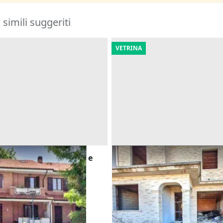
i simili suggeriti
VETRINA
 a schiera con giardino e
Asta Casa a schiera (sub 10)
costruzione
Offerta minima
69.736 €
rata)
Cingoli
(Macerata)
30/10/2026