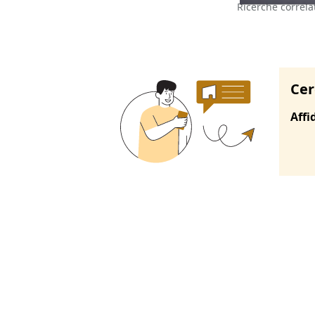
Ricerche correla
Cer
Affi