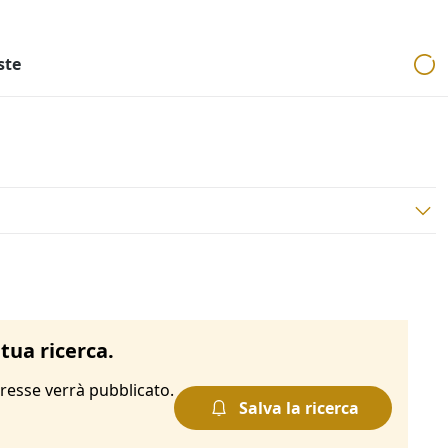
ri
Aste mobiliari
Cerca per località
Cerca in tutta Italia
ste
tua ricerca.
resse verrà pubblicato.
Salva la ricerca