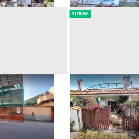
VETRINA
to terra cielo da
Asta Casa in complesso a sc
 e garage
al mare
Offerta minima
100.000 €
ino
(Pescara)
Ardea
(Roma)
24/09/2026