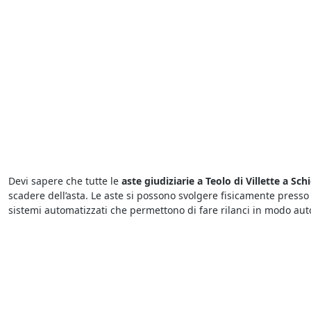
Devi sapere che tutte le
aste giudiziarie a Teolo di Villette a Sch
scadere dell’asta. Le aste si possono svolgere fisicamente presso
sistemi automatizzati che permettono di fare rilanci in modo aut
Presso il
Tribunale di Teolo i fallimenti di Villette a Schiera
offron
pochi istanti. Per sapere dove vedere fallimenti è sufficiente colleg
nome del Tribunale presso cui avrà luogo la vendita.