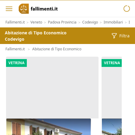
Fallimenti.it
Veneto
Padova Provincia
Codevigo
Immobiliari
Imm
>
>
>
>
>
Abitazione di Tipo Economico
Filtra
Codevigo
Fallimenti.it
Abitazione di Tipo Economico
>
VETRINA
VETRINA
Asta Abitazione cielo terra con
Asta Casa in
cortile e cantina
pertinenzial