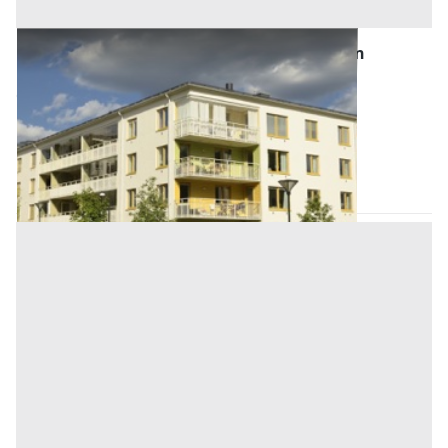
Asta Terreno agricolo e fabbricati rurali con
abitazione
Offerta minima
166.000 €
124.500 €
Codevigo
(Padova)
Codice asta:
AI3171366
Asta chiusa