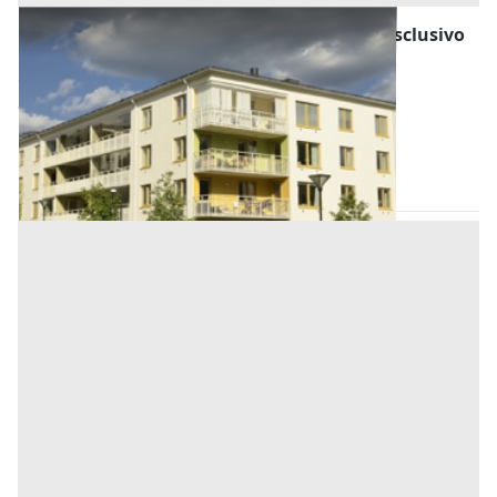
Asta Abitazione bifamiliare con scoperto esclusivo
e cantina
Offerta minima
50.000 €
37.500 €
Codevigo
(Padova)
Codice asta:
AA1315811
Asta chiusa