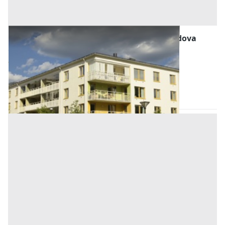
Abitazione di Tipo Economico all'asta a Padova
Offerta minima
40.000 €
30.000 €
Codevigo
(Padova)
Codice asta:
AI366900
Asta chiusa