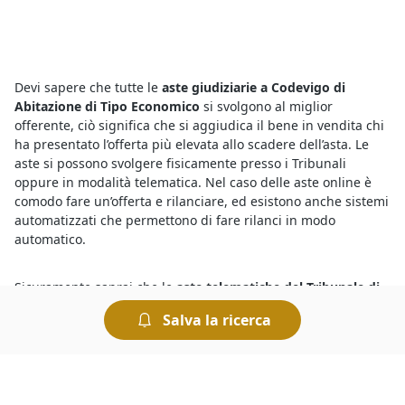
Devi sapere che tutte le
aste giudiziarie a Codevigo di
Abitazione di Tipo Economico
si svolgono al miglior
offerente, ciò significa che si aggiudica il bene in vendita chi
ha presentato l’offerta più elevata allo scadere dell’asta. Le
aste si possono svolgere fisicamente presso i Tribunali
oppure in modalità telematica. Nel caso delle aste online è
comodo fare un’offerta e rilanciare, ed esistono anche sistemi
automatizzati che permettono di fare rilanci in modo
automatico.
Sicuramente saprai che le
aste telematiche del Tribunale di
Codevigo
sono un modo comodo di acquistare all’asta, in
Salva la ricerca
alternativa recandoti presso la Cancelleria del Tribunale avrai
modo di conoscere le aste in corso. Se vuoi sapere dove si
svolgono le aste giudiziarie senza spostarti da casa, ti basta
dare un’occhiata agli annunci pubblicati in questa sezione,
che contengono tutti i dettagli relativi alla vendita, incluso il