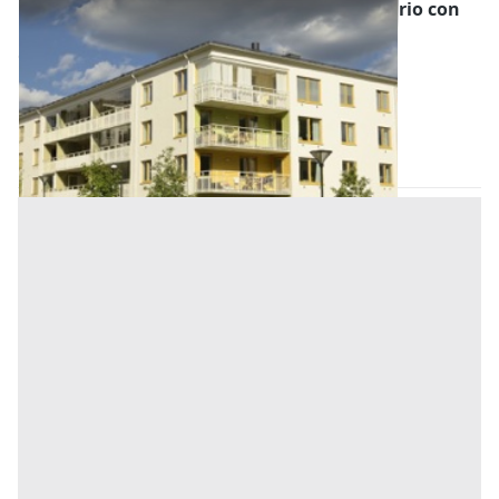
Asta Fabbricato residenziale in stato precario con
garage e deposito
Offerta minima
26.000 €
19.500 €
Codevigo
(Padova)
Codice asta:
f5872752
16/11/2026