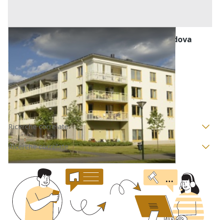
Abitazione di Tipo Economico all'asta a Padova
Offerta minima
44.000 €
33.000 €
Codevigo
(Padova)
Codice asta:
AI3166822
Asta chiusa
Ricerche correlate
Ricerche correlate