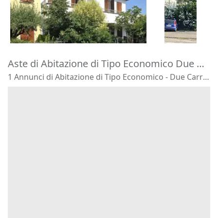
195.000 €
180.000 €
Montegrotto Terme
(Padova)
Barbarano 
20/10/2026
22/10/2026
Aste di Abitazione di Tipo Economico Due Carrare
1 Annunci di Abitazione di Tipo Economico - Due Carrare