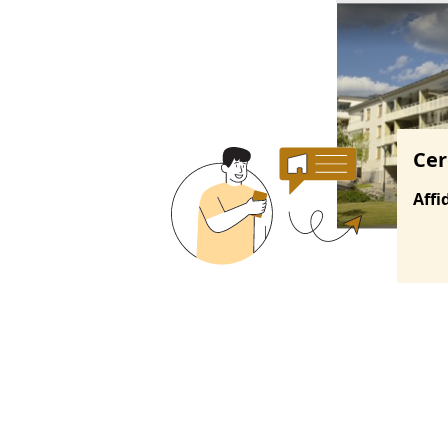
Ricerche correla
Cer
Affi