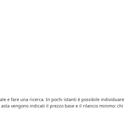
ale e fare una ricerca. In pochi istanti è possibile individuare
i asta vengono indicati il prezzo base e il rilancio minimo: chi
con le aste giudiziarie è possibile risparmiare sull’acquisto e
tagli riportati sugli annunci delle singole aste: oltre alla data di