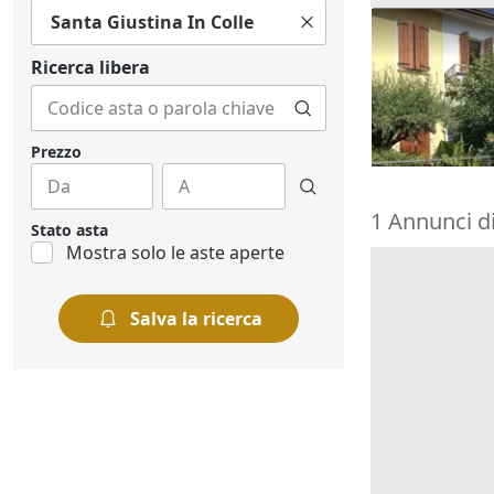
Santa Giustina In Colle
Asta Abitazi
cortile e can
Ricerca libera
195.000 €
Montegrott
20/10/2026
Prezzo
1 Annunci di
Stato asta
Mostra solo le aste aperte
Salva la ricerca