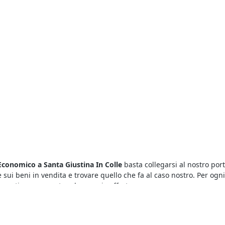
 Economico a Santa Giustina In Colle
basta collegarsi al nostro port
te sui beni in vendita e trovare quello che fa al caso nostro. Per ogn
menti per presentare la propria offerta.
itazione di Tipo Economico
offrono una marea di opportunità. Infatti 
ere fallimenti è sufficiente collegarsi al portale e visualizzare i det