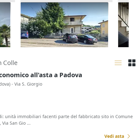
Asta Casa indipendente con corte
Asta Al
pertinenziale
giardin
180.000 €
80.160
Barbarano Mossano
(Vicenza)
Arzig
22/10/2026
17/09
n Colle
Economico all'asta a Padova
dova)
- Via S. Giorgio
di: unità immobiliari facenti parte del fabbricato sito in Comune
 Via San Gio ...
Vedi asta