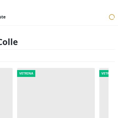
ri
Aste mobiliari
Cerca per località
Cerca in tutta Italia
ste
Colle
VETRINA
VETRINA