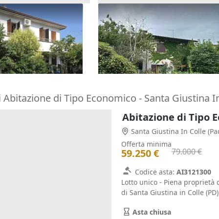
one cielo terra con
Asta Quota indivisa di 7/16 di
tina
villetta bifamiliare con
107.625 €
autorimessa e area scoperta
o Terme
(Padova)
Bassano del Grappa
(Vicenza)
19/10/2026
 Abitazione di Tipo Economico - Santa Giustina I
Abitazione di Tipo 
Santa Giustina In Colle
(Pa
Offerta minima
79.000 €
59.250 €
Codice asta:
AI3121300
Lotto unico - Piena proprietà 
di Santa Giustina in Colle (PD),
Asta chiusa