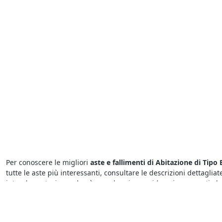
Per conoscere le migliori
aste e fallimenti di Abitazione di Tipo
tutte le aste più interessanti, consultare le descrizioni dettaglia
intende partecipare dovrà prendere in considerazione questi ele
Presso il
Tribunale di Santa Giustina In Colle i fallimenti di Ab
trovare tutto quello che serve in pochi istanti. Per sapere dove ved