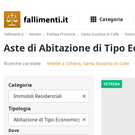
Il portale delle aste e liquidazioni giudiziali
Categoria
Fallimenti.it
Veneto
Padova Provincia
Santa Giustina In Colle
Immob
>
>
>
>
Aste di Abitazione di Tipo 
Ricerche correlate
Villette a Schiera, Santa Giustina In Colle
VETRINA
Categoria
Tipologia
Dove