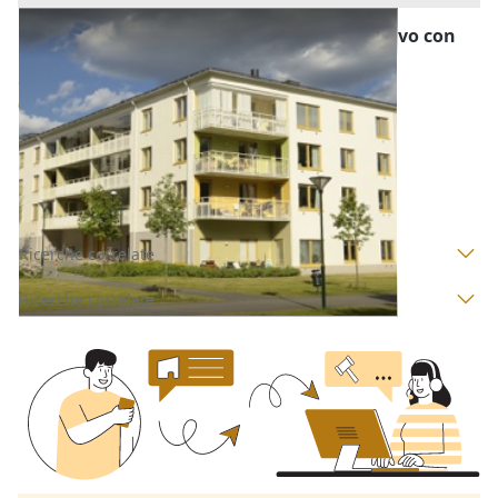
Asta Abitazione in cattivo stato conservativo con
magazzino e tettoia
Offerta minima
84.000 €
63.000 €
Megliadino San Vitale
(Padova)
Codice asta:
AI3459024
Asta chiusa
Ricerche correlate
Ricerche correlate