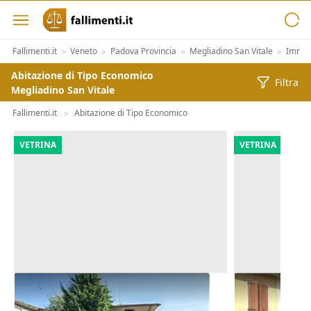
Fallimenti.it
Veneto
Padova Provincia
Megliadino San Vitale
Immobi
>
>
>
>
Abitazione di Tipo Economico
Filtra
Megliadino San Vitale
Fallimenti.it
Abitazione di Tipo Economico
>
VETRINA
VETRINA
Asta Casa indipendente con corte
Asta Abitazi
pertinenziale
cortile e can