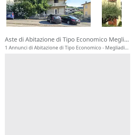
180.000 €
195.000 €
Barbarano Mossano
(Vicenza)
Montegrott
22/10/2026
20/10/2026
Aste di Abitazione di Tipo Economico Megliadino San Vitale
1 Annunci di Abitazione di Tipo Economico - Megliadino San Vitale