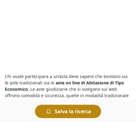
Chi vuole partecipare a un’asta deve sapere che esistono sia
le aste tradizionali sia le
aste on line di Abitazione di Tipo
Economico
. Le aste giudiziarie che si svolgono sul web
offrono comodità e sicurezza, quelle in modalità tradizionale
avvengono invece presso la sede del Tribunale competente.
Tutte le aste si svolgono "al miglior offerente", ciò significa
Salva la ricerca
che si aggiudica il bene chi presenta l’offerta più elevata.
Con le
aste fallimentari
hai l’occasione di aggiudicarti in poco