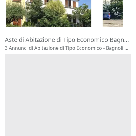
195.000 €
180.000 €
Montegrotto Terme
(Padova)
Barbarano 
20/10/2026
22/10/2026
Aste di Abitazione di Tipo Economico Bagnoli di Sopra
3 Annunci di Abitazione di Tipo Economico - Bagnoli di Sopra