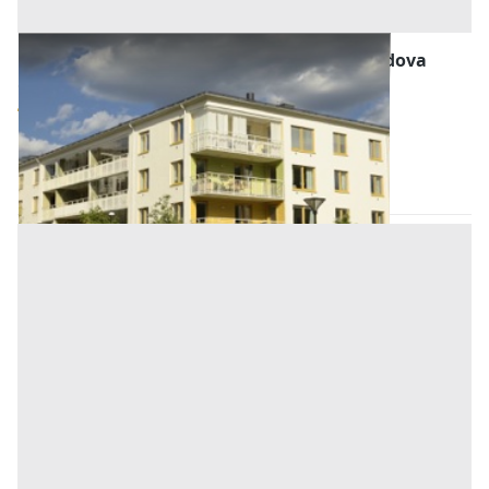
Abitazione di Tipo Economico all'asta a Padova
Offerta minima
54.000 €
40.500 €
Bagnoli di Sopra
(Padova)
Codice asta:
AI3623533
Asta chiusa