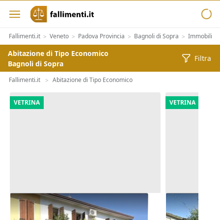
Fallimenti.it
Veneto
Padova Provincia
Bagnoli di Sopra
Immobiliari
>
>
>
>
Abitazione di Tipo Economico
Filtra
Bagnoli di Sopra
Fallimenti.it
Abitazione di Tipo Economico
>
VETRINA
VETRINA
Asta Abitazione cielo terra con
Asta Casa in
cortile e cantina
pertinenzial