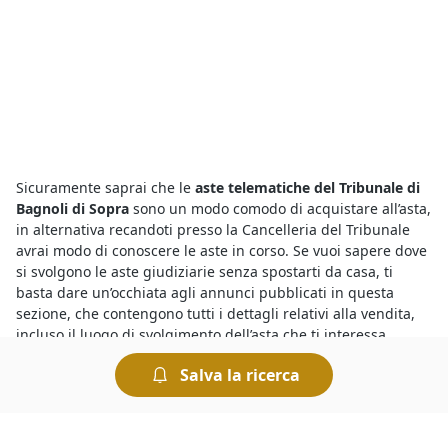
Sicuramente saprai che le
aste telematiche del Tribunale di
Bagnoli di Sopra
sono un modo comodo di acquistare all’asta,
in alternativa recandoti presso la Cancelleria del Tribunale
avrai modo di conoscere le aste in corso. Se vuoi sapere dove
si svolgono le aste giudiziarie senza spostarti da casa, ti
basta dare un’occhiata agli annunci pubblicati in questa
sezione, che contengono tutti i dettagli relativi alla vendita,
incluso il luogo di svolgimento dell’asta che ti interessa.
Salva la ricerca
Partecipare alle
aste fallimentari di Abitazione di Tipo
Economico a Bagnoli di Sopra
è semplicissimo, chiunque
può prendervi parte ad eccezione del debitore, e le regole di