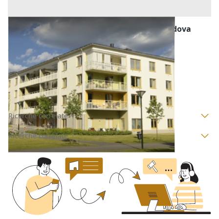
Abitazione di Tipo Economico all'asta a Padova
Offerta minima
88.000 €
66.000 €
Bagnoli di Sopra
(Padova)
Codice asta:
AI3779066
Asta chiusa
Ricerche correlate
Ricerche correlate