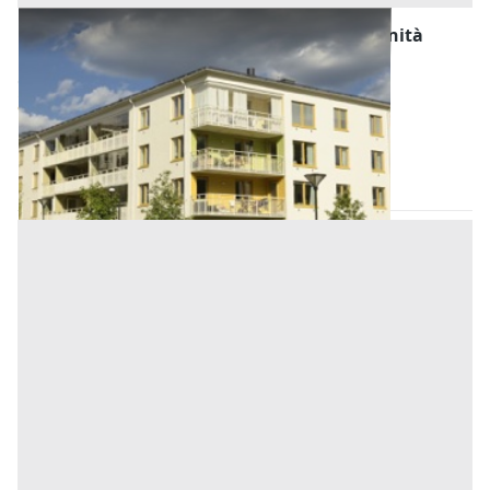
Asta Abitazione con porzione al grezzo e unità
artigianale
Offerta minima
51.000 €
38.250 €
Bagnoli di Sopra
(Padova)
Codice asta:
ab923b6c
Asta chiusa