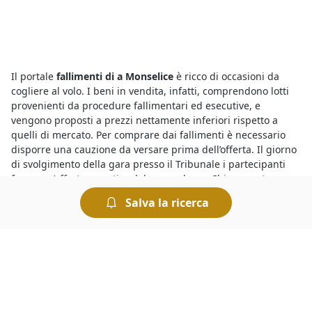
Il portale
fallimenti di a Monselice
è ricco di occasioni da
cogliere al volo. I beni in vendita, infatti, comprendono lotti
provenienti da procedure fallimentari ed esecutive, e
vengono proposti a prezzi nettamente inferiori rispetto a
quelli di mercato. Per comprare dai fallimenti è necessario
disporre una cauzione da versare prima dell’offerta. Il giorno
di svolgimento della gara presso il Tribunale i partecipanti
fanno un’offerta a partire dal prezzo base. Chi presenta
l’offerta più elevata si aggiudica il lotto.
Salva la ricerca
Presso il
Tribunale di Monselice i fallimenti di Abitazione di
Tipo Economico
offrono una marea di opportunità. Infatti
con le aste giudiziarie è possibile risparmiare sull’acquisto e
trovare tutto quello che serve in pochi istanti. Per sapere
dove vedere fallimenti è sufficiente collegarsi al portale e
visualizzare i dettagli riportati sugli annunci delle singole