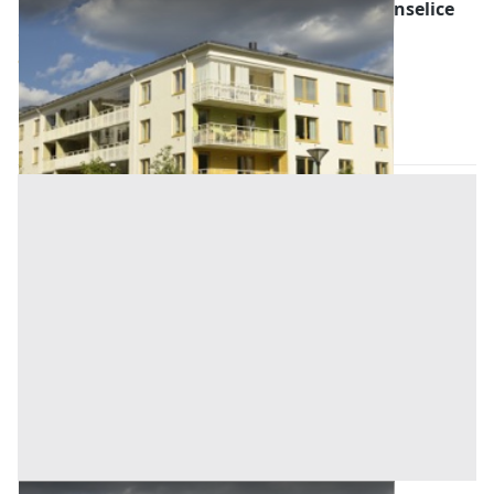
Abitazione di Tipo Economico all'asta a Monselice
Offerta minima
338.000 €
Monselice
(Padova)
Codice asta:
65887ce2
13/10/2026