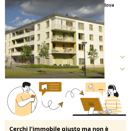
Abitazione di Tipo Economico all'asta a Padova
Offerta minima
12.500 €
9.375 €
Monselice
(Padova)
Codice asta:
AI3249088
Asta chiusa
Ricerche correlate
Ricerche correlate
Cerchi l'immobile giusto ma non è