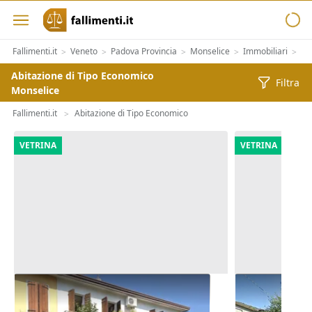
Fallimenti.it
Veneto
Padova Provincia
Monselice
Immobiliari
Im
>
>
>
>
>
Abitazione di Tipo Economico
Filtra
Monselice
Fallimenti.it
Abitazione di Tipo Economico
>
VETRINA
VETRINA
Asta Abitazione cielo terra con
Asta Casa in
cortile e cantina
pertinenzial