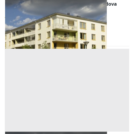
Abitazione di Tipo Economico all'asta a Padova
Offerta minima
59.948,44 €
44.961,33 €
Monselice
(Padova)
Codice asta:
BN595633
Asta chiusa