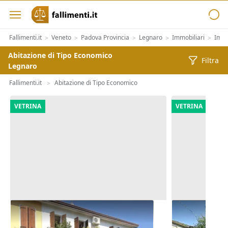
Fallimenti.it
Veneto
Padova Provincia
Legnaro
Immobiliari
Immo
>
>
>
>
>
Abitazione di Tipo Economico
Filtra
Legnaro
Fallimenti.it
Abitazione di Tipo Economico
>
VETRINA
VETRINA
Asta Abitazione cielo terra con
Asta Casa in
cortile e cantina
pertinenzial