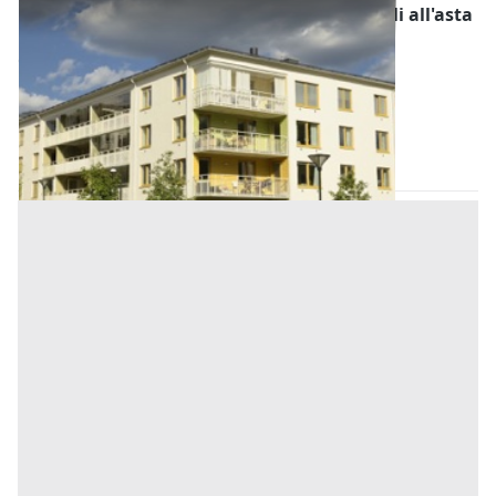
Fabbricati Costruiti per Esigenze Industriali all'asta
a Padova
Offerta minima
150.000 €
Legnaro
(Padova)
Codice asta:
BG363492
Asta chiusa