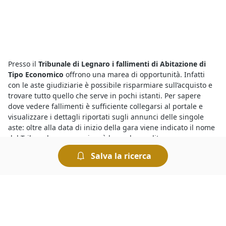
Presso il
Tribunale di Legnaro i fallimenti di Abitazione di
Tipo Economico
offrono una marea di opportunità. Infatti
con le aste giudiziarie è possibile risparmiare sull’acquisto e
trovare tutto quello che serve in pochi istanti. Per sapere
dove vedere fallimenti è sufficiente collegarsi al portale e
visualizzare i dettagli riportati sugli annunci delle singole
aste: oltre alla data di inizio della gara viene indicato il nome
del Tribunale presso cui avrà luogo la vendita.
Salva la ricerca
Sicuramente saprai che le
aste telematiche del Tribunale di
Legnaro
sono un modo comodo di acquistare all’asta, in
alternativa recandoti presso la Cancelleria del Tribunale avrai
modo di conoscere le aste in corso. Se vuoi sapere dove si
svolgono le aste giudiziarie senza spostarti da casa, ti basta
dare un’occhiata agli annunci pubblicati in questa sezione,