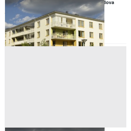
Abitazione di Tipo Economico all'asta a Padova
Offerta minima
99.000 €
74.250 €
Legnaro
(Padova)
Codice asta:
AI3189133
Asta chiusa