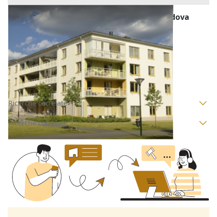
Abitazione di Tipo Economico all'asta a Padova
Offerta minima
35.000 €
Legnaro
(Padova)
Codice asta:
BN5130200
Asta chiusa
Ricerche correlate
Ricerche correlate