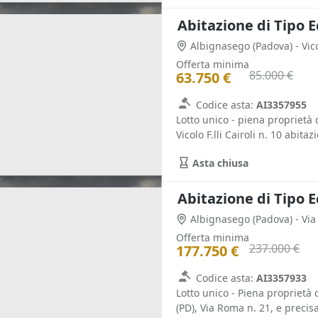
Abitazione di Tipo 
Albignasego
(Padova)
- Vic
Offerta minima
85.000 €
63.750 €
Codice asta:
AI3357955
Lotto unico - piena proprietà 
Vicolo F.lli Cairoli n. 10 abitaz
Asta chiusa
Abitazione di Tipo 
Albignasego
(Padova)
- Vi
Offerta minima
237.000 €
177.750 €
Codice asta:
AI3357933
Lotto unico - Piena proprietà
(PD), Via Roma n. 21, e preci