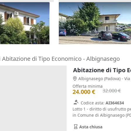
one cielo terra con
Asta Casa indipendente con c
tina
pertinenziale
180.000 €
o Terme
(Padova)
Barbarano Mossano
(Vicenza)
22/10/2026
i Abitazione di Tipo Economico - Albignasego
Abitazione di Tipo 
Albignasego
(Padova)
- Vi
Offerta minima
32.000 €
24.000 €
Codice asta:
AI364634
Lotto 1 - diritto di usufrutto p
in Comune di Albignasego (PD)
Asta chiusa