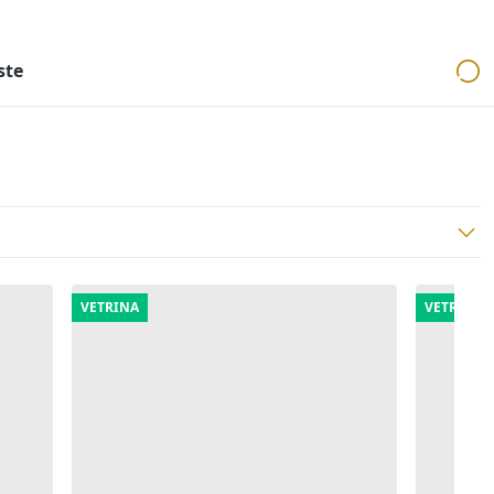
ri
Aste mobiliari
Cerca per località
Cerca in tutta Italia
ste
VETRINA
VETRINA