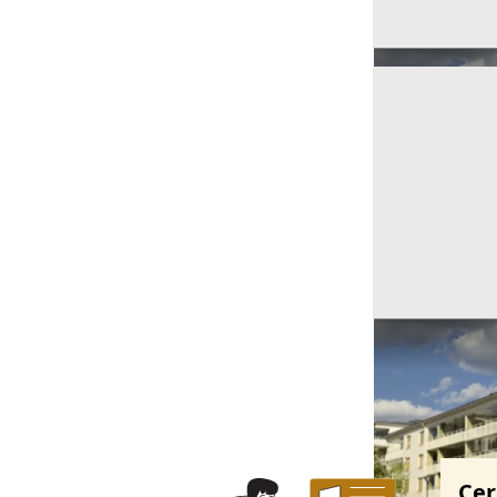
Ricerche correla
Cer