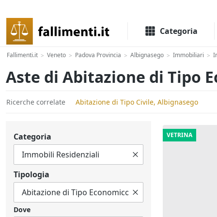
Il portale delle aste e liquidazioni giudiziali
Categoria
Fallimenti.it
Veneto
Padova Provincia
Albignasego
Immobiliari
I
>
>
>
>
>
Aste di Abitazione di Tipo
Ricerche correlate
Abitazione di Tipo Civile, Albignasego
VETRINA
Categoria
Tipologia
Dove