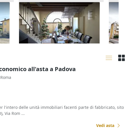
orte
Asta Alloggio duplex con
Asta Qu
giardinetto e garage
con gar
80.160 €
14.361
Arzignano
(Vicenza)
Valda
17/09/2026
30/09
Economico all'asta a Padova
a Roma
er l'intero delle unità immobiliari facenti parte di fabbricato, sito
, Via Rom ...
Vedi asta