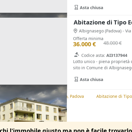
Asta chiusa
Abitazione di Tipo 
Albignasego
(Padova)
- Vi
Offerta minima
48.000 €
36.000 €
Codice asta:
AI3137944
Lotto unico - piena proprietà 
sito in Comune di Albignasego 
Asta chiusa
te
Abitazione di Tipo Economico, Padova
Abitazione di Tip
chi l'immobile giusto ma non è facile trovarl