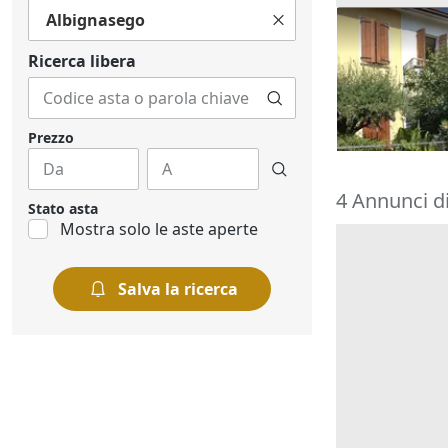
Albignasego
Asta Abitazi
cortile e can
Ricerca libera
195.000 €
Montegrott
20/10/2026
Prezzo
4 Annunci d
Stato asta
Mostra solo le aste aperte
Salva la ricerca