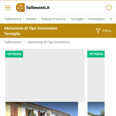
Fallimenti.it
Veneto
Padova Provincia
Torreglia
Immobiliari
Immo
>
>
>
>
>
Abitazione di Tipo Economico
Filtra
Torreglia
Fallimenti.it
Abitazione di Tipo Economico
>
VETRINA
VETRINA
Asta Abitazione cielo terra con
Asta Casa in
cortile e cantina
pertinenzial