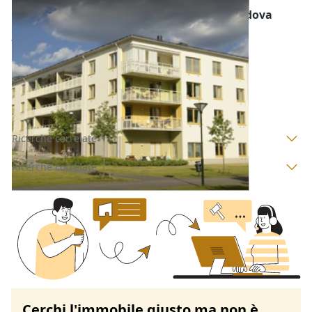
Abitazione di Tipo Economico all'asta a Padova
Offerta minima
7.500 €
Torreglia
(Padova)
Codice asta:
EW42676866
Asta chiusa
Ricerche correlate
Ricerche correlate
Cerchi l'immobile giusto ma non è