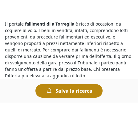
Il portale
fallimenti di a Torreglia
è ricco di occasioni da
cogliere al volo. I beni in vendita, infatti, comprendono lotti
provenienti da procedure fallimentari ed esecutive, e
vengono proposti a prezzi nettamente inferiori rispetto a
quelli di mercato. Per comprare dai fallimenti è necessario
disporre una cauzione da versare prima dell’offerta. Il giorno
di svolgimento della gara presso il Tribunale i partecipanti
fanno un’offerta a partire dal prezzo base. Chi presenta
l’offerta più elevata si aggiudica il lotto.
Salva la ricerca
Il motivo per cui le
aste di Abitazione di Tipo Economico
annunci a Torreglia
presentano prezzi molto inferiori a quelli
che si trovano sul mercato ordinario è che si tratta di vendite
forzate organizzate dai Tribunali per rimborsare i creditori.
Tuttavia occorre sapere che le aste sono sicure, basta che
l’offerente esamini con attenzione la perizia e l’avviso di
vendita, oltre a tutte le informazioni riportate nei bandi per le
aste di Abitazione di Tipo Economico annunci a Torreglia
.