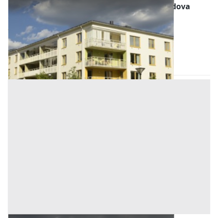
Abitazione di Tipo Economico all'asta a Padova
Offerta minima
52.000 €
39.000 €
Torreglia
(Padova)
Codice asta:
AI3640200
Asta chiusa