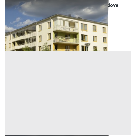
Abitazione di Tipo Economico all'asta a Padova
Offerta minima
95.000 €
71.250 €
Torreglia
(Padova)
Codice asta:
AB05506811
Asta chiusa