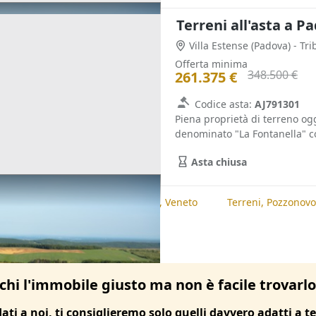
Terreni all'asta a P
Villa Estense
(Padova)
- Tr
Offerta minima
348.500 €
261.375 €
Codice asta:
AJ791301
Piena proprietà di terreno ogg
denominato "La Fontanella" co
Asta chiusa
te
Terreni, Padova
Terreni, Veneto
Terreni, Pozzonovo
chi l'immobile giusto ma non è facile trovarl
dati a noi, ti consiglieremo solo quelli davvero adatti a te