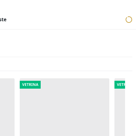
ri
Aste mobiliari
Cerca per località
Cerca in tutta Italia
ste
VETRINA
VETRINA