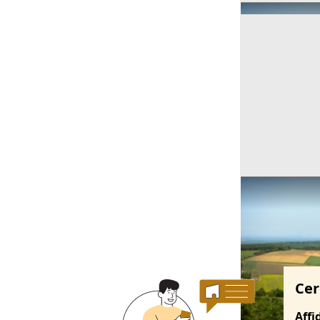
Ricerche correla
Cer
Affi