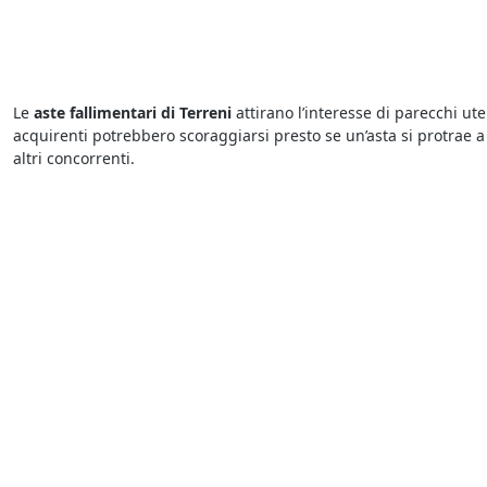
Le
aste fallimentari di Terreni
attirano l’interesse di parecchi ut
acquirenti potrebbero scoraggiarsi presto se un’asta si protrae a 
altri concorrenti.
Per conoscere le migliori
aste e fallimenti di Terreni a Villa Este
consultare le descrizioni dettagliate sui beni in vendita e trovar
prendere in considerazione questi elementi per presentare la pro
Vuoi scoprire i
fallimenti a Villa Estense di Terreni
? Ti basta dar
concorsuale o esecutiva e mette in vendita una determinata categ
l’obiettivo di concludere la vendita in tempi brevi e soddisfare cos
Devi sapere che tutte le
aste giudiziarie a Villa Estense di Terren
dell’asta. Le aste si possono svolgere fisicamente presso i Tribun
automatizzati che permettono di fare rilanci in modo automatico