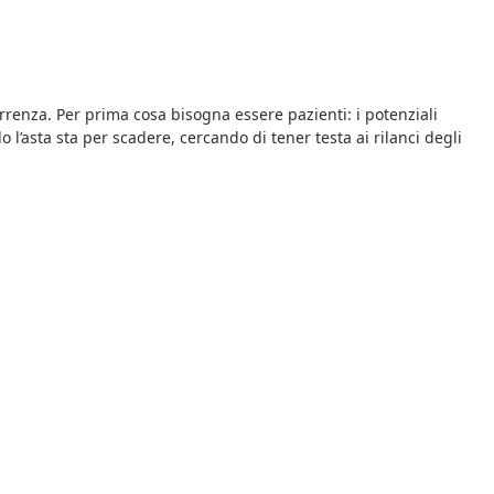
orrenza. Per prima cosa bisogna essere pazienti: i potenziali
l’asta sta per scadere, cercando di tener testa ai rilanci degli
anti è possibile individuare tutte le aste più interessanti,
zzo base e il rilancio minimo: chi intende partecipare dovrà
o che ti interessa. Ogni annuncio pubblicizza una procedura
i vengono proposti a un prezzo inferiore a quello di mercato, con
ene in vendita chi ha presentato l’offerta più elevata allo scadere
do fare un’offerta e rilanciare, ed esistono anche sistemi