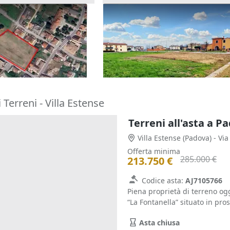
edificabile
Asta Terreni edificabili residen
 di 8.250 mq
di 5.900 mq
85.000 €
Adige
(Padova)
Castegnero
(Vicenza)
16/11/2026
 Terreni - Villa Estense
Terreni all'asta a P
Villa Estense
(Padova)
- Vi
Offerta minima
285.000 €
213.750 €
Codice asta:
AJ7105766
Piena proprietà di terreno og
“La Fontanella” situato in pros
Asta chiusa