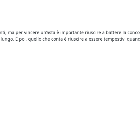
enti, ma per vincere un’asta è importante riuscire a battere la conc
lungo. E poi, quello che conta è riuscire a essere tempestivi quando 
nse
basta collegarsi al nostro portale e fare una ricerca. In pochi ist
e quello che fa al caso nostro. Per ogni asta vengono indicati il pre
pria offerta.
e un’occhiata agli annunci di questa sezione per individuare quell
oria di beni. Ecco come funziona: nei fallimenti solitamente i ben
ì i creditori procedenti.
i
si svolgono al miglior offerente, ciò significa che si aggiudica il b
ali oppure in modalità telematica. Nel caso delle aste online è como
.