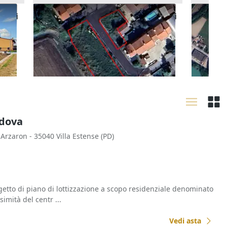
ziali
Asta Terreni edificabili residenziali
Asta Ap
12.973
7.100 €
79.488
Casaleone
(Verona)
Vigod
30/09/2026
15/09
adova
a Arzaron - 35040 Villa Estense (PD)
getto di piano di lottizzazione a scopo residenziale denominato
simità del centr ...
Vedi asta