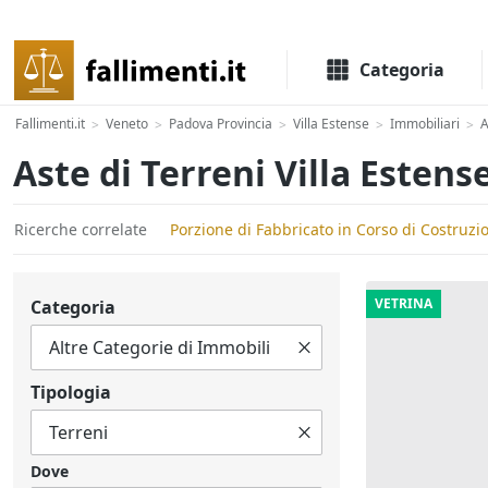
Il portale delle aste e liquidazioni giudiziali
Categoria
Fallimenti.it
Veneto
Padova Provincia
Villa Estense
Immobiliari
A
>
>
>
>
>
Aste di Terreni Villa Estens
Ricerche correlate
Porzione di Fabbricato in Corso di Costruzio
VETRINA
Categoria
Tipologia
Dove