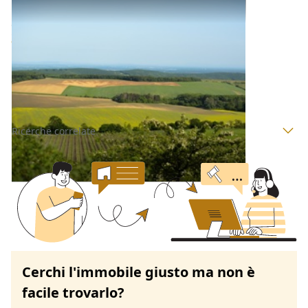
Terreni all'asta a Padova
Offerta minima
48.000 €
36.000 €
Polverara
(Padova)
Codice asta:
AI3540103
Asta chiusa
Ricerche correlate
Cerchi l'immobile giusto ma non è
facile trovarlo?