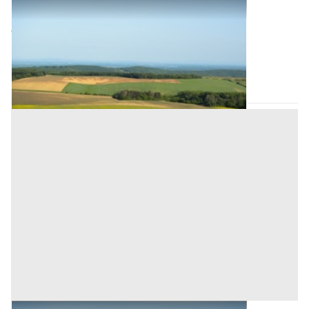
Terreni all'asta a Padova
Offerta minima
96.000 €
72.000 €
Polverara
(Padova)
Codice asta:
AI3376888
Asta chiusa