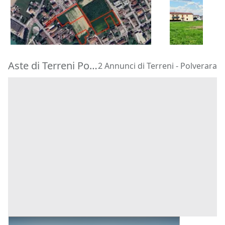
79.488 €
85.000 €
Vigodarzere
(Padova)
Castegnero
15/09/2026
16/11/2026
Aste di Terreni Polverara
2 Annunci di Terreni - Polverara