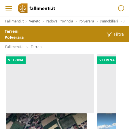
Fallimenti.it
Veneto
Padova Provincia
Polverara
Immobiliari
Alt
>
>
>
>
>
Terreni
Filtra
Polverara
Fallimenti.it
Terreni
>
VETRINA
VETRINA
Asta Appezzamenti di terreno di
Asta Terreni 
12.973 mq
di 5.900 mq