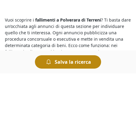
Vuoi scoprire i
fallimenti a Polverara di Terreni
? Ti basta dare
un’occhiata agli annunci di questa sezione per individuare
quello che ti interessa. Ogni annuncio pubblicizza una
procedura concorsuale o esecutiva e mette in vendita una
determinata categoria di beni. Ecco come funziona: nei
fallimenti solitamente i beni vengono proposti a un prezzo
inferiore a quello di mercato, con l’obiettivo di concludere la
Salva la ricerca
vendita in tempi brevi e soddisfare così i creditori procedenti.
Sapere dove cercare le
aste giudiziarie
è semplice grazie agli
annunci dettagliati che includono, tra le altre, le più
importanti
aste di Terreni
del
Tribunale di Polverara
in corso
in questo momento. In pochi clic, è possibile conoscere tutto
quello che riguarda l’asta in corso, incluse le perizie e le
informazioni relative alla procedura presso il Tribunale
competente. Per chi è interessato a concludere ottimi affari,
le aste giudiziarie sono il canale giusto, e partecipare è
semplice e sicuro.