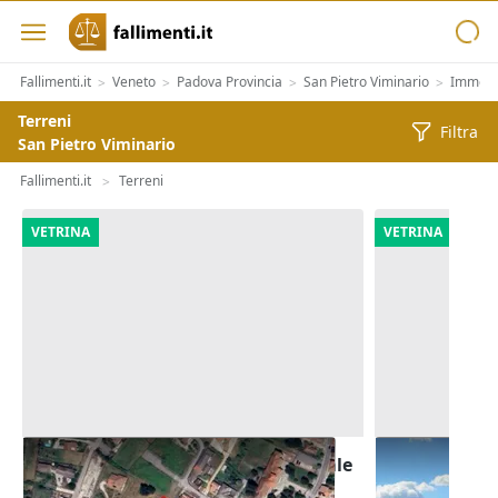
Fallimenti.it
Veneto
Padova Provincia
San Pietro Viminario
Immobil
>
>
>
>
Terreni
Filtra
San Pietro Viminario
Fallimenti.it
Terreni
>
VETRINA
VETRINA
Asta Terreno edificabile residenziale
Asta Terreni 
di 8.250 mq
di 5.900 mq