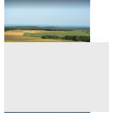
Terreni all'asta a Padova
Offerta minima
15.000 €
11.250 €
San Pietro Viminario
(Padova)
Codice asta:
AJ784681
Asta chiusa