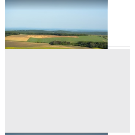
Terreni all'asta a Padova
Offerta minima
90.000 €
67.500 €
San Pietro Viminario
(Padova)
Codice asta:
AJ784680
Asta chiusa