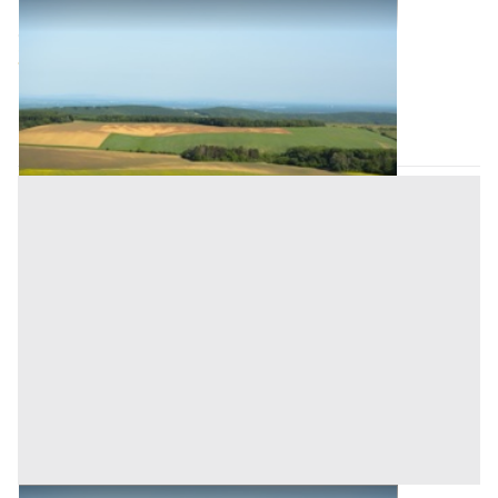
Terreni all'asta a Padova
Offerta minima
35.000 €
26.250 €
San Pietro Viminario
(Padova)
Codice asta:
AJ730216
Asta chiusa