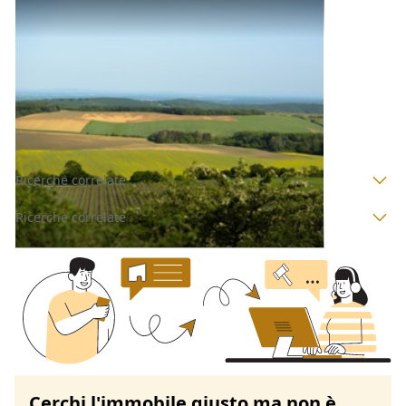
Terreni all'asta a Padova
Offerta minima
19.700 €
14.800 €
San Pietro Viminario
(Padova)
Codice asta:
BN5203458
Asta chiusa
Ricerche correlate
Ricerche correlate
Cerchi l'immobile giusto ma non è