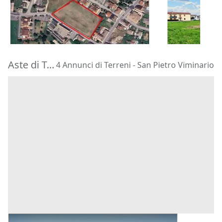
16.712 €
85.000 €
Piacenza d'Adige
(Padova)
Castegnero
08/10/2026
16/11/2026
Aste di Terreni San Pietro Viminario
4 Annunci di Terreni - San Pietro Viminario