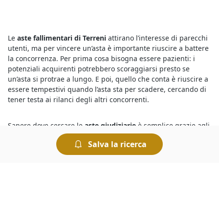
Le
aste fallimentari di Terreni
attirano l’interesse di parecchi
utenti, ma per vincere un’asta è importante riuscire a battere
la concorrenza. Per prima cosa bisogna essere pazienti: i
potenziali acquirenti potrebbero scoraggiarsi presto se
un’asta si protrae a lungo. E poi, quello che conta è riuscire a
essere tempestivi quando l’asta sta per scadere, cercando di
tener testa ai rilanci degli altri concorrenti.
Sapere dove cercare le
aste giudiziarie
è semplice grazie agli
annunci dettagliati che includono, tra le altre, le più
Salva la ricerca
importanti
aste di Terreni
del
Tribunale di San Pietro
Viminario
in corso in questo momento. In pochi clic, è
possibile conoscere tutto quello che riguarda l’asta in corso,
incluse le perizie e le informazioni relative alla procedura
presso il Tribunale competente. Per chi è interessato a
concludere ottimi affari, le aste giudiziarie sono il canale
giusto, e partecipare è semplice e sicuro.