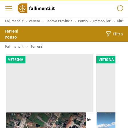
Fallimenti.it
Veneto
Padova Provincia
Ponso
Immobiliari
Altre C
>
>
>
>
>
Terreni
Filtra
Ponso
Fallimenti.it
Terreni
>
VETRINA
VETRINA
Asta Terreno edificabile residenziale
Asta Terreni 
di 8.250 mq
di 5.900 mq