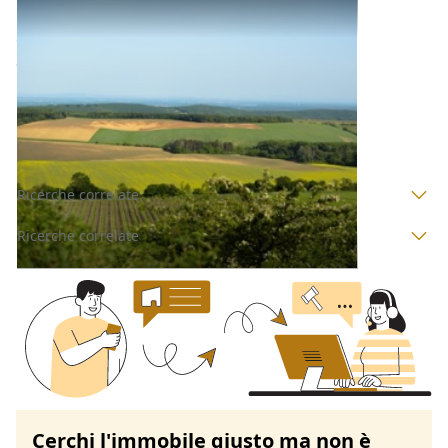
Terreni all'asta a Padova
Offerta minima
3.150 €
Ponso
(Padova)
Codice asta:
AH347945902
Asta chiusa
Ricerche correlate
Ricerche correlate
Cerchi l'immobile giusto ma non è