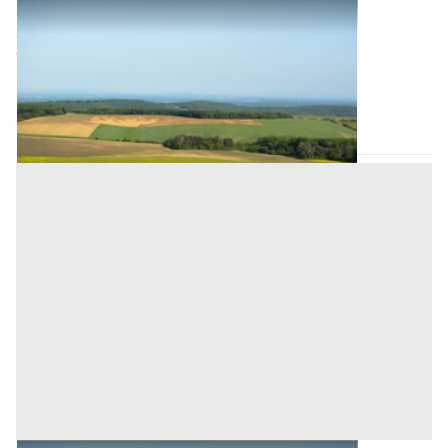
Terreni all'asta a Padova
Offerta minima
9.500 €
Ponso
(Padova)
Codice asta:
AB3189077
Asta chiusa