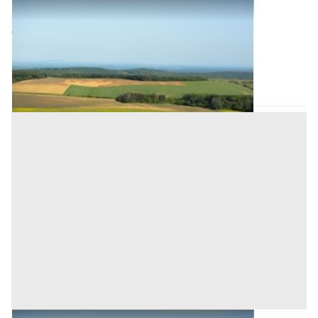
Abitazione di Tipo Civile all'asta a Padova
Offerta minima
106.400 €
79.800 €
Ponso
(Padova)
Codice asta:
AJ7105746
Asta chiusa