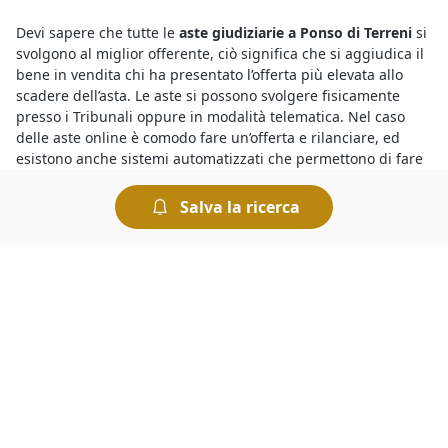
Devi sapere che tutte le
aste giudiziarie a Ponso di Terreni
si
svolgono al miglior offerente, ciò significa che si aggiudica il
bene in vendita chi ha presentato l’offerta più elevata allo
scadere dell’asta. Le aste si possono svolgere fisicamente
presso i Tribunali oppure in modalità telematica. Nel caso
delle aste online è comodo fare un’offerta e rilanciare, ed
esistono anche sistemi automatizzati che permettono di fare
rilanci in modo automatico.
Salva la ricerca
Per conoscere le migliori
aste e fallimenti di Terreni a Ponso
basta collegarsi al nostro portale e fare una ricerca. In pochi
istanti è possibile individuare tutte le aste più interessanti,
consultare le descrizioni dettagliate sui beni in vendita e
trovare quello che fa al caso nostro. Per ogni asta vengono
indicati il prezzo base e il rilancio minimo: chi intende
partecipare dovrà prendere in considerazione questi
elementi per presentare la propria offerta.
Vuoi scoprire i
fallimenti a Ponso di Terreni
? Ti basta dare