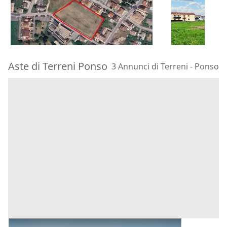
16.712 €
85.000 €
Piacenza d'Adige
(Padova)
Castegnero
08/10/2026
16/11/2026
Aste di Terreni Ponso
3 Annunci di Terreni - Ponso