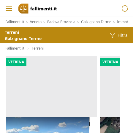
Fallimenti.it
Veneto
Padova Provincia
Galzignano Terme
Immobilia
>
>
>
>
Terreni
Filtra
Galzignano Terme
Fallimenti.it
Terreni
>
VETRINA
VETRINA
Asta Terreni edificabili residenziali
Asta Appezza
di 5.900 mq
12.973 mq