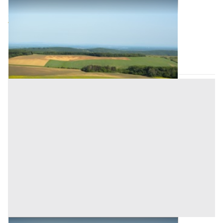
Terreni all'asta a Padova
Offerta minima
97.000 €
72.750 €
Galzignano Terme
(Padova)
Codice asta:
AB02414688
Asta chiusa