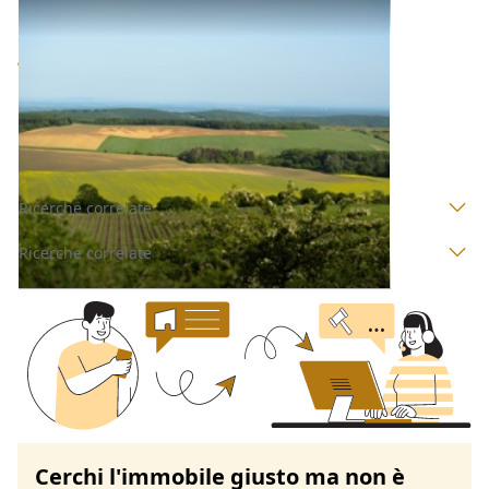
Terreni all'asta a Padova
Offerta minima
6.000 €
4.500 €
Galzignano Terme
(Padova)
Codice asta:
AI3690180
Asta chiusa
Ricerche correlate
Ricerche correlate
Cerchi l'immobile giusto ma non è