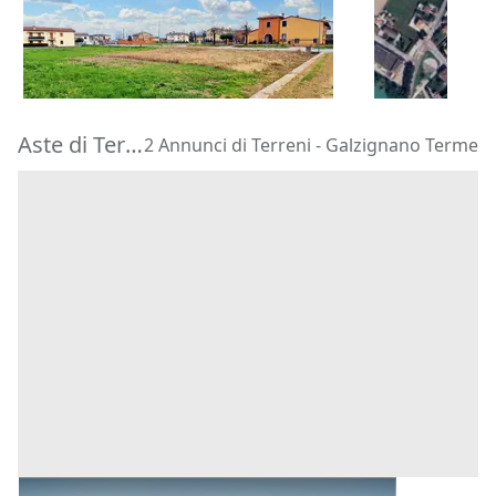
85.000 €
79.488 €
Castegnero
(Vicenza)
Vigodarzere
16/11/2026
15/09/2026
Aste di Terreni Galzignano Terme
2 Annunci di Terreni - Galzignano Terme