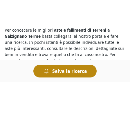
Per conoscere le migliori
aste e fallimenti di Terreni a
Galzignano Terme
basta collegarsi al nostro portale e fare
una ricerca. In pochi istanti è possibile individuare tutte le
aste più interessanti, consultare le descrizioni dettagliate sui
beni in vendita e trovare quello che fa al caso nostro. Per
ogni asta vengono indicati il prezzo base e il rilancio minimo:
chi intende partecipare dovrà prendere in considerazione
Salva la ricerca
questi elementi per presentare la propria offerta.
Devi sapere che tutte le
aste giudiziarie a Galzignano Terme
di Terreni
si svolgono al miglior offerente, ciò significa che si
aggiudica il bene in vendita chi ha presentato l’offerta più
elevata allo scadere dell’asta. Le aste si possono svolgere
fisicamente presso i Tribunali oppure in modalità telematica.
Nel caso delle aste online è comodo fare un’offerta e
rilanciare, ed esistono anche sistemi automatizzati che