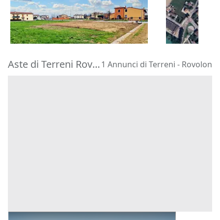
85.000 €
79.488 €
Castegnero
(Vicenza)
Vigodarzere
16/11/2026
15/09/2026
Aste di Terreni Rovolon
1 Annunci di Terreni - Rovolon