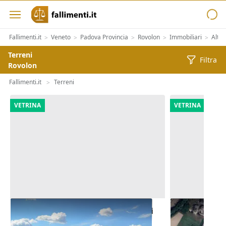
Fallimenti.it
Veneto
Padova Provincia
Rovolon
Immobiliari
Altre
>
>
>
>
>
Terreni
Filtra
Rovolon
Fallimenti.it
Terreni
>
VETRINA
VETRINA
Asta Terreni edificabili residenziali
Asta Appezza
di 5.900 mq
12.973 mq