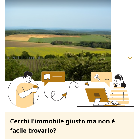
Terreni all'asta a Padova
Offerta minima
176.000 €
132.000 €
Rovolon
(Padova)
Codice asta:
BN5234602
Asta chiusa
Ricerche correlate
Cerchi l'immobile giusto ma non è
facile trovarlo?