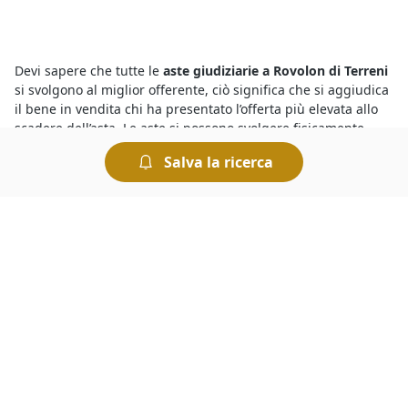
Devi sapere che tutte le
aste giudiziarie a Rovolon di Terreni
si svolgono al miglior offerente, ciò significa che si aggiudica
il bene in vendita chi ha presentato l’offerta più elevata allo
scadere dell’asta. Le aste si possono svolgere fisicamente
presso i Tribunali oppure in modalità telematica. Nel caso
Salva la ricerca
delle aste online è comodo fare un’offerta e rilanciare, ed
esistono anche sistemi automatizzati che permettono di fare
rilanci in modo automatico.
Partecipare alle
aste fallimentari di Terreni a Rovolon
è
semplicissimo, chiunque può prendervi parte ad eccezione
del debitore, e le regole di partecipazione sono incluse
nell’avviso di vendita. Sarà necessario depositare una
cauzione di importo pari al 10% del prezzo offerto, a meno
che non sia indicato diversamente nel suddetto avviso. Nel
caso di mancata aggiudicazione la cauzione viene restituita.