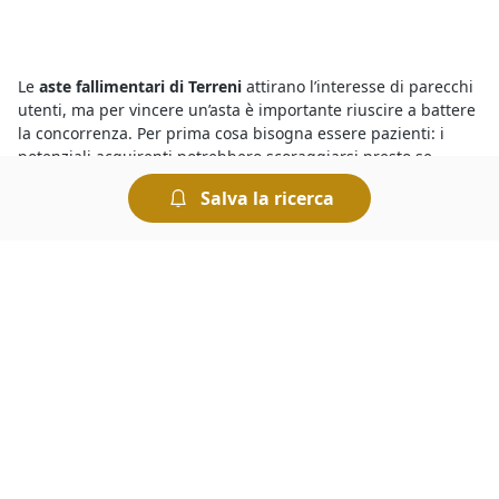
Le
aste fallimentari di Terreni
attirano l’interesse di parecchi
utenti, ma per vincere un’asta è importante riuscire a battere
la concorrenza. Per prima cosa bisogna essere pazienti: i
potenziali acquirenti potrebbero scoraggiarsi presto se
un’asta si protrae a lungo. E poi, quello che conta è riuscire a
Salva la ricerca
essere tempestivi quando l’asta sta per scadere, cercando di
tener testa ai rilanci degli altri concorrenti.
Devi sapere che tutte le
aste giudiziarie a Baone di Terreni
si
svolgono al miglior offerente, ciò significa che si aggiudica il
bene in vendita chi ha presentato l’offerta più elevata allo
scadere dell’asta. Le aste si possono svolgere fisicamente
presso i Tribunali oppure in modalità telematica. Nel caso
delle aste online è comodo fare un’offerta e rilanciare, ed
esistono anche sistemi automatizzati che permettono di fare
rilanci in modo automatico.