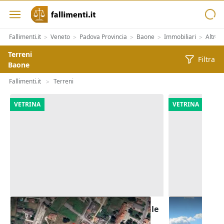
Fallimenti.it
Veneto
Padova Provincia
Baone
Immobiliari
Altre 
>
>
>
>
>
Terreni
Filtra
Baone
Fallimenti.it
Terreni
>
VETRINA
VETRINA
Asta Terreno edificabile residenziale
Asta Terreni 
di 8.250 mq
di 5.900 mq