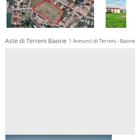
16.712 €
85.000 €
Piacenza d'Adige
(Padova)
Castegnero
08/10/2026
16/11/2026
Aste di Terreni Baone
1 Annunci di Terreni - Baone