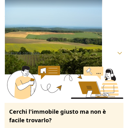
Terreni all'asta a Padova
Offerta minima
38.000 €
28.500 €
Baone
(Padova)
Codice asta:
AA166922
Asta chiusa
Ricerche correlate
Cerchi l'immobile giusto ma non è
facile trovarlo?