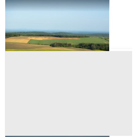
Terreni all'asta a Padova
Offerta minima
12.000 €
Grantorto
(Padova)
Codice asta:
BN551281
Asta chiusa