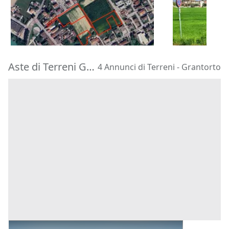
79.488 €
12.595 €
Vigodarzere
(Padova)
Bassano del
15/09/2026
15/09/2026
Aste di Terreni Grantorto
4 Annunci di Terreni - Grantorto