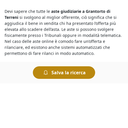
Devi sapere che tutte le
aste giudiziarie a Grantorto di
Terreni
si svolgono al miglior offerente, ciò significa che si
aggiudica il bene in vendita chi ha presentato l’offerta più
elevata allo scadere dell’asta. Le aste si possono svolgere
fisicamente presso i Tribunali oppure in modalità telematica.
Nel caso delle aste online è comodo fare un’offerta e
rilanciare, ed esistono anche sistemi automatizzati che
permettono di fare rilanci in modo automatico.
Per conoscere le migliori
aste e fallimenti di Terreni a
Salva la ricerca
Grantorto
basta collegarsi al nostro portale e fare una
ricerca. In pochi istanti è possibile individuare tutte le aste
più interessanti, consultare le descrizioni dettagliate sui beni
in vendita e trovare quello che fa al caso nostro. Per ogni asta
vengono indicati il prezzo base e il rilancio minimo: chi
intende partecipare dovrà prendere in considerazione questi
elementi per presentare la propria offerta.
Vuoi scoprire i
fallimenti a Grantorto di Terreni
? Ti basta