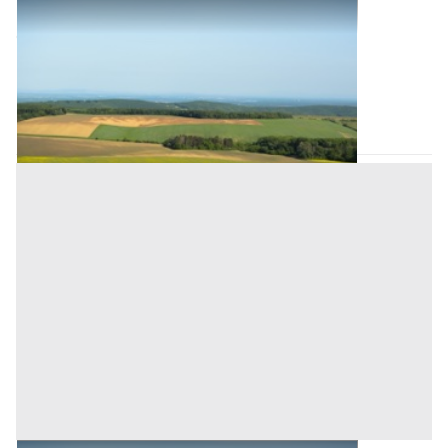
Terreni all'asta a Padova
Offerta minima
15.600 €
11.700 €
Grantorto
(Padova)
Codice asta:
ff3ccaac
Asta chiusa