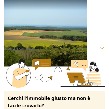
Terreni all'asta a Padova
Offerta minima
14.000 €
10.500 €
Grantorto
(Padova)
Codice asta:
AB31423533
Asta chiusa
Ricerche correlate
Cerchi l'immobile giusto ma non è
facile trovarlo?