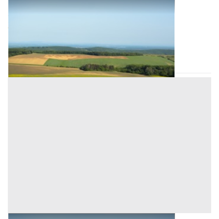
Terreni all'asta a Padova
Offerta minima
36.000 €
27.000 €
Grantorto
(Padova)
Codice asta:
a9604fde
Asta chiusa