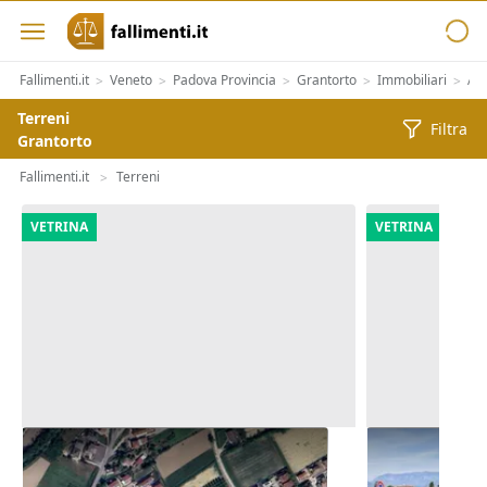
Fallimenti.it
Veneto
Padova Provincia
Grantorto
Immobiliari
Alt
>
>
>
>
>
Terreni
Filtra
Grantorto
Fallimenti.it
Terreni
>
VETRINA
VETRINA
Asta Appezzamenti di terreno di
Asta Quota 6
12.973 mq
sport e per 