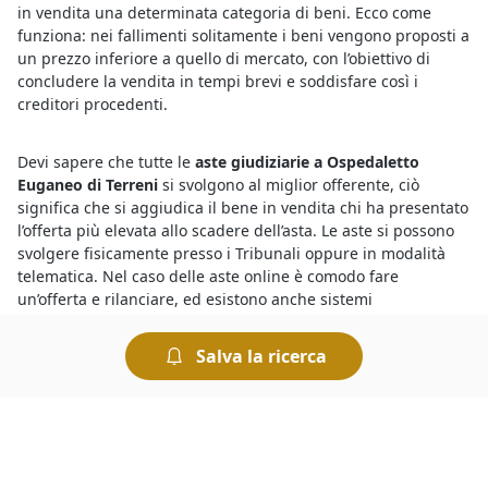
in vendita una determinata categoria di beni. Ecco come
funziona: nei fallimenti solitamente i beni vengono proposti a
un prezzo inferiore a quello di mercato, con l’obiettivo di
concludere la vendita in tempi brevi e soddisfare così i
creditori procedenti.
Devi sapere che tutte le
aste giudiziarie a Ospedaletto
Euganeo di Terreni
si svolgono al miglior offerente, ciò
significa che si aggiudica il bene in vendita chi ha presentato
l’offerta più elevata allo scadere dell’asta. Le aste si possono
svolgere fisicamente presso i Tribunali oppure in modalità
telematica. Nel caso delle aste online è comodo fare
un’offerta e rilanciare, ed esistono anche sistemi
automatizzati che permettono di fare rilanci in modo
automatico.
Salva la ricerca
Partecipare alle
aste fallimentari di Terreni a Ospedaletto
Euganeo
è semplicissimo, chiunque può prendervi parte ad
eccezione del debitore, e le regole di partecipazione sono
incluse nell’avviso di vendita. Sarà necessario depositare una