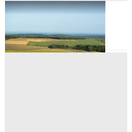
Terreni all'asta a Padova
Offerta minima
82.200 €
61.650 €
Ospedaletto Euganeo
(Padova)
Codice asta:
AH3479460073
Asta chiusa