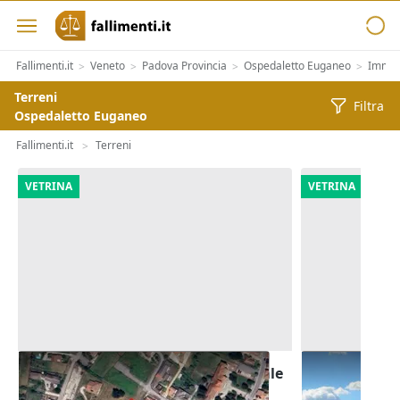
Fallimenti.it
Veneto
Padova Provincia
Ospedaletto Euganeo
Immobi
>
>
>
>
Terreni
Filtra
Ospedaletto Euganeo
Fallimenti.it
Terreni
>
VETRINA
VETRINA
Asta Terreno edificabile residenziale
Asta Terreni 
di 8.250 mq
di 5.900 mq