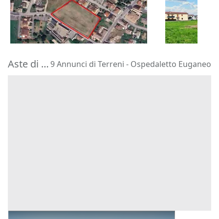
16.712 €
85.000 €
Piacenza d'Adige
(Padova)
Castegnero
08/10/2026
16/11/2026
Aste di Terreni Ospedaletto Euganeo
9 Annunci di Terreni - Ospedaletto Euganeo