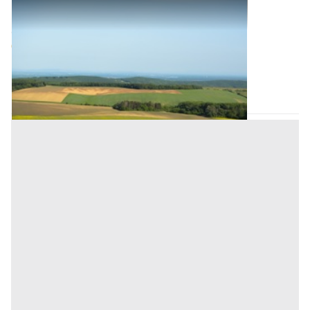
Terreni all'asta a Padova
Offerta minima
63.500 €
Ospedaletto Euganeo
(Padova)
Codice asta:
AH3479462272
Asta chiusa