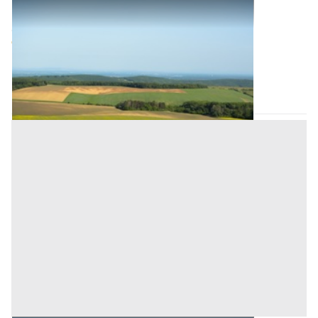
Terreni all'asta a Padova
Offerta minima
12.000 €
9.000 €
Ospedaletto Euganeo
(Padova)
Codice asta:
AJ7336857
Asta chiusa