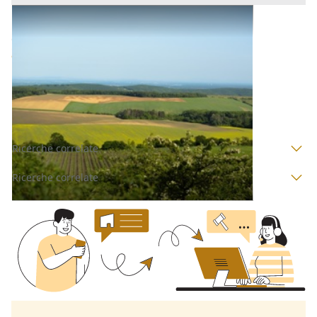
Terreni all'asta a Padova
Offerta minima
44.800 €
33.600 €
Ospedaletto Euganeo
(Padova)
Codice asta:
AD2150199981
Asta chiusa
Ricerche correlate
Ricerche correlate