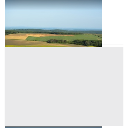
Terreni all'asta a Padova
Offerta minima
7.400 €
5.550 €
Ospedaletto Euganeo
(Padova)
Codice asta:
AJ7366868
Asta chiusa