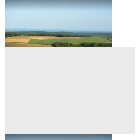
Terreni all'asta a Padova
34.150 €
Ospedaletto Euganeo
(Padova)
Codice asta:
66c4f847
Asta chiusa