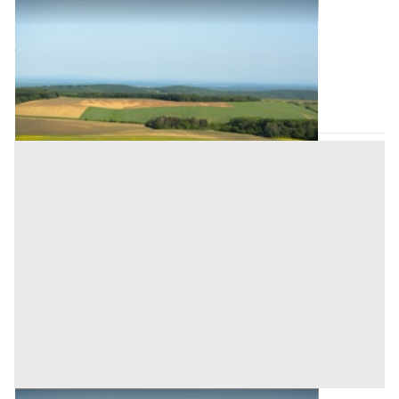
Terreni all'asta a Padova
Offerta minima
50.000 €
37.500 €
Ospedaletto Euganeo
(Padova)
Codice asta:
8333a3d8
Asta chiusa