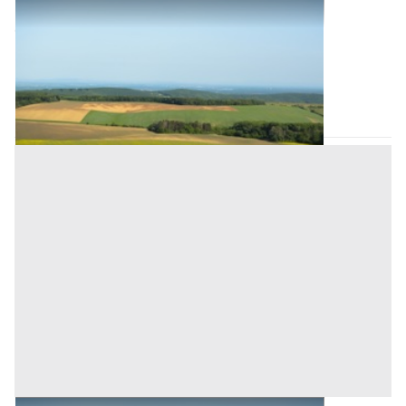
Terreni all'asta a Padova
Offerta minima
15.000 €
11.250 €
Ospedaletto Euganeo
(Padova)
Codice asta:
AJ7336856
Asta chiusa