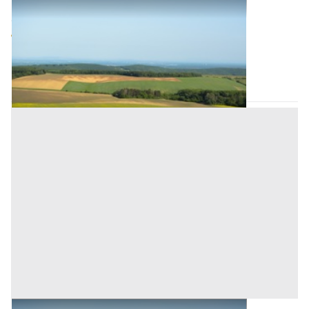
Terreni all'asta a Padova
Offerta minima
64.000 €
48.000 €
Ospedaletto Euganeo
(Padova)
Codice asta:
BN5342390
Asta chiusa