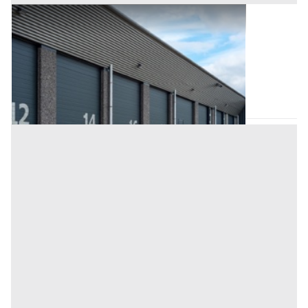
Garage o Autorimessa all'asta a Padova
Offerta minima
7.820 €
5.865 €
Vigonza
(Padova)
Codice asta:
AA1446924
Asta chiusa