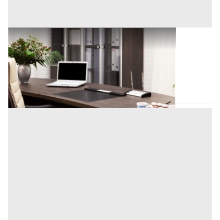
Uffici e Studi Privati all'asta a Padova
50.000 €
Vigonza
(Padova)
Codice asta:
BN512795691
Asta chiusa