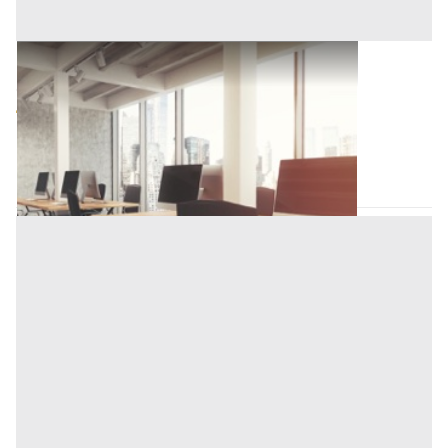
Ufficio all'asta a Padova
Offerta minima
66.000 €
49.500 €
Vigonza
(Padova)
Codice asta:
BN569070
Asta chiusa