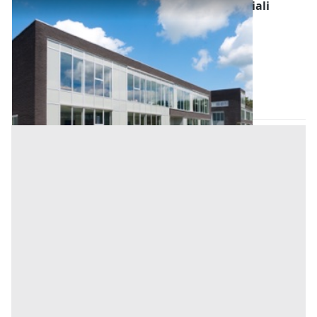
Fabbricati Costruiti per Esigenze Commerciali
all'asta a Vigonza
Offerta minima
72.400 €
54.300 €
Vigonza
(Padova)
Codice asta:
4b6c39b8
20/10/2026