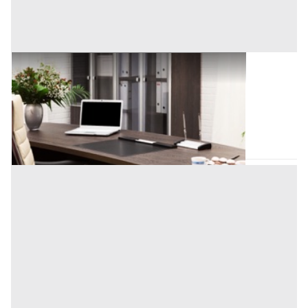
Ufficio all'asta a Padova
37.500 €
Vigonza
(Padova)
Codice asta:
BN512795693
Asta chiusa