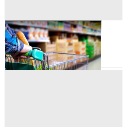
Negozio all'asta a Padova
Offerta minima
58.000 €
43.500 €
Vigonza
(Padova)
Codice asta:
AI3635722
Asta chiusa