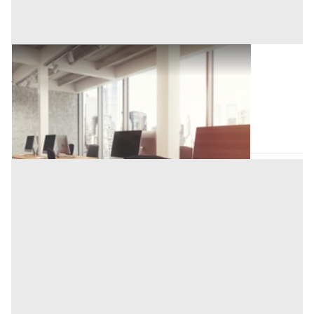
Ufficio all'asta a Padova
132.000 €
Vigonza
(Padova)
Codice asta:
BN5568580
Asta chiusa