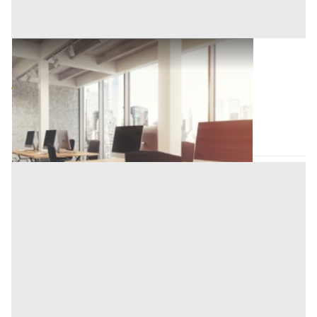
Ufficio all'asta a Padova
Offerta minima
590.000 €
442.500 €
Vigonza
(Padova)
Codice asta:
AI3344667
Asta chiusa