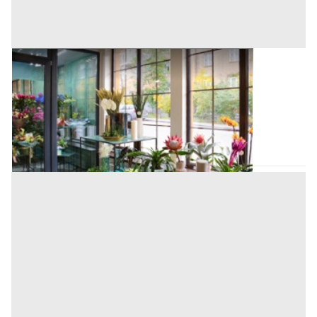
Negozi, Botteghe all'asta a Padova
Offerta minima
16.000 €
12.000 €
Vigonza
(Padova)
Codice asta:
AI3702414
Asta chiusa