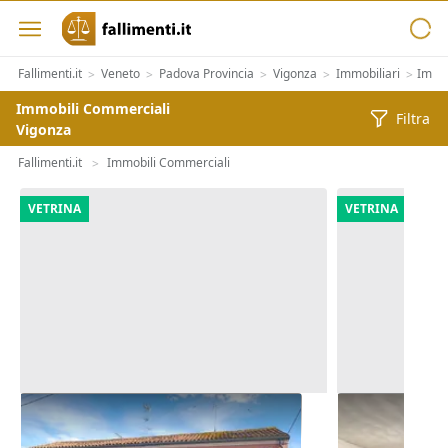
Fallimenti.it
Veneto
Padova Provincia
Vigonza
Immobiliari
Immob
>
>
>
>
>
Immobili Commerciali
Filtra
Vigonza
Fallimenti.it
Immobili Commerciali
>
VETRINA
VETRINA
Asta Quota 1/6 di locale
Asta Negozio 
commerciale e alloggio
polifunziona