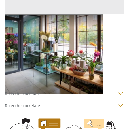
Negozi, Botteghe all'asta a Padova
53.000 €
Vigonza
(Padova)
Codice asta:
BN512795692
Asta chiusa
1
2
Ricerche correlate
Ricerche correlate