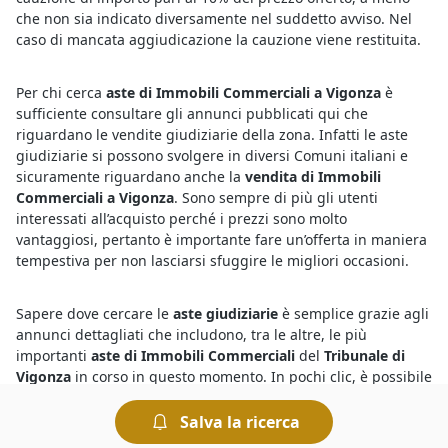
che non sia indicato diversamente nel suddetto avviso. Nel
caso di mancata aggiudicazione la cauzione viene restituita.
Per chi cerca
aste di Immobili Commerciali a Vigonza
è
sufficiente consultare gli annunci pubblicati qui che
riguardano le vendite giudiziarie della zona. Infatti le aste
giudiziarie si possono svolgere in diversi Comuni italiani e
sicuramente riguardano anche la
vendita di Immobili
Commerciali a Vigonza
. Sono sempre di più gli utenti
interessati all’acquisto perché i prezzi sono molto
vantaggiosi, pertanto è importante fare un’offerta in maniera
tempestiva per non lasciarsi sfuggire le migliori occasioni.
Sapere dove cercare le
aste giudiziarie
è semplice grazie agli
annunci dettagliati che includono, tra le altre, le più
importanti
aste di Immobili Commerciali
del
Tribunale di
Vigonza
in corso in questo momento. In pochi clic, è possibile
conoscere tutto quello che riguarda l’asta in corso, incluse le
perizie e le informazioni relative alla procedura presso il
Salva la ricerca
Tribunale competente. Per chi è interessato a concludere