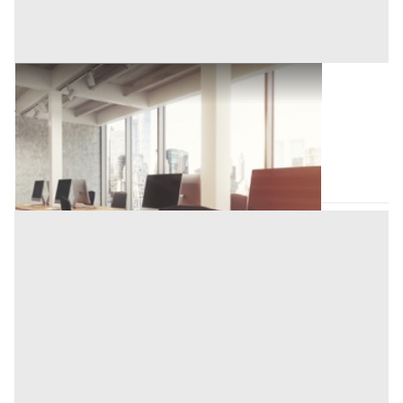
Ufficio all'asta a Padova
51.000 €
Vigonza
(Padova)
Codice asta:
BN5568578
Asta chiusa