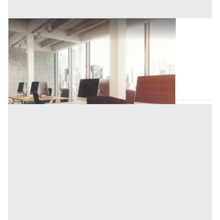
Ufficio all'asta a Padova
Offerta minima
200.000 €
150.000 €
Vigonza
(Padova)
Codice asta:
BN569071
Asta chiusa