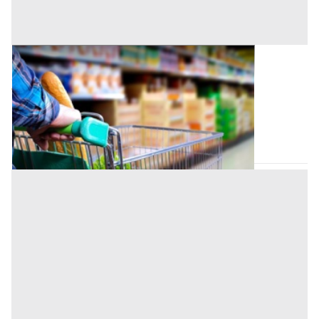
Negozio all'asta a Padova
Offerta minima
95.000 €
71.250 €
Vigonza
(Padova)
Codice asta:
AI3150202
Asta chiusa