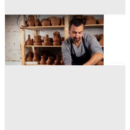
Laboratorio Artigiano all'asta a Padova
Offerta minima
46.600 €
34.950 €
Vigonza
(Padova)
Codice asta:
BN596844
Asta chiusa