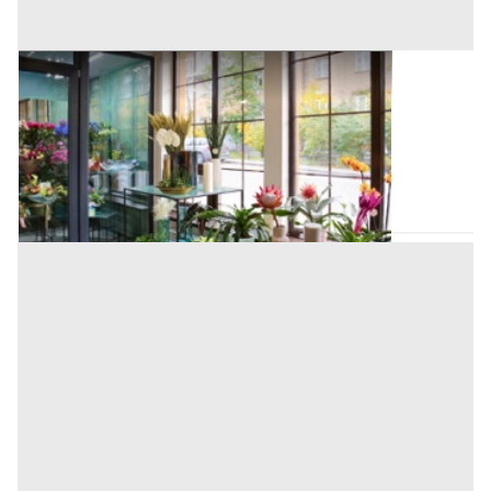
Negozi, Botteghe all'asta a Padova
Offerta minima
154.687,50 €
116.015,63 €
Vigonza
(Padova)
Codice asta:
BN5262411
Asta chiusa