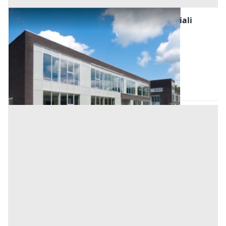
Fabbricati Costruiti per Esigenze Commerciali
all'asta a Padova
Offerta minima
176.500 €
132.375 €
Vigonza
(Padova)
Codice asta:
02d7ea4f
Asta chiusa