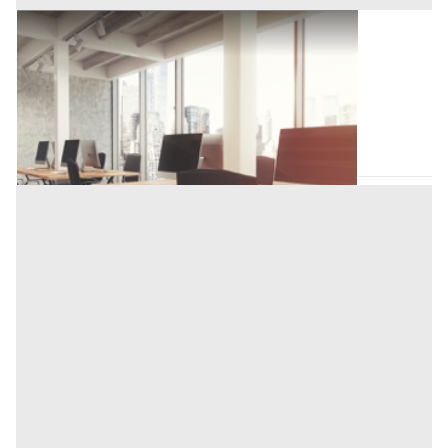
Ufficio all'asta a Padova
Offerta minima
164.000 €
123.000 €
Vigonza
(Padova)
Codice asta:
BN569066
Asta chiusa