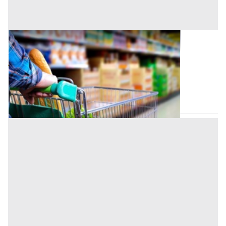
Negozio all'asta a Padova
Offerta minima
65.000 €
48.750 €
Vigonza
(Padova)
Codice asta:
AI3150203
Asta chiusa