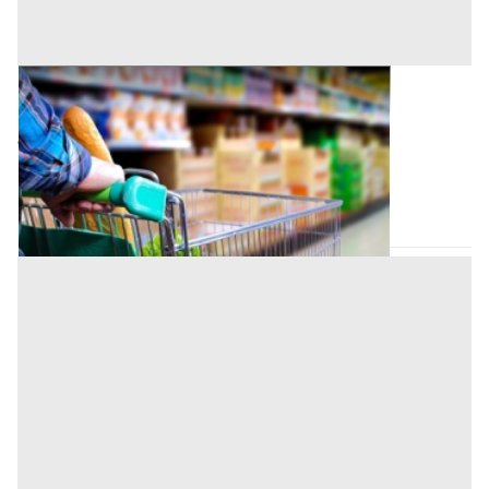
Negozio all'asta a Padova
Offerta minima
64.000 €
48.000 €
San Giorgio delle Pertiche
(Padova)
Codice asta:
AI3691303
Asta chiusa