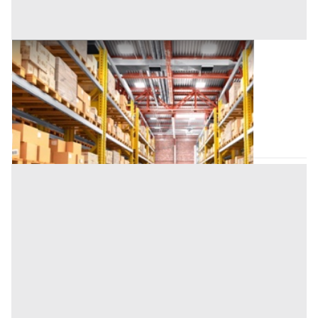
Magazzino all'asta a Padova
Offerta minima
703.400 €
527.550 €
San Giorgio delle Pertiche
(Padova)
Codice asta:
AI3635712
Asta chiusa