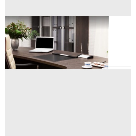
Uffici e Studi Privati all'asta a Padova
Offerta minima
67.200 €
50.400 €
San Giorgio delle Pertiche
(Padova)
Codice asta:
AI3302423
Asta chiusa