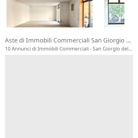
53.372 €
52.098 €
Chiampo
(Vicenza)
Chiampo
(V
16/09/2026
16/09/2026
Aste di Immobili Commerciali San Giorgio delle Pertiche
10 Annunci di Immobili Commerciali - San Giorgio delle Pertiche