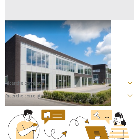
Credito Unitario all'asta a Padova
Offerta minima
5.250 €
San Giorgio delle Pertiche
(Padova)
Codice asta:
28d9051d
Asta chiusa
Ricerche correlate
Ricerche correlate