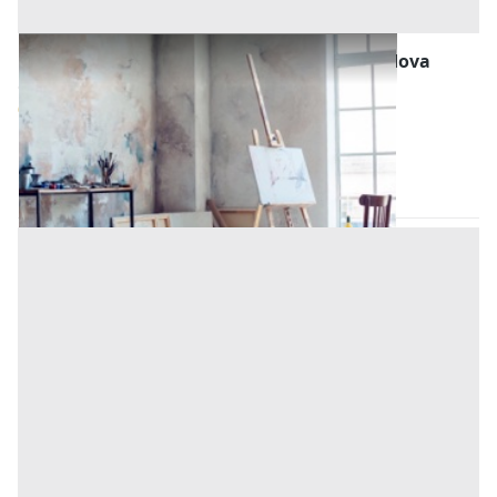
Laboratori per Arti e Mestieri all'asta a Padova
Offerta minima
90.000 €
67.500 €
San Giorgio delle Pertiche
(Padova)
Codice asta:
7fa61660
Asta chiusa