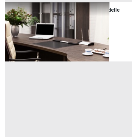
Uffici e Studi Privati all'asta a San Giorgio delle
Pertiche
Offerta minima
71.200 €
53.400 €
San Giorgio delle Pertiche
(Padova)
Codice asta:
c18f2334
01/12/2026