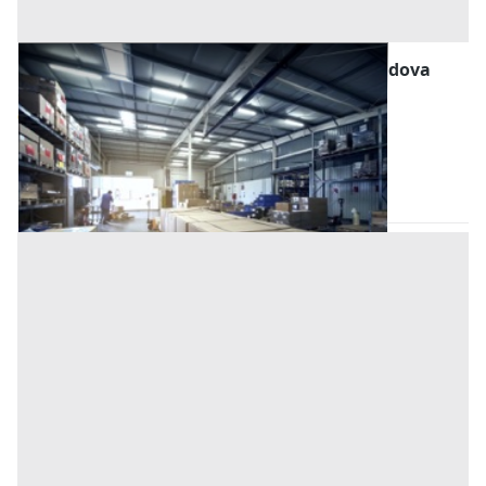
Magazzini e Locali di Deposito all'asta a Padova
Offerta minima
85.000 €
63.750 €
San Giorgio delle Pertiche
(Padova)
Codice asta:
AI3336902
Asta chiusa