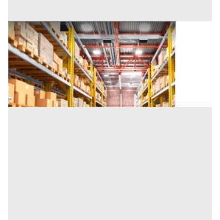
Magazzino all'asta a Padova
Offerta minima
172.000 €
129.000 €
San Giorgio delle Pertiche
(Padova)
Codice asta:
AI3556844
Asta chiusa