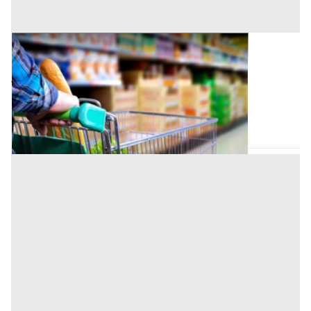
Negozio all'asta a Padova
Offerta minima
56.000 €
42.000 €
San Giorgio delle Pertiche
(Padova)
Codice asta:
AI3691302
Asta chiusa