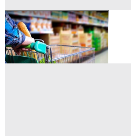
Negozio all'asta a Padova
Offerta minima
50.000 €
37.500 €
San Giorgio delle Pertiche
(Padova)
Codice asta:
AA1291366
Asta chiusa