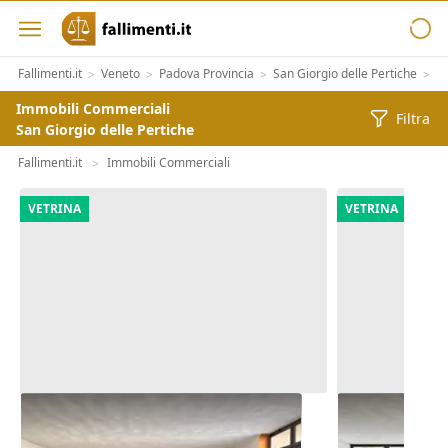
Fallimenti.it
Veneto
Padova Provincia
San Giorgio delle Pertiche
Im
>
>
>
>
Immobili Commerciali
Filtra
San Giorgio delle Pertiche
Fallimenti.it
Immobili Commerciali
>
VETRINA
VETRINA
Asta Negozio (sub 275) in edificio
Asta Negozio 
polifunzionale
polifunziona