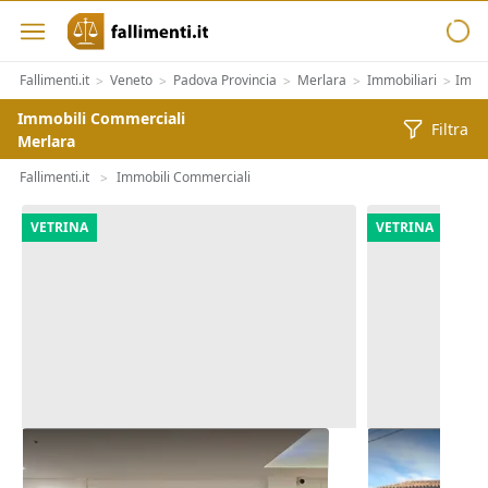
Fallimenti.it
Veneto
Padova Provincia
Merlara
Immobiliari
Immo
>
>
>
>
>
Immobili Commerciali
Filtra
Merlara
Fallimenti.it
Immobili Commerciali
>
VETRINA
VETRINA
Asta Negozio in centro
Asta Quota 1
commerciale
commerciale 