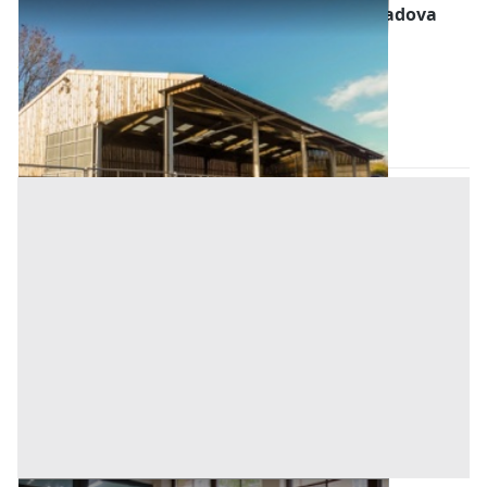
Fabbricati per Attività Agricole all'asta a Padova
Offerta minima
383.360 €
287.520 €
Merlara
(Padova)
Codice asta:
AJ776867
Asta chiusa