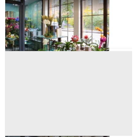
Negozi, Botteghe all'asta a Padova
Offerta minima
165.760 €
124.320 €
Merlara
(Padova)
Codice asta:
AJ7205722
Asta chiusa