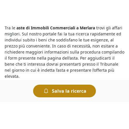
Tra le
aste di Immobili Commerciali a Merlara
trovi gli affari
migliori. Sul nostro portale fai la tua ricerca rapidamente ed
individui subito i beni che soddisfano le tue esigenze, al
prezzo più conveniente. In caso di necessità, non esitare a
richiedere maggiori informazioni sulla procedura compilando
il form presente nella pagina dell’asta. Per aggiudicarti il
bene che ti interessa dovrai presentarti presso il Tribunale
nel giorno in cui è indetta l’asta e presentare l’offerta più
elevata.
Salva la ricerca
Con le
aste fallimentari
hai l’occasione di aggiudicarti in poco
tempo beni mobili o immobili a prezzi ultrascontati. Vale la
pena partecipare perché, ad esempio, se ti aggiudichi un
immobile all’asta potrai risparmiare sulle altre spese
normalmente richieste per la compravendita immobiliare,
come ad esempio le spese notarili e quelle di
intermediazione. Non dimenticare, poi, che chiunque può