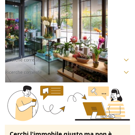
Negozi, Botteghe all'asta a Padova
Offerta minima
259.000 €
194.250 €
Merlara
(Padova)
Codice asta:
AJ7205723
Asta chiusa
Ricerche correlate
Ricerche correlate
Cerchi l'immobile giusto ma non è