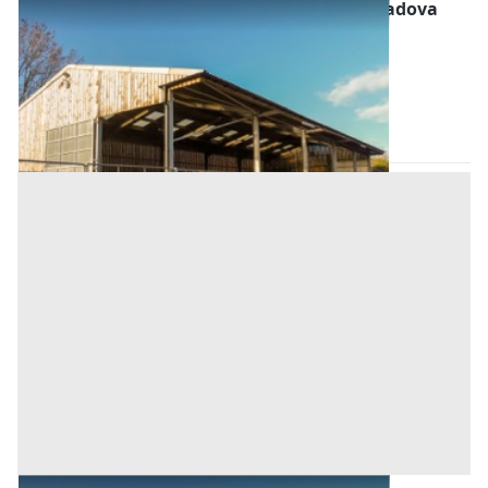
Fabbricati per Attività Agricole all'asta a Padova
Offerta minima
110.000 €
82.500 €
Merlara
(Padova)
Codice asta:
AJ7102423
Asta chiusa