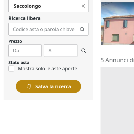
Saccolongo
Asta Quota 1
commerciale 
Ricerca libera
8.205 €
Rovigo
(Rovi
18/09/2026
Prezzo
5 Annunci d
Stato asta
Mostra solo le aste aperte
Salva la ricerca