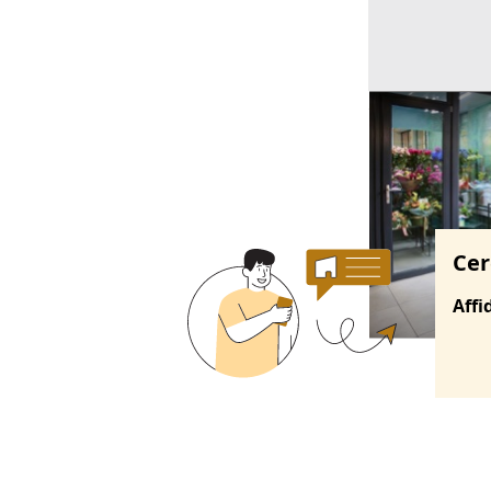
Ricerche correla
Cer
Affi