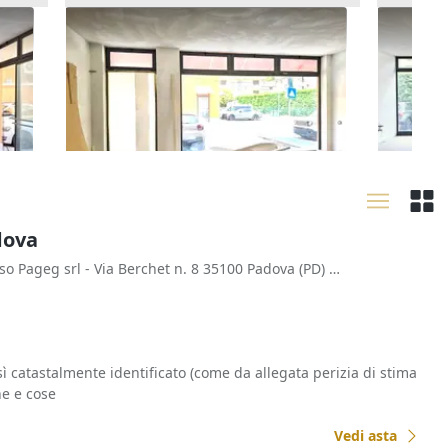
icio
Asta Negozio (sub 249) in edificio
Asta Ne
polifunzionale
polifun
26.687 €
52.098
Chiampo
(Vicenza)
Chiam
16/09/2026
16/09
adova
- presso Pageg srl - Via Berchet n. 8 35100 Padova (PD) Italia
sì catastalmente identificato (come da allegata perizia di stima
ne e cose
Vedi asta