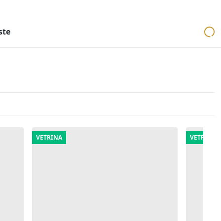
ri
Aste mobiliari
Cerca per località
Cerca in tutta Italia
ste
VETRINA
VETRINA