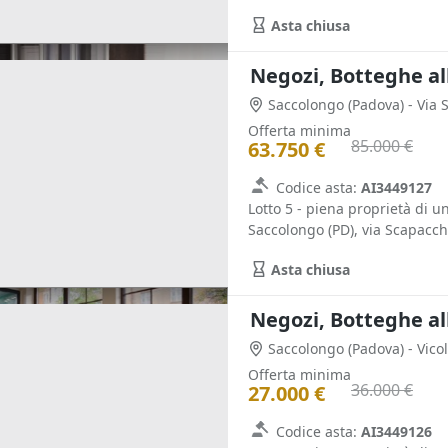
Asta chiusa
Negozi, Botteghe al
Saccolongo
(Padova)
- Via
Offerta minima
85.000 €
63.750 €
Codice asta:
AI3449127
Lotto 5 - piena proprietà di u
Saccolongo (PD), via Scapacchi
Asta chiusa
Negozi, Botteghe al
Saccolongo
(Padova)
- Vico
Offerta minima
36.000 €
27.000 €
Codice asta:
AI3449126