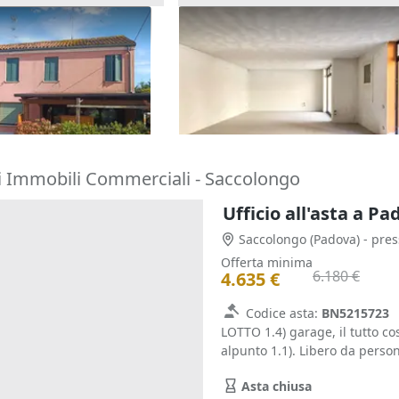
/6 di locale
Asta Negozio (sub 275) in edif
e alloggio
polifunzionale
53.372 €
go)
Chiampo
(Vicenza)
16/09/2026
i Immobili Commerciali - Saccolongo
Ufficio all'asta a P
Saccolongo
(Padova)
Offerta minima
6.180 €
4.635 €
Codice asta:
BN5215723
LOTTO 1.4) garage, il tutto co
alpunto 1.1). Libero da perso
Asta chiusa