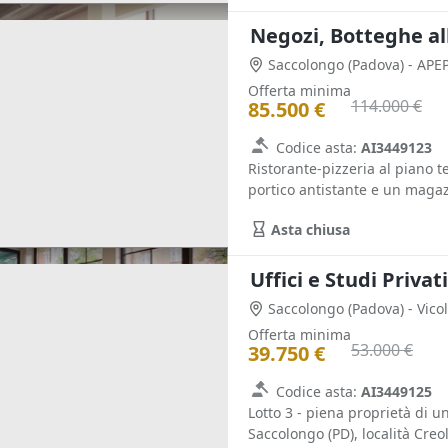
Negozi, Botteghe al
Saccolongo
(Padova)
- APE
Offerta minima
114.000 €
85.500 €
Codice asta:
AI3449123
Ristorante-pizzeria al piano te
portico antistante e un magazz
Asta chiusa
Uffici e Studi Privat
Saccolongo
(Padova)
- Vico
Offerta minima
53.000 €
39.750 €
Codice asta:
AI3449125
Lotto 3 - piena proprietà di u
Saccolongo (PD), località Creola