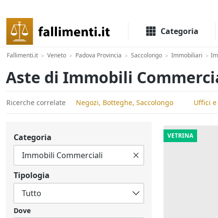
Il portale delle aste e liquidazioni giudiziali
Categoria
Fallimenti.it
Veneto
Padova Provincia
Saccolongo
Immobiliari
Im
>
>
>
>
>
Aste di Immobili Commerci
Ricerche correlate
Negozi, Botteghe, Saccolongo
Uffici 
VETRINA
Categoria
Tipologia
Dove