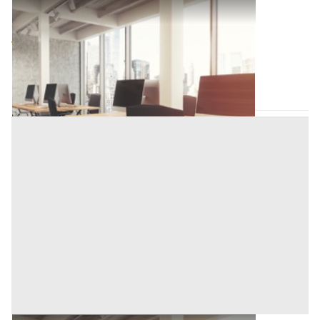
Ufficio all'asta a Padova
Offerta minima
560.000 €
420.000 €
Fontaniva
(Padova)
Codice asta:
AI3923448
Asta chiusa