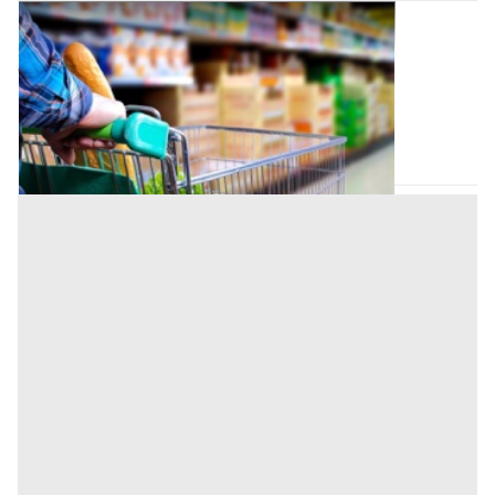
Negozio all'asta a Padova
Offerta minima
1.000.000 €
750.000 €
Fontaniva
(Padova)
Codice asta:
AI3923451
Asta chiusa