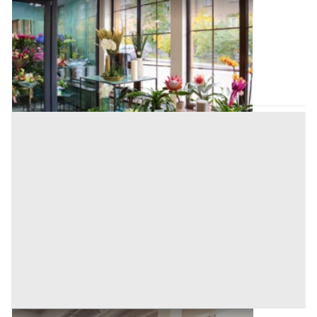
Negozi, Botteghe all'asta a Padova
Offerta minima
72.000 €
54.000 €
Fontaniva
(Padova)
Codice asta:
AI3331323
Asta chiusa