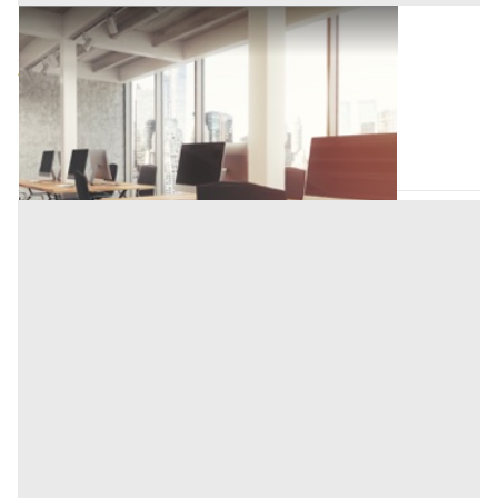
Ufficio all'asta a Padova
Offerta minima
950.000 €
712.500 €
Fontaniva
(Padova)
Codice asta:
AI3923452
Asta chiusa