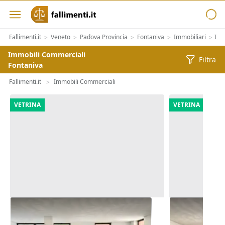
Fallimenti.it
Veneto
Padova Provincia
Fontaniva
Immobiliari
Imm
>
>
>
>
>
Immobili Commerciali
Filtra
Fontaniva
Fallimenti.it
Immobili Commerciali
>
VETRINA
VETRINA
Asta Negozio (sub 207) in edificio
Asta Negozio 
polifunzionale
polifunziona