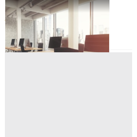
Ufficio all'asta a Padova
Offerta minima
648.000 €
486.000 €
Fontaniva
(Padova)
Codice asta:
AI3923444
Asta chiusa