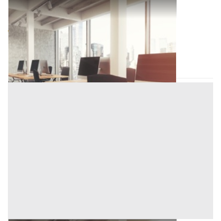
Ufficio all'asta a Padova
Offerta minima
620.000 €
465.000 €
Fontaniva
(Padova)
Codice asta:
AI39234491
Asta chiusa