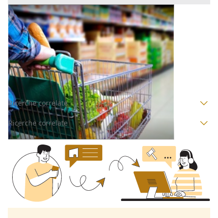
Negozio all'asta a Padova
Offerta minima
1.550.000 €
1.162.500 €
Fontaniva
(Padova)
Codice asta:
AI3923450
Asta chiusa
Ricerche correlate
Ricerche correlate