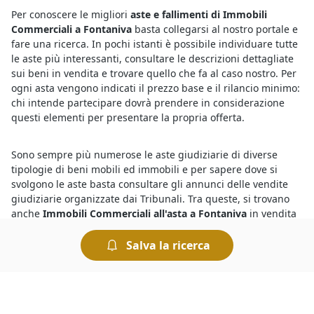
Per conoscere le migliori
aste e fallimenti di Immobili
Commerciali a Fontaniva
basta collegarsi al nostro portale e
fare una ricerca. In pochi istanti è possibile individuare tutte
le aste più interessanti, consultare le descrizioni dettagliate
sui beni in vendita e trovare quello che fa al caso nostro. Per
ogni asta vengono indicati il prezzo base e il rilancio minimo:
chi intende partecipare dovrà prendere in considerazione
questi elementi per presentare la propria offerta.
Sono sempre più numerose le aste giudiziarie di diverse
tipologie di beni mobili ed immobili e per sapere dove si
svolgono le aste basta consultare gli annunci delle vendite
giudiziarie organizzate dai Tribunali. Tra queste, si trovano
anche
Immobili Commerciali all'asta a Fontaniva
in vendita
a prezzi interessanti. Partecipare a un’asta è semplice e le
modalità di partecipazione sono riportate sui bandi ufficiali.
Salva la ricerca
Insomma, chiunque può tentare la fortuna e provare ad
aggiudicarsi
Immobili Commerciali all'asta a
geolocalizzata%
e concludere un ottimo affare.