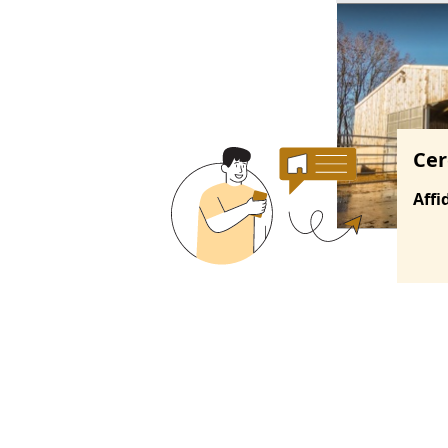
Ricerche correla
Cer
Affi