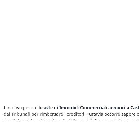
Il motivo per cui le
aste di Immobili Commerciali annunci a Cas
dai Tribunali per rimborsare i creditori. Tuttavia occorre sapere c
riportate nei bandi per le
aste di Immobili Commerciali annunci
Per chi cerca
aste di Immobili Commerciali a Castelbaldo
è suff