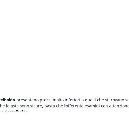
telbaldo
presentano prezzi molto inferiori a quelli che si trovano su
he le aste sono sicure, basta che l’offerente esamini con attenzione l
 a Castelbaldo
.
iciente consultare gli annunci pubblicati qui che riguardano le vendi