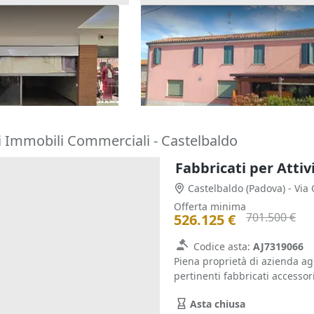
 in centro
Asta Quota 1/6 di locale
e
commerciale e alloggio
8.205 €
on Baruchella
(Rovigo)
Rovigo
(Rovigo)
18/09/2026
i Immobili Commerciali - Castelbaldo
Fabbricati per Attiv
Castelbaldo
(Padova)
- Via
Offerta minima
701.500 €
526.125 €
Codice asta:
AJ7319066
Piena proprietà di azienda agr
pertinenti fabbricati accessori
Asta chiusa