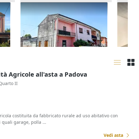
Asta Locale commerciale al piano
Asta Ne
terra
polifun
25.792 €
53.372
Zevio
(Verona)
Chiam
29/09/2026
16/09
ità Agricole all'asta a Padova
 Quarto II
icola costituita da fabbricato rurale ad uso abitativo con
 quali garage, polla ...
Vedi asta