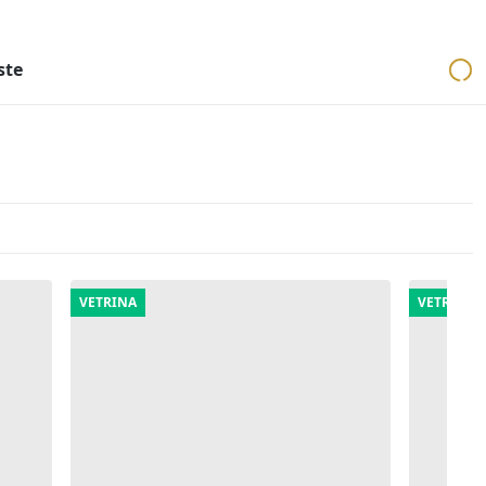
ri
Aste mobiliari
Cerca per località
Cerca in tutta Italia
ste
VETRINA
VETRINA