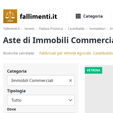
Il portale delle aste e liquidazioni giudiziali
Categoria
Fallimenti.it
Veneto
Padova Provincia
Castelbaldo
Immobiliari
Im
>
>
>
>
>
Aste di Immobili Commercia
Ricerche correlate
Fabbricati per Attività Agricole, Castelbaldo
VETRINA
Categoria
Tipologia
Dove