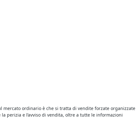
l mercato ordinario è che si tratta di vendite forzate organizzate
a perizia e l’avviso di vendita, oltre a tutte le informazioni
te giudiziarie della zona. Infatti le aste giudiziarie si possono