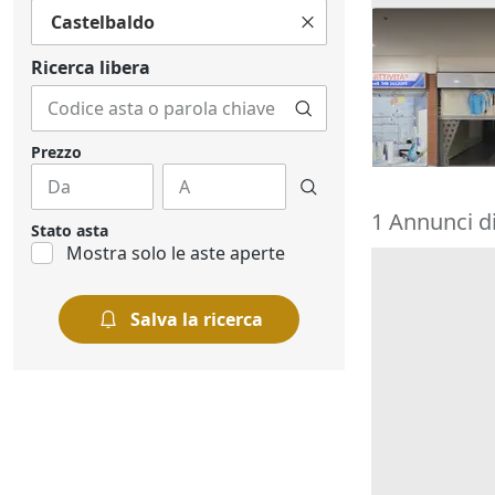
Castelbaldo
Asta Negozio
commercial
Ricerca libera
23.203 €
Giacciano c
10/09/2026
Prezzo
1 Annunci d
Stato asta
Mostra solo le aste aperte
Salva la ricerca