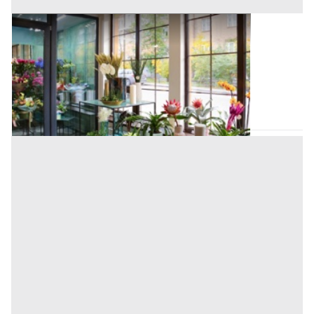
Negozi, Botteghe all'asta a Padova
Offerta minima
64.716,80 €
48.537,60 €
Pernumia
(Padova)
Codice asta:
AJ7270201
Asta chiusa