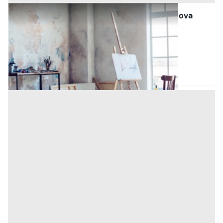
Laboratori per Arti e Mestieri all'asta a Padova
Offerta minima
135.000 €
101.250 €
Pernumia
(Padova)
Codice asta:
603729a5
Asta chiusa