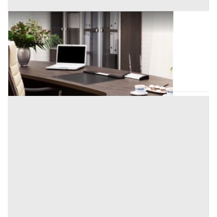
Uffici e Studi Privati all'asta a Padova
Offerta minima
28.800 €
21.600 €
Pernumia
(Padova)
Codice asta:
AJ7270202
Asta chiusa