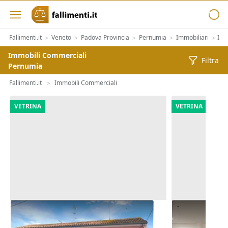
Fallimenti.it
Veneto
Padova Provincia
Pernumia
Immobiliari
Imm
>
>
>
>
>
Immobili Commerciali
Filtra
Pernumia
Fallimenti.it
Immobili Commerciali
>
VETRINA
VETRINA
Asta Quota 1/6 di locale
Asta Negozio
commerciale e alloggio
commercial