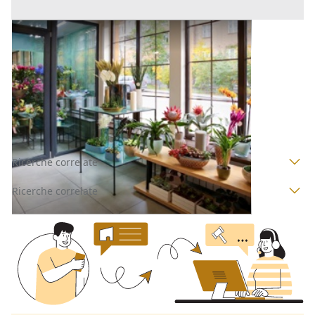
Negozi, Botteghe all'asta a Padova
Offerta minima
31.500 €
23.625 €
Pernumia
(Padova)
Codice asta:
AJ7334611
Asta chiusa
Ricerche correlate
Ricerche correlate