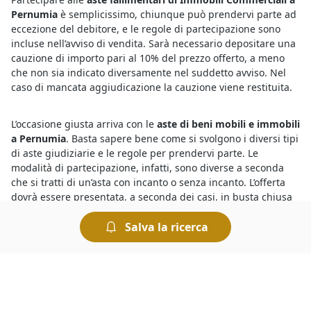
Pernumia
è semplicissimo, chiunque può prendervi parte ad
eccezione del debitore, e le regole di partecipazione sono
incluse nell’avviso di vendita. Sarà necessario depositare una
cauzione di importo pari al 10% del prezzo offerto, a meno
che non sia indicato diversamente nel suddetto avviso. Nel
caso di mancata aggiudicazione la cauzione viene restituita.
L’occasione giusta arriva con le
aste di beni mobili e immobili
a Pernumia
. Basta sapere bene come si svolgono i diversi tipi
di aste giudiziarie e le regole per prendervi parte. Le
modalità di partecipazione, infatti, sono diverse a seconda
che si tratti di un’asta con incanto o senza incanto. L’offerta
dovrà essere presentata, a seconda dei casi, in busta chiusa
oppure pubblicamente. Le modalità di svolgimento dell’asta
Salva la ricerca
sono sempre indicate nel bando di vendita.
Per conoscere le migliori
aste e fallimenti di Immobili
Commerciali a Pernumia
basta collegarsi al nostro portale e
fare una ricerca. In pochi istanti è possibile individuare tutte
le aste più interessanti, consultare le descrizioni dettagliate