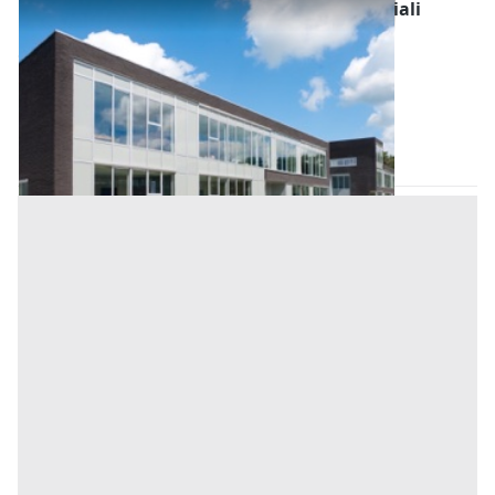
Fabbricati Costruiti per Esigenze Commerciali
all'asta a Pernumia
Offerta minima
724.000 €
543.000 €
Pernumia
(Padova)
Codice asta:
f00efadd
Asta chiusa