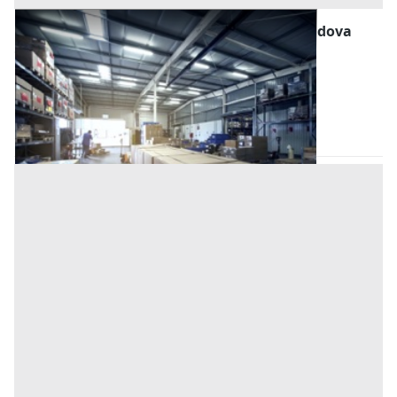
Magazzini e Locali di Deposito all'asta a Padova
Offerta minima
24.000 €
18.000 €
Pernumia
(Padova)
Codice asta:
5372b17e
Asta chiusa