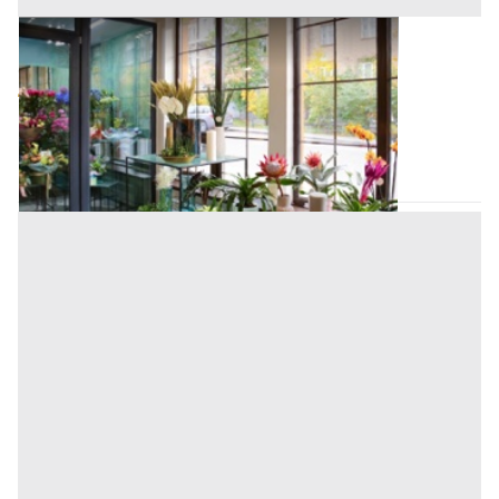
Negozi, Botteghe all'asta a Padova
Offerta minima
62.600 €
46.950 €
Pernumia
(Padova)
Codice asta:
AJ752463
Asta chiusa