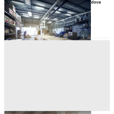
Magazzini e Locali di Deposito all'asta a Padova
Offerta minima
66.500 €
49.875 €
Solesino
(Padova)
Codice asta:
AJ7253534
Asta chiusa