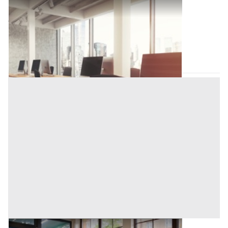
Ufficio all'asta a Padova
113.000 €
Solesino
(Padova)
Codice asta:
BG334638
Asta chiusa