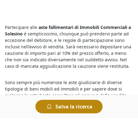
Partecipare alle
aste fallimentari di Immobili Commerciali a
Solesino
è semplicissimo, chiunque può prendervi parte ad
eccezione del debitore, e le regole di partecipazione sono
incluse nell’avviso di vendita. Sarà necessario depositare una
cauzione di importo pari al 10% del prezzo offerto, a meno
che non sia indicato diversamente nel suddetto avviso. Nel
caso di mancata aggiudicazione la cauzione viene restituita.
Sono sempre più numerose le aste giudiziarie di diverse
tipologie di beni mobili ed immobili e per sapere dove si
svolgono le aste basta consultare gli annunci delle vendite
giudiziarie organizzate dai Tribunali. Tra queste, si trovano
Salva la ricerca
anche
Immobili Commerciali all'asta a Solesino
in vendita a
prezzi interessanti. Partecipare a un’asta è semplice e le
modalità di partecipazione sono riportate sui bandi ufficiali.
Insomma, chiunque può tentare la fortuna e provare ad
aggiudicarsi
Immobili Commerciali all'asta a