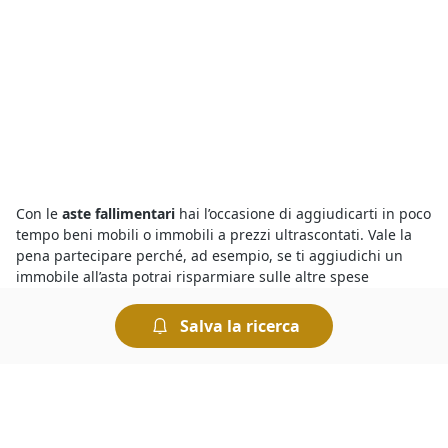
Con le
aste fallimentari
hai l’occasione di aggiudicarti in poco
tempo beni mobili o immobili a prezzi ultrascontati. Vale la
pena partecipare perché, ad esempio, se ti aggiudichi un
immobile all’asta potrai risparmiare sulle altre spese
normalmente richieste per la compravendita immobiliare,
come ad esempio le spese notarili e quelle di
Salva la ricerca
intermediazione. Non dimenticare, poi, che chiunque può
partecipare a un’asta fallimentare - ad eccezione
dell’esecutato o fallito - e che non è necessaria la presenza di
un avvocato.