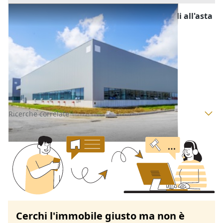
Fabbricati Costruiti per Esigenze Industriali all'asta
a Padova
Offerta minima
13.350 €
Ponso
(Padova)
Codice asta:
AH347945905
Asta chiusa
Ricerche correlate
Cerchi l'immobile giusto ma non è