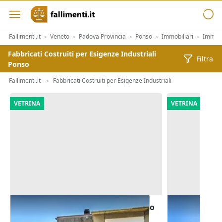
Fallimenti.it
Veneto
Padova Provincia
Ponso
Immobiliari
Immobil
>
>
>
>
>
Fabbricati Costruiti per Esigenze Industriali
Filtra
Ponso
Fallimenti.it
Fabbricati Costruiti per Esigenze Industriali
>
VETRINA
VETRINA
Asta Capannone artigianale ad uso
Asta Laborat
laboratorio