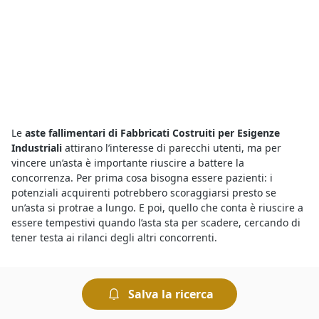
Le
aste fallimentari di Fabbricati Costruiti per Esigenze
Industriali
attirano l’interesse di parecchi utenti, ma per
vincere un’asta è importante riuscire a battere la
concorrenza. Per prima cosa bisogna essere pazienti: i
potenziali acquirenti potrebbero scoraggiarsi presto se
un’asta si protrae a lungo. E poi, quello che conta è riuscire a
essere tempestivi quando l’asta sta per scadere, cercando di
tener testa ai rilanci degli altri concorrenti.
Tra le
aste on line a Urbana
e quelle che si svolgono presso i
Tribunali c’è l’imbarazzo della scelta. Infatti puoi trovare tutte
Salva la ricerca
le aste giudiziarie che ti interessano e visualizzarne gli