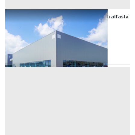
Fabbricati Costruiti per Esigenze Industriali all'asta
a Padova
Offerta minima
152.800 €
114.600 €
Urbana
(Padova)
Codice asta:
AJ799111
Asta chiusa