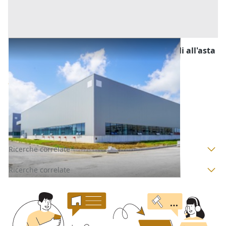
Fabbricati Costruiti per Esigenze Industriali all'asta
a Padova
Offerta minima
47.000 €
36.000 €
Urbana
(Padova)
Codice asta:
CL7201135
Asta chiusa
Ricerche correlate
Ricerche correlate