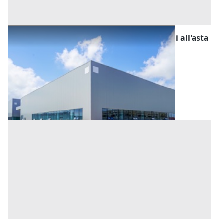
Fabbricati Costruiti per Esigenze Industriali all'asta
a Padova
Offerta minima
104.000 €
78.000 €
Urbana
(Padova)
Codice asta:
CL7201136
Asta chiusa