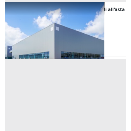
Fabbricati Costruiti per Esigenze Industriali all'asta
a Padova
Offerta minima
178.995,20 €
134.246,40 €
Urbana
(Padova)
Codice asta:
AH358023
Asta chiusa