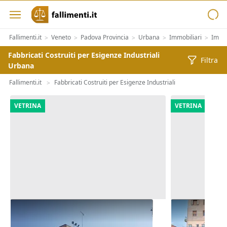
Fallimenti.it
Veneto
Padova Provincia
Urbana
Immobiliari
Immob
>
>
>
>
>
Fabbricati Costruiti per Esigenze Industriali
Filtra
Urbana
Fallimenti.it
Fabbricati Costruiti per Esigenze Industriali
>
VETRINA
VETRINA
Asta Capannone con uffici, oltre a
Asta Laborat
cava e terreni agricoli
corte