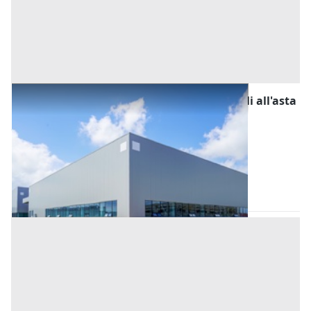
Fabbricati Costruiti per Esigenze Industriali all'asta
a Padova
Offerta minima
798.000 €
598.500 €
Este
(Padova)
Codice asta:
AH395746
Asta chiusa