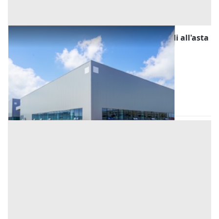
Fabbricati Costruiti per Esigenze Industriali all'asta
a Padova
Offerta minima
1.260.000 €
Este
(Padova)
Codice asta:
BG3435241093
Asta chiusa