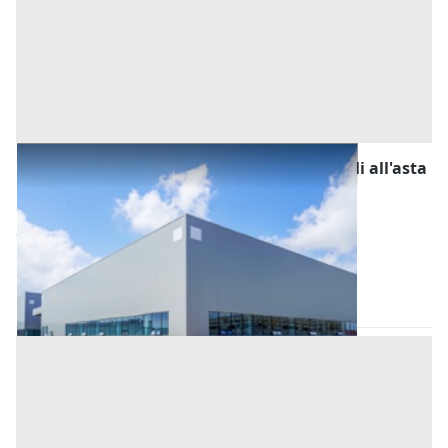
Fabbricati Costruiti per Esigenze Industriali all'asta
a Padova
Offerta minima
323.000 €
242.250 €
Este
(Padova)
Codice asta:
AJ7430188
Asta chiusa