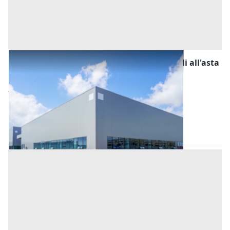
Fabbricati Costruiti per Esigenze Industriali all'asta
a Padova
Offerta minima
983.040 €
737.280 €
Este
(Padova)
Codice asta:
AJ7235722
Asta chiusa