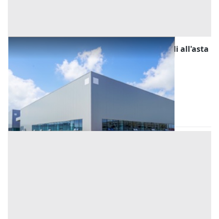
Fabbricati Costruiti per Esigenze Industriali all'asta
a Padova
Offerta minima
1.610.000 €
Este
(Padova)
Codice asta:
BG3435235085
Asta chiusa