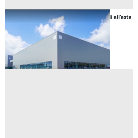
Fabbricati Costruiti per Esigenze Industriali all'asta
a Padova
Offerta minima
1.020.000 €
Este
(Padova)
Codice asta:
BG3435241828
Asta chiusa