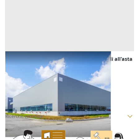
Fabbricati Costruiti per Esigenze Industriali all'asta
a Padova
1.100.000 €
Este
(Padova)
Codice asta:
BG383477
Asta chiusa
Ricerche correlate