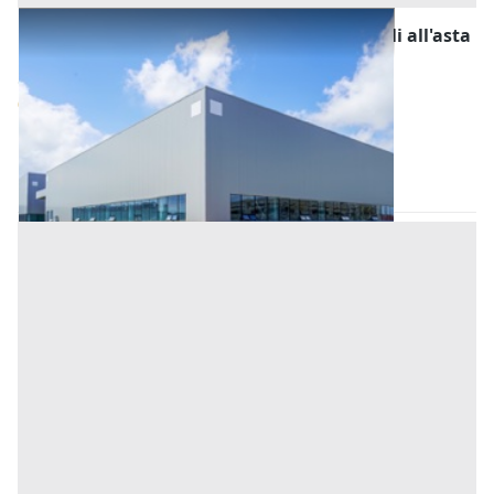
Fabbricati Costruiti per Esigenze Industriali all'asta
a Padova
Offerta minima
850.000 €
637.500 €
Este
(Padova)
Codice asta:
AA148033
Asta chiusa