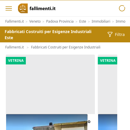
Fallimenti.it
Veneto
Padova Provincia
Este
Immobiliari
Immobili 
>
>
>
>
>
Fabbricati Costruiti per Esigenze Industriali
Filtra
Este
Fallimenti.it
Fabbricati Costruiti per Esigenze Industriali
>
VETRINA
VETRINA
Asta Capannone artigianale ad uso
Asta Laborat
laboratorio