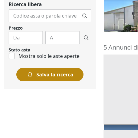
uso laborato
Ricerca libera
16.875 €
Costa di Rov
14/09/2026
Prezzo
5 Annunci di
Stato asta
Mostra solo le aste aperte
Salva la ricerca