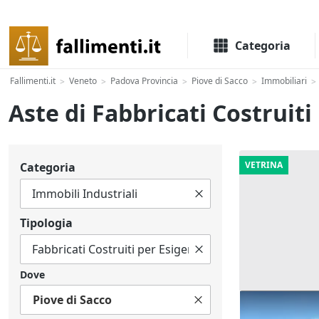
Il portale delle aste e liquidazioni giudiziali
Categoria
Fallimenti.it
Veneto
Padova Provincia
Piove di Sacco
Immobiliari
>
>
>
>
>
Aste di Fabbricati Costruiti
VETRINA
Categoria
Tipologia
Dove
Piove di Sacco
Asta Capann