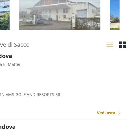
e pertinenze
1.125.
247.500 €
Raven
Lugo
(Ravenna)
25/09
28/10/2026
ove di Sacco
adova
ia E. Mattei
 IN VMS GOLF AND RESORTS SRL
Vedi asta
Padova