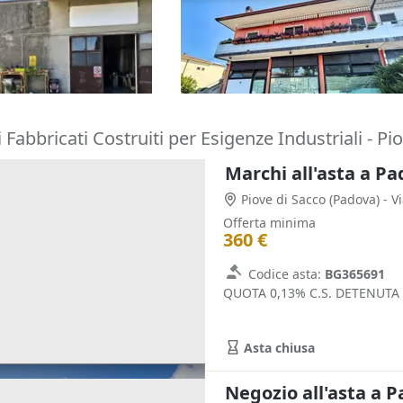
rio
120.180 €
Zevio
(Verona)
igo
(Rovigo)
29/09/2026
 Fabbricati Costruiti per Esigenze Industriali - Pi
Marchi all'asta a P
Piove di Sacco
(Padova)
- V
Offerta minima
360 €
Codice asta:
BG365691
QUOTA 0,13% C.S. DETENUTA
Asta chiusa
Negozio all'asta a 