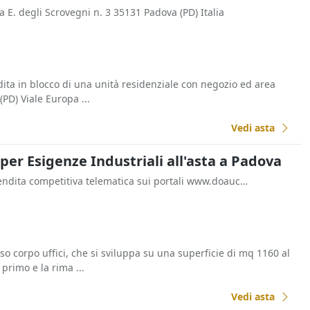
ia E. degli Scrovegni n. 3 35131 Padova (PD) Italia
ita in blocco di una unità residenziale con negozio ed area
 (PD) Viale Europa ...
Vedi asta
 per Esigenze Industriali all'asta a Padova
- Vendita competitiva telematica sui portali www.doauction.it e www.astemobili.it - Gruppo Edicom 30174 Venezia (VE) Italia
so corpo uffici, che si sviluppa su una superficie di mq 1160 al
primo e la rima ...
Vedi asta