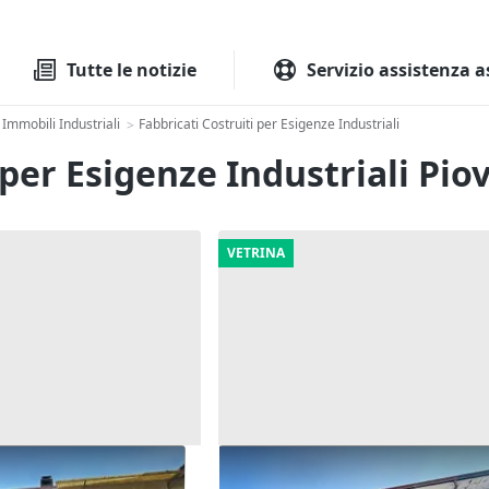
Tutte le aste
Aste immobilia
Tutte le notizie
Servizio assistenza a
Immobili Industriali
Fabbricati Costruiti per Esigenze Industriali
>
 per Esigenze Industriali Pio
VETRINA
one artigianale ad
Asta Laboratorio al piano ter