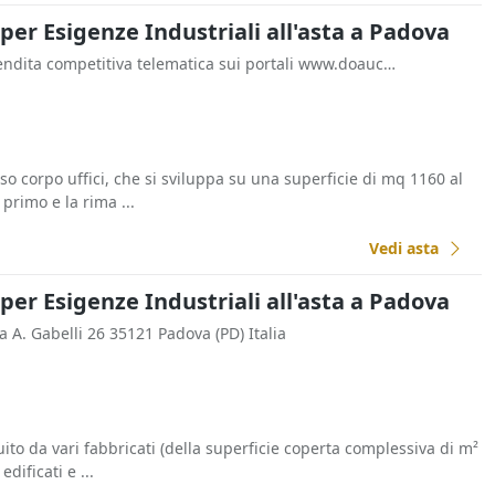
 per Esigenze Industriali all'asta a Padova
- Vendita competitiva telematica sui portali www.doauction.it e www.astemobili.it - Gruppo Edicom 30174 Venezia (VE) Italia
so corpo uffici, che si sviluppa su una superficie di mq 1160 al
primo e la rima ...
Vedi asta
 per Esigenze Industriali all'asta a Padova
ia A. Gabelli 26 35121 Padova (PD) Italia
to da vari fabbricati (della superficie coperta complessiva di m²
edificati e ...