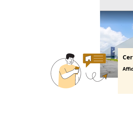
Ricerche correla
Cer
Affi