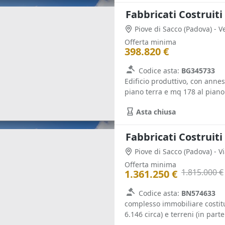
Fabbricati Costruiti
Piove di Sacco
(Padova)
Offerta minima
398.820 €
Codice asta:
BG345733
Edificio produttivo, con annes
piano terra e mq 178 al piano 
Asta chiusa
Fabbricati Costruiti
Piove di Sacco
(Padova)
- V
Offerta minima
1.815.000 €
1.361.250 €
Codice asta:
BN574633
complesso immobiliare costitui
6.146 circa) e terreni (in parte 