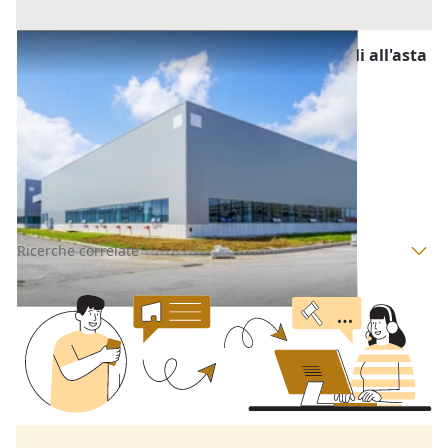
Fabbricati Costruiti per Esigenze Industriali all'asta
a Padova
Offerta minima
270.000 €
202.500 €
Rubano
(Padova)
Codice asta:
AI397934
Asta chiusa
Ricerche correlate