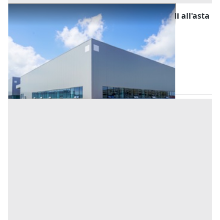
Fabbricati Costruiti per Esigenze Industriali all'asta
a Padova
Offerta minima
196.000 €
147.000 €
Rubano
(Padova)
Codice asta:
BN593544
Asta chiusa