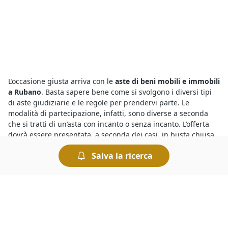
L’occasione giusta arriva con le
aste di beni mobili e immobili
a Rubano
. Basta sapere bene come si svolgono i diversi tipi
di aste giudiziarie e le regole per prendervi parte. Le
modalità di partecipazione, infatti, sono diverse a seconda
che si tratti di un’asta con incanto o senza incanto. L’offerta
dovrà essere presentata, a seconda dei casi, in busta chiusa
oppure pubblicamente. Le modalità di svolgimento dell’asta
Salva la ricerca
sono sempre indicate nel bando di vendita.
Tra le
aste on line a Rubano
e quelle che si svolgono presso i
Tribunali c’è l’imbarazzo della scelta. Infatti puoi trovare tutte
le aste giudiziarie che ti interessano e visualizzarne gli
annunci collegandoti al portale, dove potrai visualizzare tutti
i dettagli relativi alla vendita, gli avvisi d’asta e la data di