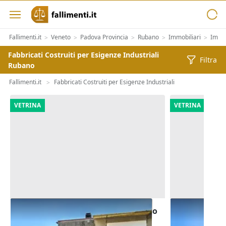
Fallimenti.it
Veneto
Padova Provincia
Rubano
Immobiliari
Immob
>
>
>
>
>
Fabbricati Costruiti per Esigenze Industriali
Filtra
Rubano
Fallimenti.it
Fabbricati Costruiti per Esigenze Industriali
>
VETRINA
VETRINA
Asta Capannone artigianale ad uso
Asta Laborat
laboratorio