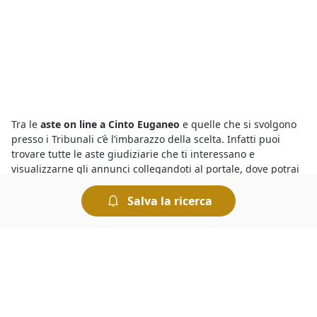
Tra le
aste on line a Cinto Euganeo
e quelle che si svolgono
presso i Tribunali c’è l’imbarazzo della scelta. Infatti puoi
trovare tutte le aste giudiziarie che ti interessano e
visualizzarne gli annunci collegandoti al portale, dove potrai
visualizzare tutti i dettagli relativi alla vendita, gli avvisi d’asta
e la data di inizio e di scadenza dell’incanto. Per ottenere
Salva la ricerca
maggiori informazioni sull’asta che ti interessa ti basta
compilare il form presente nella pagina di ogni singola asta.
Le
aste fallimentari di Fabbricati Costruiti per Esigenze
Industriali
attirano l’interesse di parecchi utenti, ma per
vincere un’asta è importante riuscire a battere la
concorrenza. Per prima cosa bisogna essere pazienti: i