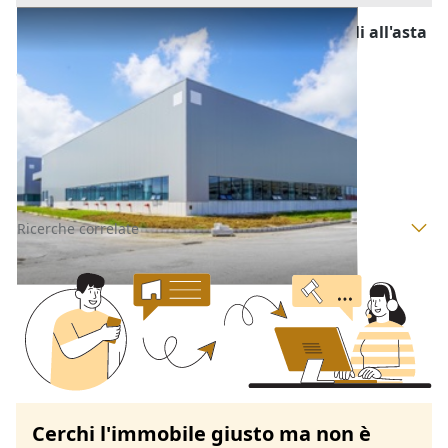
Fabbricati Costruiti per Esigenze Industriali all'asta
a Padova
Offerta minima
140.000 €
105.000 €
Cinto Euganeo
(Padova)
Codice asta:
AJ7255788
Asta chiusa
Ricerche correlate
Cerchi l'immobile giusto ma non è