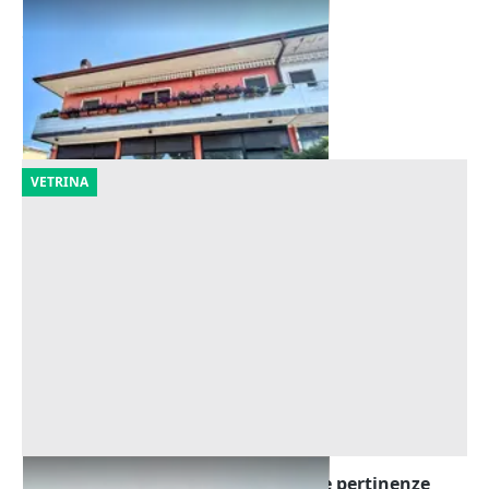
Asta Laboratorio al piano terra
Offerta minima
120.180 €
Zevio
(Verona)
29/09/2026
VETRINA
Asta Edificio artigianale con uffici e pertinenze