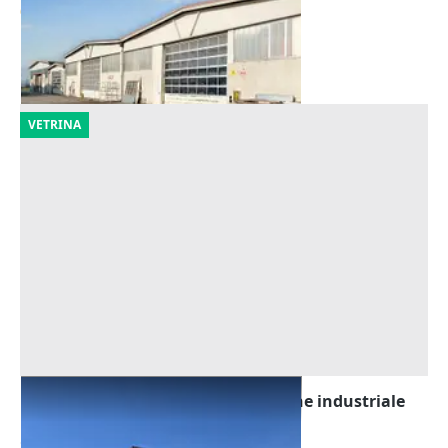
665.123 €
Cicognolo
(Cremona)
06/10/2026
VETRINA
Asta Tribunale di Udine - Capannone industriale
con beni mobili
Offerta minima