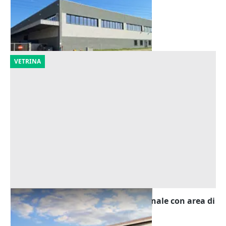
1.185.600 €
Ravenna
(Ravenna)
25/09/2026
VETRINA
Asta Fabbricato industriale-artigianale con area di
pertinenza
Offerta minima