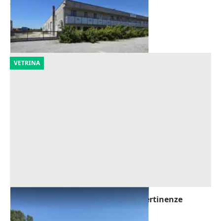
711.735 €
Buttrio
(Udine)
02/10/2026
VETRINA
Asta Capannone artigianale con pertinenze
Offerta minima
360.000 €