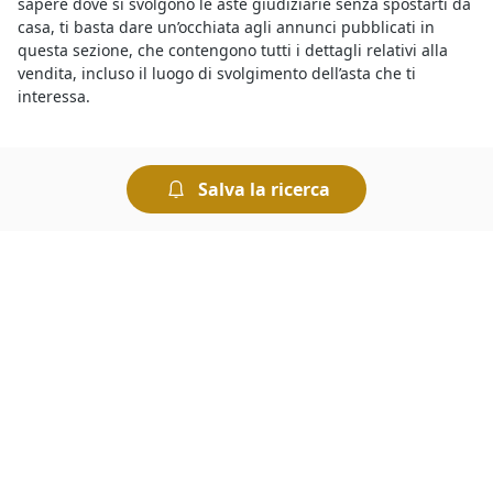
sapere dove si svolgono le aste giudiziarie senza spostarti da
casa, ti basta dare un’occhiata agli annunci pubblicati in
questa sezione, che contengono tutti i dettagli relativi alla
vendita, incluso il luogo di svolgimento dell’asta che ti
interessa.
L’occasione giusta arriva con le
aste di beni mobili e immobili
a Anguillara Veneta
. Basta sapere bene come si svolgono i
Salva la ricerca
diversi tipi di aste giudiziarie e le regole per prendervi parte.
Le modalità di partecipazione, infatti, sono diverse a seconda
che si tratti di un’asta con incanto o senza incanto. L’offerta
dovrà essere presentata, a seconda dei casi, in busta chiusa
oppure pubblicamente. Le modalità di svolgimento dell’asta
sono sempre indicate nel bando di vendita.
Tra le
aste on line a Anguillara Veneta
e quelle che si
svolgono presso i Tribunali c’è l’imbarazzo della scelta. Infatti
puoi trovare tutte le aste giudiziarie che ti interessano e
visualizzarne gli annunci collegandoti al portale, dove potrai
visualizzare tutti i dettagli relativi alla vendita, gli avvisi d’asta
e la data di inizio e di scadenza dell’incanto. Per ottenere