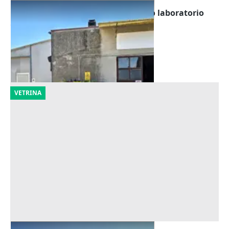
Asta Capannone artigianale ad uso laboratorio
Offerta minima
16.875 €
Costa di Rovigo
(Rovigo)
14/09/2026
VETRINA