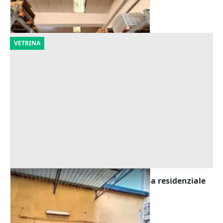
Urbania
(Pesaro e Urbino)
29/09/2026
VETRINA
Asta Laboratorio artigianale in zona residenziale
Offerta minima
52.030 €
Castelfranco di Sotto
(Pisa)