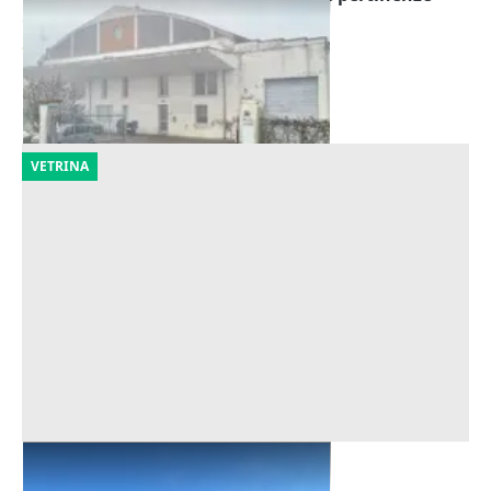
Offerta minima
247.500 €
Lugo
(Ravenna)
28/10/2026
VETRINA
Asta Capannone con uffici e corte