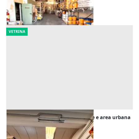
Urbania
(Pesaro e Urbino)
29/09/2026
VETRINA
Asta Quota 1/2 di locale artigianale e area urbana
Offerta minima
37.058 €