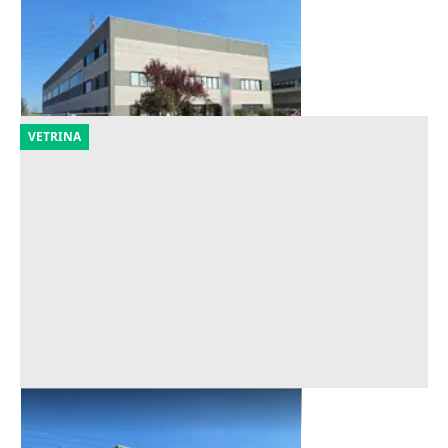
Offerta minima
1.125.600 €
Ravenna
(Ravenna)
25/09/2026
VETRINA
Asta Capannone con uffici e corte
Offerta minima