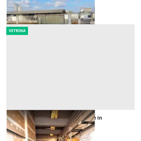
Pizzighettone
(Cremona)
23/09/2026
VETRINA
Asta Quota 1/2 di locale artigianale in
stabilimento
Offerta minima
40.725 €