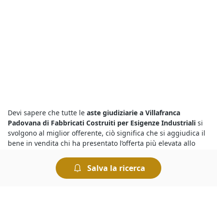
Devi sapere che tutte le
aste giudiziarie a Villafranca
Padovana di Fabbricati Costruiti per Esigenze Industriali
si
svolgono al miglior offerente, ciò significa che si aggiudica il
bene in vendita chi ha presentato l’offerta più elevata allo
scadere dell’asta. Le aste si possono svolgere fisicamente
presso i Tribunali oppure in modalità telematica. Nel caso
Salva la ricerca
delle aste online è comodo fare un’offerta e rilanciare, ed
esistono anche sistemi automatizzati che permettono di fare
rilanci in modo automatico.