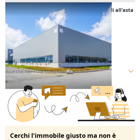
Fabbricati Costruiti per Esigenze Industriali all'asta
a Padova
Offerta minima
377.190,25 €
Villafranca Padovana
(Padova)
Codice asta:
56b12db9
Asta chiusa
Ricerche correlate
Cerchi l'immobile giusto ma non è