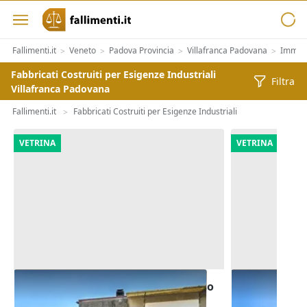
Fallimenti.it
Veneto
Padova Provincia
Villafranca Padovana
Immobi
>
>
>
>
Fabbricati Costruiti per Esigenze Industriali
Filtra
Villafranca Padovana
Fallimenti.it
Fabbricati Costruiti per Esigenze Industriali
>
VETRINA
VETRINA
Asta Capannone artigianale ad uso
Asta Laborat
laboratorio