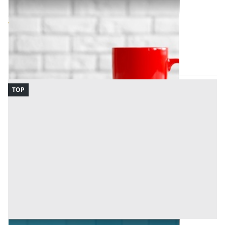
Bene Generico all'asta a Padova
Offerta minima
1.005 €
754 €
Padova
(Padova)
Codice asta:
c3ee6f4b
28/09/2026
TOP