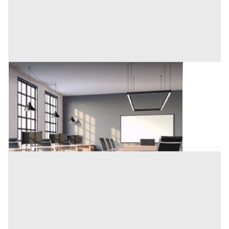
Mobili Ufficio all'asta a Piombino Dese
Offerta minima
322 €
Piombino Dese
(Padova)
Codice asta:
a55cb108
21/09/2026