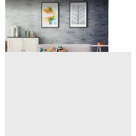
Mobili da Casa e varie all'asta a Teolo
Offerta minima
983 €
737 €
Teolo
(Padova)
Codice asta:
2b1858d3
15/09/2026