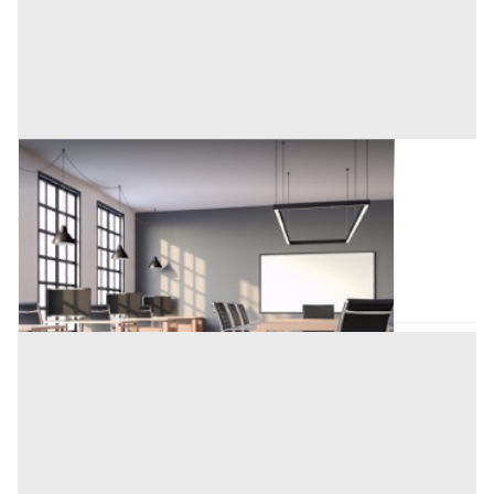
Mobili Ufficio all'asta a Piombino Dese
Offerta minima
360 €
Piombino Dese
(Padova)
Codice asta:
8f482cc8
21/09/2026