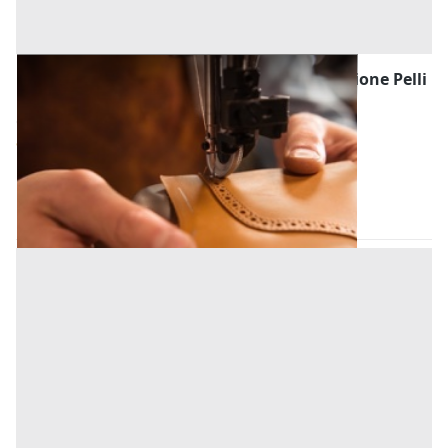
Macchinari per l'Industria Tessile, Lavorazione Pelli
e Calzature all'asta a Noventa padovana
Offerta minima
84.293 €
Noventa padovana
(Padova)
Codice asta:
b87eace3
30/09/2026