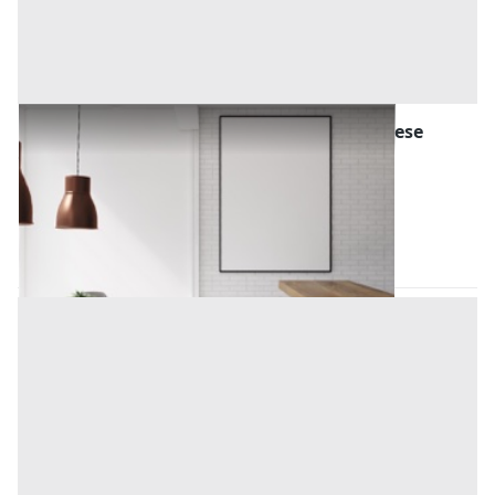
Arredamento Negozi all'asta a Piombino Dese
Offerta minima
1.036 €
Piombino Dese
(Padova)
Codice asta:
c4ebda81
21/09/2026