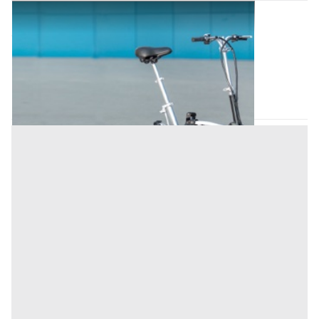
Ville all'asta a Montegrotto Terme
Offerta minima
140.000 €
Montegrotto Terme
(Padova)
Codice asta:
f7f6fefd
28/09/2026