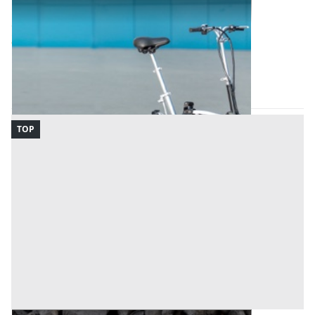
Veicoli all'asta a Vigodarzere
Offerta minima
4.500 €
3.375 €
Vigodarzere
(Padova)
Codice asta:
ee310b23
17/09/2026
TOP