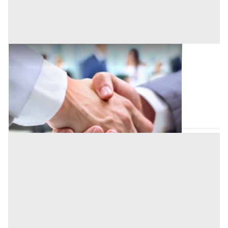
Cessione d'Azienda all'asta a Padova
Offerta minima
108.450 €
81.337,50 €
Padova
(Padova)
Codice asta:
a9461bd6
22/09/2026