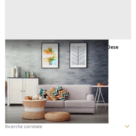
Mobili da Casa e varie all'asta a Piombino Dese
Offerta minima
1.518 €
Piombino Dese
(Padova)
Codice asta:
4da258bd
21/09/2026
1
2
3
4
Ricerche correlate