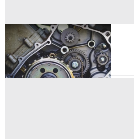
Attrezzature Industriali all'asta a Este
Offerta minima
5.000 €
Este
(Padova)
Codice asta:
9c35f471
23/09/2026