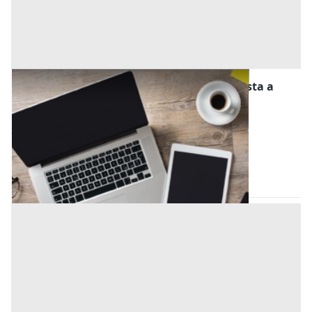
Computer e Attrezzatura Informatica all'asta a
Piombino Dese
Offerta minima
200 €
Piombino Dese
(Padova)
Codice asta:
9f2bbe9e
21/09/2026