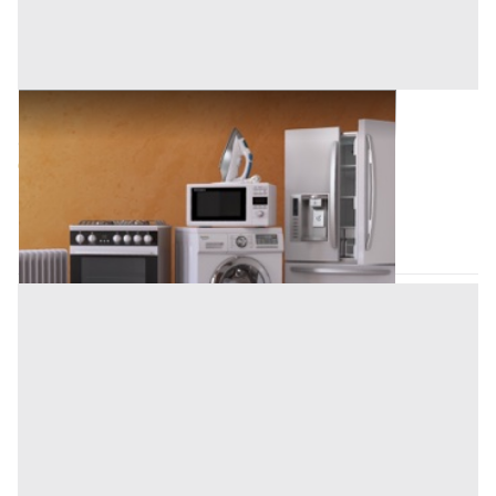
Elettrodomestici all'asta a Teolo
Offerta minima
633 €
Teolo
(Padova)
Codice asta:
f16456c3
22/09/2026