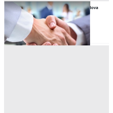
Cessione d'Azienda all'asta a Maserà di Padova
Offerta minima
272.697 €
Maserà di Padova
(Padova)
Codice asta:
cb1e35a6
27/10/2026