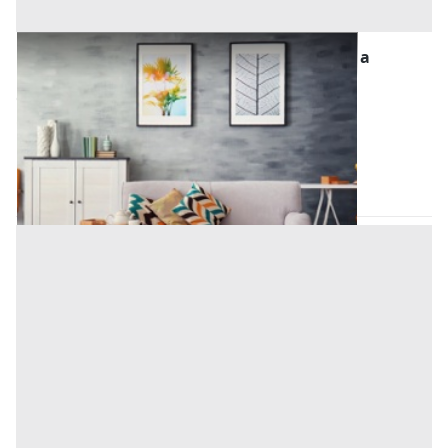
Quote di Partecipazione Societaria all'asta a
Vigonza
Offerta minima
53.000 €
Vigonza
(Padova)
Codice asta:
9c970707
06/10/2026