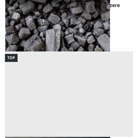
Materie Prime e Prodotti all'asta a Vigodarzere
Offerta minima
7.793 €
5.845 €
Vigodarzere
(Padova)
Codice asta:
9e20674f
17/09/2026
TOP