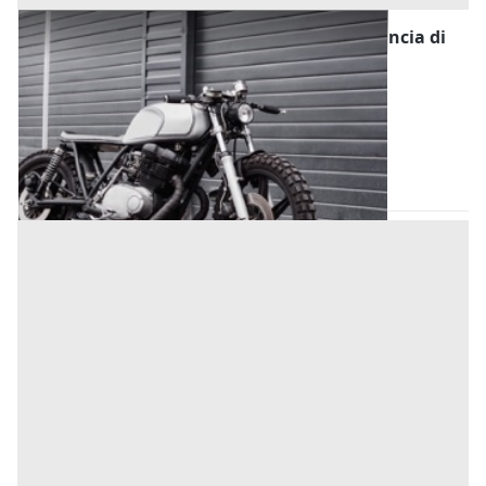
Motoveicolo o Ciclomotore all'asta in provincia di
Padova
Offerta minima
1.688 €
1.266 €
(Padova)
Codice asta:
b88593ae
13/10/2026