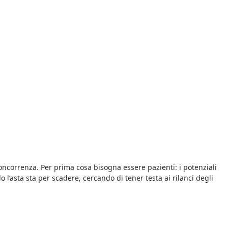
concorrenza. Per prima cosa bisogna essere pazienti: i potenziali
l’asta sta per scadere, cercando di tener testa ai rilanci degli
ene in vendita chi ha presentato l’offerta più elevata allo scadere
do fare un’offerta e rilanciare, ed esistono anche sistemi