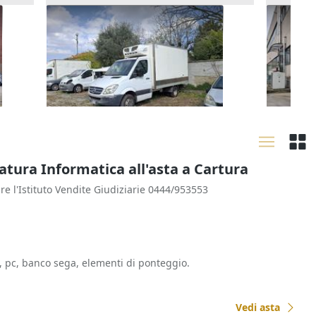
Furgone isotermico Mercedes
Autocar
Sprinter
1.350 
1.250 €
Meleg
Melegnano
(Milano)
21/09
21/09/2026
tura Informatica all'asta a Cartura
are l'Istituto Vendite Giudiziarie 0444/953553
 pc, banco sega, elementi di ponteggio.
Vedi asta