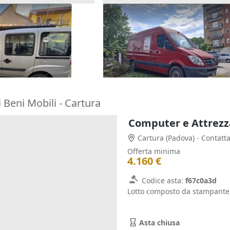
at Doblò
Furgone Mercedes Sprinter
1.750 €
ine)
Melegnano
(Milano)
21/09/2026
 Beni Mobili - Cartura
Computer e Attrezza
Cartura
(Padova)
- Contatt
Offerta minima
4.160 €
Codice asta:
f67c0a3d
Lotto composto da stampante,
Asta chiusa