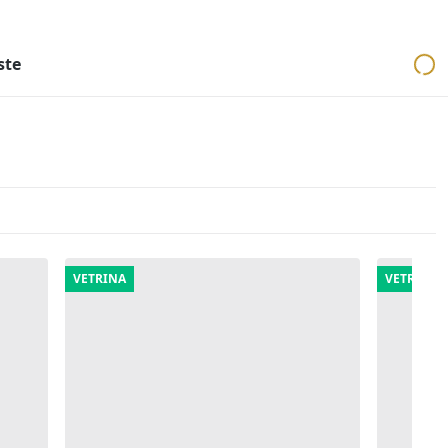
ri
Aste mobiliari
Cerca per località
Cerca in tutta Italia
ste
VETRINA
VETRINA