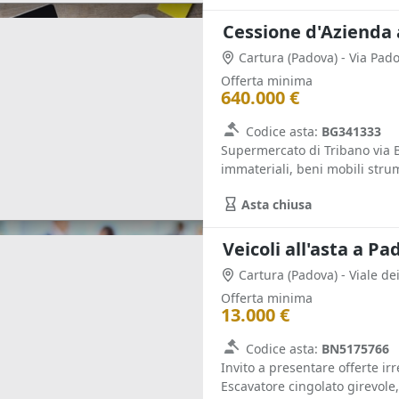
Cessione d'Azienda 
Cartura
(Padova)
- Via Pad
Offerta minima
640.000 €
Codice asta:
BG341333
Supermercato di Tribano via 
immateriali, beni mobili strum
Asta chiusa
Veicoli all'asta a P
Cartura
(Padova)
- Viale de
Offerta minima
13.000 €
Codice asta:
BN5175766
Invito a presentare offerte irr
Escavatore cingolato girevole, 