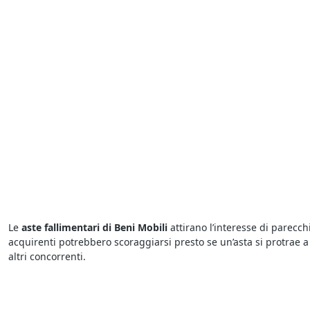
Le
aste fallimentari di Beni Mobili
attirano l’interesse di parecch
acquirenti potrebbero scoraggiarsi presto se un’asta si protrae a 
altri concorrenti.
Devi sapere che tutte le
aste giudiziarie a Cartura di Beni Mobili
dell’asta. Le aste si possono svolgere fisicamente presso i Tribun