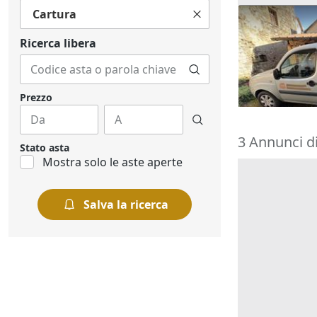
Cartura
Autocarro Fi
Ricerca libera
400 €
Taipana
(Ud
28/08/2026
Prezzo
3 Annunci di
Stato asta
Mostra solo le aste aperte
Salva la ricerca