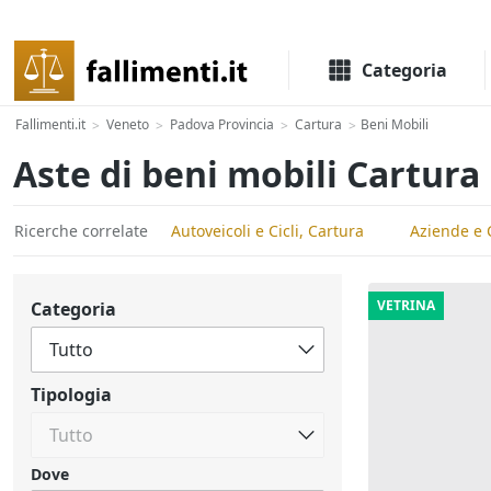
Il portale delle aste e liquidazioni giudiziali
Categoria
Fallimenti.it
Veneto
Padova Provincia
Cartura
Beni Mobili
>
>
>
>
Aste di beni mobili Cartura
Ricerche correlate
Autoveicoli e Cicli, Cartura
Aziende e C
VETRINA
Categoria
Tipologia
Dove