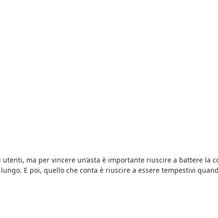
i utenti, ma per vincere un’asta è importante riuscire a battere la 
lungo. E poi, quello che conta è riuscire a essere tempestivi quando 
si svolgono al miglior offerente, ciò significa che si aggiudica il b
ali oppure in modalità telematica. Nel caso delle aste online è como