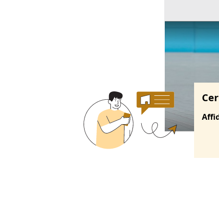
Ricerche correla
Cer
Affi