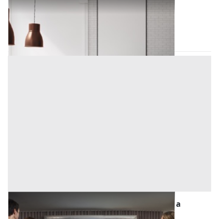
Arredamento Negozi all'asta a Padova
Borgoricco
(Padova)
Codice asta:
BN5149084390
Asta chiusa
Quote di Partecipazione Societaria all'asta a
Padova