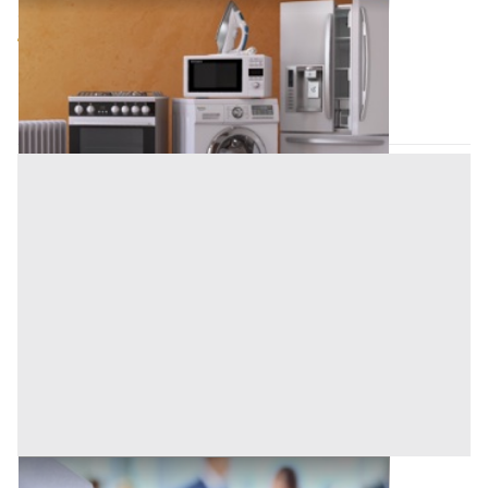
Offerta minima
4.080 €
Borgoricco
(Padova)
Codice asta:
AT71405801
Asta chiusa
Cessione d'Azienda all'asta a Padova