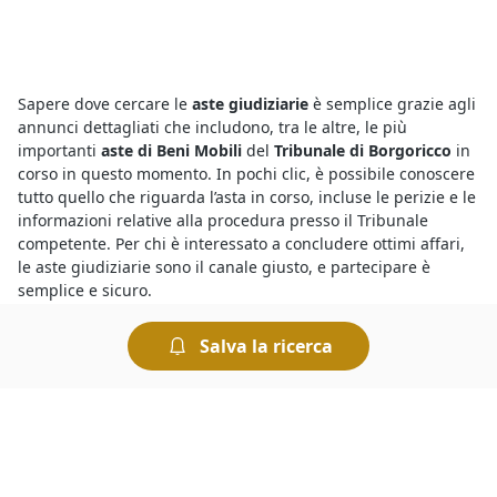
Sapere dove cercare le
aste giudiziarie
è semplice grazie agli
annunci dettagliati che includono, tra le altre, le più
importanti
aste di Beni Mobili
del
Tribunale di Borgoricco
in
corso in questo momento. In pochi clic, è possibile conoscere
tutto quello che riguarda l’asta in corso, incluse le perizie e le
informazioni relative alla procedura presso il Tribunale
competente. Per chi è interessato a concludere ottimi affari,
le aste giudiziarie sono il canale giusto, e partecipare è
semplice e sicuro.
Salva la ricerca
Il motivo per cui le
aste di Beni Mobili annunci a Borgoricco
presentano prezzi molto inferiori a quelli che si trovano sul
mercato ordinario è che si tratta di vendite forzate
organizzate dai Tribunali per rimborsare i creditori. Tuttavia
occorre sapere che le aste sono sicure, basta che l’offerente
esamini con attenzione la perizia e l’avviso di vendita, oltre a
tutte le informazioni riportate nei bandi per le
aste di Beni