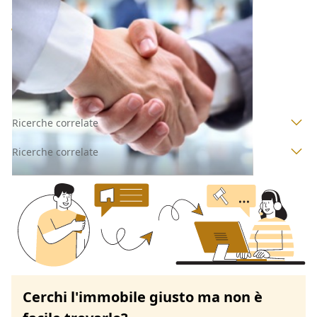
Offerta minima
42.000 €
Borgoricco
(Padova)
Codice asta:
BN551322
Asta chiusa
Ricerche correlate
Ricerche correlate
Cerchi l'immobile giusto ma non è