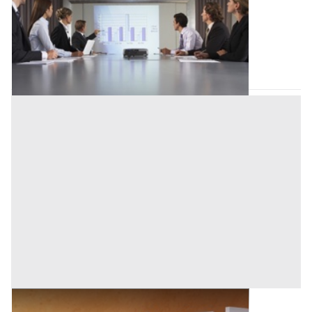
Offerta minima
2.000 €
1.500 €
Borgoricco
(Padova)
Codice asta:
AA1138034
Asta chiusa
Elettrodomestici all'asta a Padova