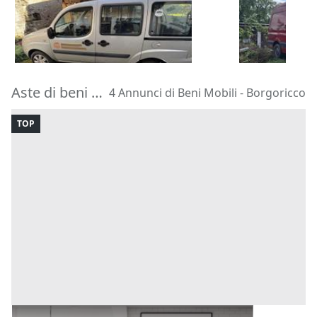
400 €
1.750 €
Taipana
(Udine)
Melegnano
28/08/2026
21/09/2026
Aste di beni mobili Borgoricco
4 Annunci di Beni Mobili - Borgoricco
TOP