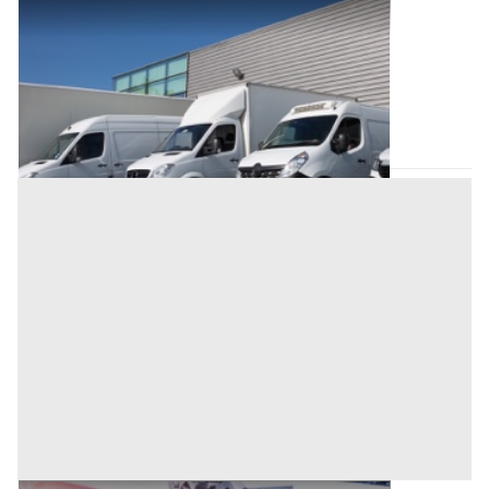
Automezzi Commerciali all'asta a Longare
Offerta minima
11.200 €
Bagnoli di Sopra
(Padova)
Codice asta:
3dff6919
Asta chiusa