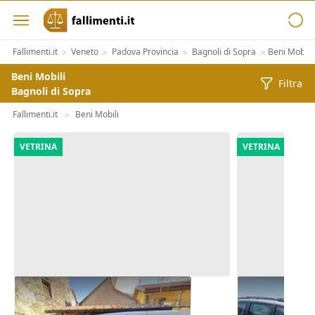
Fallimenti.it
Veneto
Padova Provincia
Bagnoli di Sopra
Beni Mobili
>
>
>
>
Beni Mobili
Filtra
Bagnoli di Sopra
Fallimenti.it
Beni Mobili
>
VETRINA
VETRINA
Autocarro Fiat Doblò
Autovettura
Grandvoyage