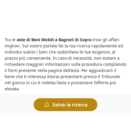
Tra le
aste di Beni Mobili a Bagnoli di Sopra
trovi gli affari
migliori. Sul nostro portale fai la tua ricerca rapidamente ed
individui subito i beni che soddisfano le tue esigenze, al
prezzo più conveniente. In caso di necessità, non esitare a
richiedere maggiori informazioni sulla procedura compilando
il form presente nella pagina dell’asta. Per aggiudicarti il
bene che ti interessa dovrai presentarti presso il Tribunale
nel giorno in cui è indetta l’asta e presentare l’offerta più
elevata.
Salva la ricerca
Tra le
aste on line a Bagnoli di Sopra
e quelle che si svolgono
presso i Tribunali c’è l’imbarazzo della scelta. Infatti puoi
trovare tutte le aste giudiziarie che ti interessano e
visualizzarne gli annunci collegandoti al portale, dove potrai
visualizzare tutti i dettagli relativi alla vendita, gli avvisi d’asta