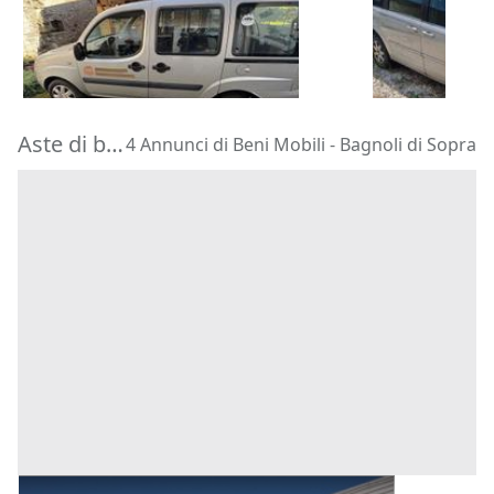
400 €
500 €
Taipana
(Udine)
Certaldo
(Fi
28/08/2026
02/09/2026
Aste di beni mobili Bagnoli di Sopra
4 Annunci di Beni Mobili - Bagnoli di Sopra