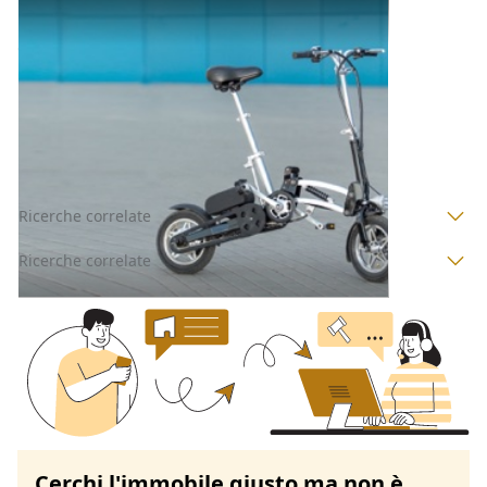
Veicoli all'asta a Padova
Offerta minima
500 €
Bagnoli di Sopra
(Padova)
Codice asta:
AT71906878
Asta chiusa
Ricerche correlate
Ricerche correlate
Cerchi l'immobile giusto ma non è