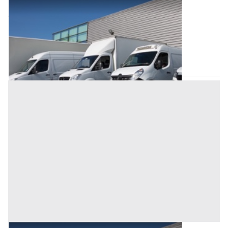
Automezzi Commerciali all'asta a Longare
Offerta minima
1.440 €
Bagnoli di Sopra
(Padova)
Codice asta:
b59be888
Asta chiusa