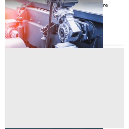
Attrezzature Varie all'asta a Bagnoli di Sopra
Offerta minima
16.000 €
Bagnoli di Sopra
(Padova)
Codice asta:
90f2264f
Asta chiusa