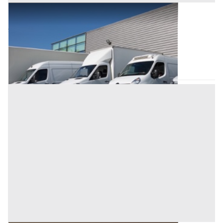
Automezzi Commerciali all'asta a Padova
27.000 €
Piazzola sul Brenta
(Padova)
Codice asta:
BG331333
Asta chiusa