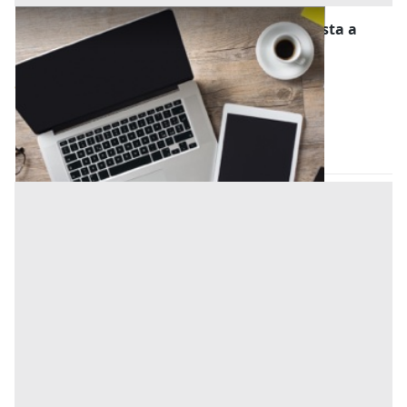
Computer e Attrezzatura Informatica all'asta a
Padova
Offerta minima
80 €
Piazzola sul Brenta
(Padova)
Codice asta:
AT7515771
Asta chiusa