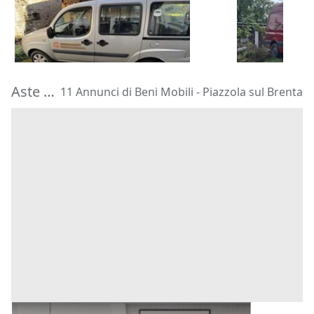
400 €
1.750 €
Taipana
(Udine)
Melegnano
28/08/2026
21/09/2026
Aste di beni mobili Piazzola sul Brenta
11 Annunci di Beni Mobili - Piazzola sul Brenta