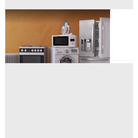
Elettrodomestici all'asta a Padova
Offerta minima
100 €
Piazzola sul Brenta
(Padova)
Codice asta:
AT7560213
Asta chiusa