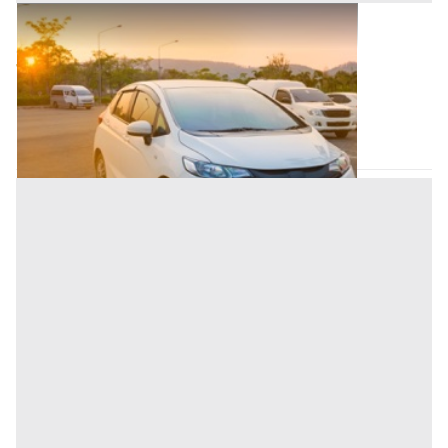
Autovetture all'asta a Padova
Offerta minima
700 €
Piazzola sul Brenta
(Padova)
Codice asta:
AT75157703
Asta chiusa