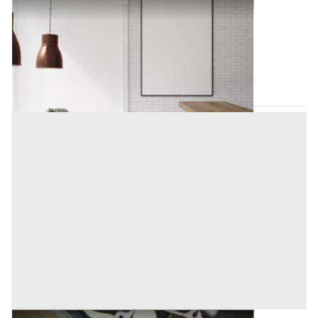
Negozio all'asta a Padova
Offerta minima
339.000 €
254.250 €
Piazzola sul Brenta
(Padova)
Codice asta:
AA1113590
Asta chiusa