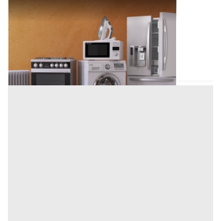
Elettrodomestici all'asta a Padova
Offerta minima
700 €
Piazzola sul Brenta
(Padova)
Codice asta:
AT7515767
Asta chiusa