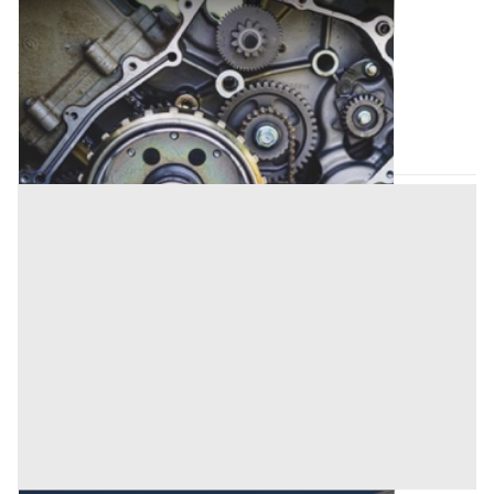
Abitazione di Tipo Civile all'asta a Padova
Offerta minima
270.000 €
202.500 €
Piazzola sul Brenta
(Padova)
Codice asta:
BN599111
Asta chiusa