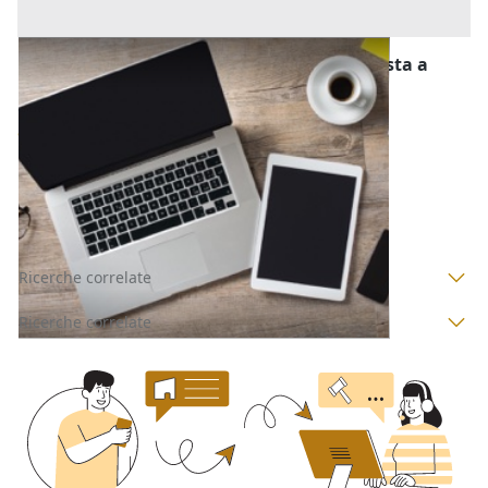
Computer e Attrezzatura Informatica all'asta a
Padova
Offerta minima
80 €
Piazzola sul Brenta
(Padova)
Codice asta:
AT7515770
Asta chiusa
Ricerche correlate
Ricerche correlate