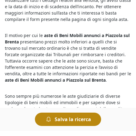
visualizzare tutti i dettagli relativi alla vendita, gli avvisi d’asta
e la data di inizio e di scadenza dell’incanto. Per ottenere
maggiori informazioni sull’asta che ti interessa ti basta
compilare il form presente nella pagina di ogni singola asta.
Il motivo per cui le
aste di Beni Mobili annunci a Piazzola sul
Brenta
presentano prezzi molto inferiori a quelli che si
trovano sul mercato ordinario è che si tratta di vendite
forzate organizzate dai Tribunali per rimborsare i creditori.
Tuttavia occorre sapere che le aste sono sicure, basta che
l’offerente esamini con attenzione la perizia e l’avviso di
vendita, oltre a tutte le informazioni riportate nei bandi per le
aste di Beni Mobili annunci a Piazzola sul Brenta
.
Sono sempre più numerose le aste giudiziarie di diverse
tipologie di beni mobili ed immobili e per sapere dove si
svolgono le aste basta consultare gli annunci delle vendite
giudiziarie organizzate dai Tribunali. Tra queste, si trovano
Salva la ricerca
anche
Beni Mobili all'asta a Piazzola sul Brenta
in vendita a
prezzi interessanti. Partecipare a un’asta è semplice e le
modalità di partecipazione sono riportate sui bandi ufficiali.