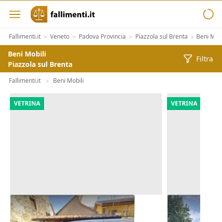
Fallimenti.it
Veneto
Padova Provincia
Piazzola sul Brenta
Beni Mobi
>
>
>
>
Beni Mobili
Filtra
Piazzola sul Brenta
Fallimenti.it
Beni Mobili
>
VETRINA
VETRINA
Autocarro Fiat Doblò
Furgone Mer