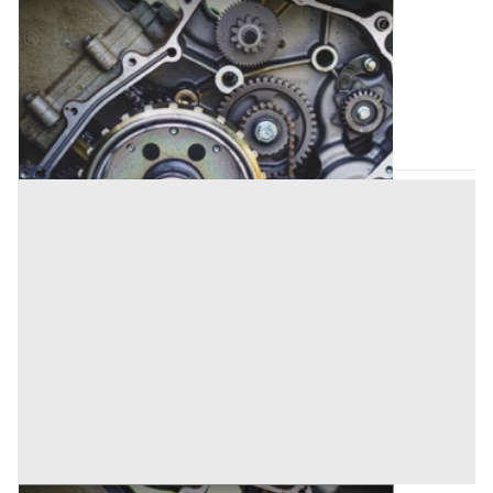
Attrezzature Industriali all'asta a Padova
Offerta minima
2.365 €
Piazzola sul Brenta
(Padova)
Codice asta:
AD272468
Asta chiusa