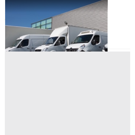
Automezzi Commerciali all'asta a Padova
Offerta minima
6.500 €
Piazzola sul Brenta
(Padova)
Codice asta:
BN561336
Asta chiusa