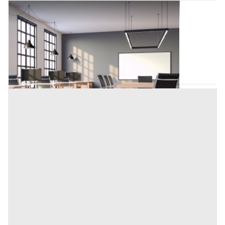
Mobili Ufficio all'asta a Padova
Offerta minima
12.729 €
Piazzola sul Brenta
(Padova)
Codice asta:
BN561334
Asta chiusa