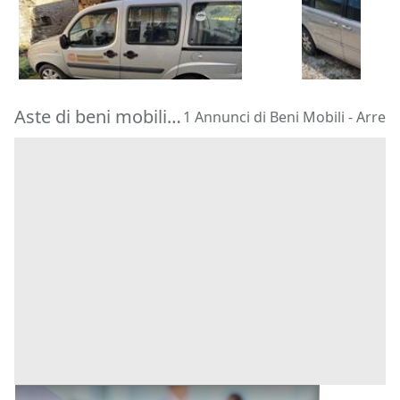
400 €
500 €
Taipana
(Udine)
Certaldo
(Fi
28/08/2026
02/09/2026
Aste di beni mobili Arre
1 Annunci di Beni Mobili - Arre