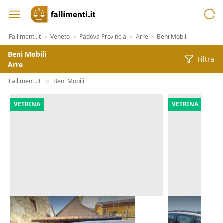
Fallimenti.it
Veneto
Padova Provincia
Arre
Beni Mobili
>
>
>
>
Beni Mobili
Filtra
Arre
Fallimenti.it
Beni Mobili
>
VETRINA
VETRINA
Autocarro Fiat Doblò
Autovettura
Grandvoyage