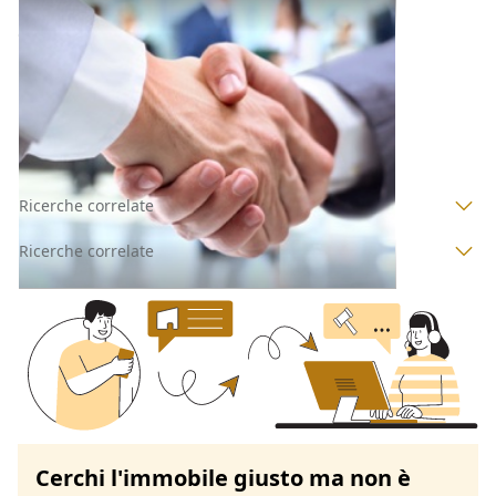
Cessione d'Azienda all'asta a Padova
Offerta minima
2.086.000 €
1.600.000 €
Arre
(Padova)
Codice asta:
c045d360
Asta chiusa
Ricerche correlate
Ricerche correlate
Cerchi l'immobile giusto ma non è