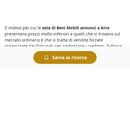
Il motivo per cui le
aste di Beni Mobili annunci a Arre
presentano prezzi molto inferiori a quelli che si trovano sul
mercato ordinario è che si tratta di vendite forzate
organizzate dai Tribunali per rimborsare i creditori. Tuttavia
occorre sapere che le aste sono sicure, basta che l’offerente
Salva la ricerca
esamini con attenzione la perizia e l’avviso di vendita, oltre a
tutte le informazioni riportate nei bandi per le
aste di Beni
Mobili annunci a Arre
.
Devi sapere che tutte le
aste giudiziarie a Arre di Beni Mobili
si svolgono al miglior offerente, ciò significa che si aggiudica
il bene in vendita chi ha presentato l’offerta più elevata allo
scadere dell’asta. Le aste si possono svolgere fisicamente
presso i Tribunali oppure in modalità telematica. Nel caso
delle aste online è comodo fare un’offerta e rilanciare, ed
esistono anche sistemi automatizzati che permettono di fare
rilanci in modo automatico.