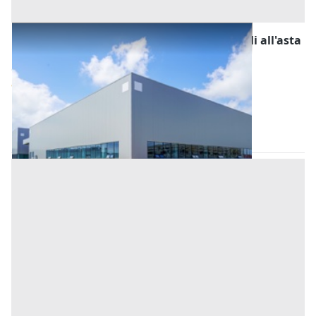
Fabbricati Costruiti per Esigenze Industriali all'asta
a Nuoro
Offerta minima
810.000 €
Tortolì
(Nuoro)
Codice asta:
BE736900
Asta chiusa