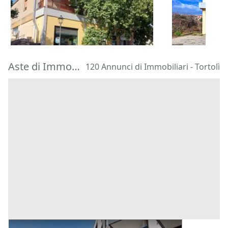
66.960 €
103.612 €
Isili
(Cagliari)
Irgoli
(Nuoro
30/10/2026
20/10/2026
Aste di Immobiliari Tortolì
120 Annunci di Immobiliari - Tortolì