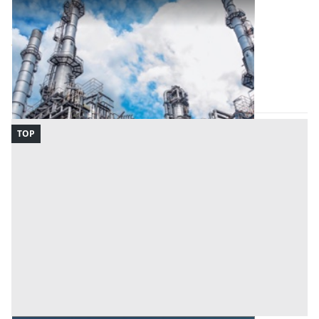
Opificio Industriale all'asta a Nuoro
Offerta minima
888.913 €
Tortolì
(Nuoro)
Codice asta:
c22ee3f1
Asta chiusa
TOP