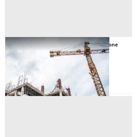
Porzione di Fabbricato in Corso di Costruzione
all'asta a Nuoro
Offerta minima
66.000 €
Tortolì
(Nuoro)
Codice asta:
1d17c401
Asta chiusa