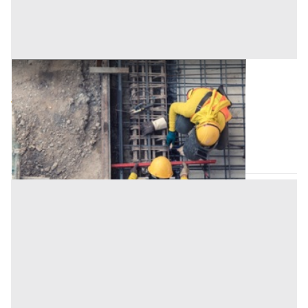
Lotto Edificabile all'asta a Nuoro
Offerta minima
102.510 €
76.882,50 €
Tortolì
(Nuoro)
Codice asta:
46ca99b2
Asta chiusa