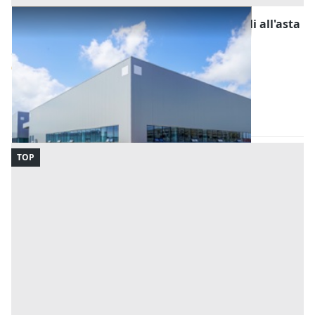
Fabbricati Costruiti per Esigenze Industriali all'asta
a Nuoro
Offerta minima
608.000 €
Tortolì
(Nuoro)
Codice asta:
BE7369021007
Asta chiusa
TOP