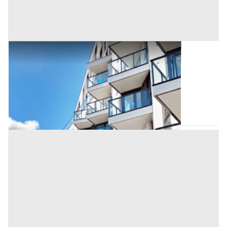
Appartamento all'asta a Nuoro
Offerta minima
179.820 €
134.865 €
Tortolì
(Nuoro)
Codice asta:
46d6bb08
Asta chiusa