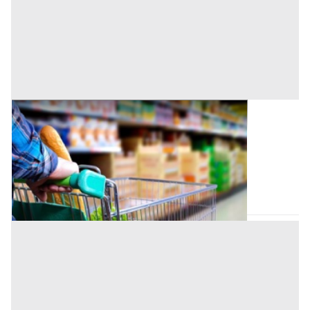
Negozio all'asta a Nuoro
Offerta minima
126.234 €
Tortolì
(Nuoro)
Codice asta:
82a019a4
Asta chiusa