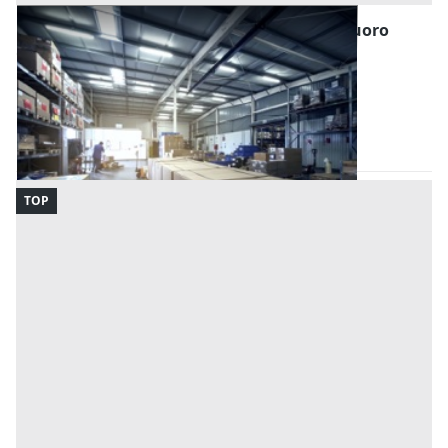
Magazzini e Locali di Deposito all'asta a Nuoro
Offerta minima
59.913 €
Tortolì
(Nuoro)
Codice asta:
BM9424580702
Asta chiusa
TOP