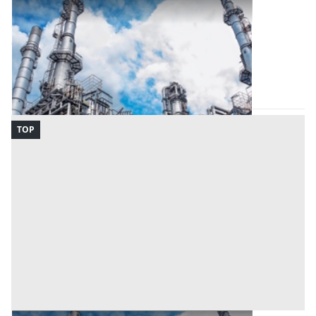
Opificio Industriale all'asta a Nuoro
Offerta minima
362.880 €
272.160 €
Tortolì
(Nuoro)
Codice asta:
74773f11
Asta chiusa
TOP