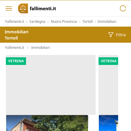
Fallimenti.it
Sardegna
Nuoro Provincia
Tortolì
Immobiliari
>
>
>
>
Immobiliari
Filtra
Tortolì
Fallimenti.it
Immobiliari
>
VETRINA
VETRINA
Asta Alloggio e lastrico solare in
Asta Fabbric
edificio polifunzionale
abitazione e