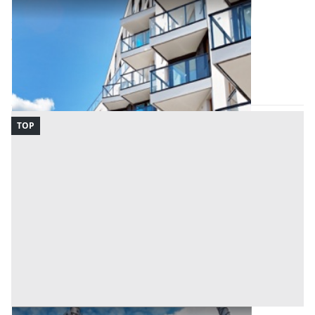
Asta Posto auto in complesso immobiliare
Offerta minima
3.800 €
Tortolì
(Nuoro)
Codice asta:
ca7f997b
21/09/2026
TOP