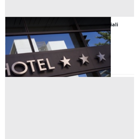
Fabbricati Costruiti per Esigenze Commerciali
all'asta a Tortolì
Offerta minima
800.000 €
600.000 €
Tortolì
(Nuoro)
Codice asta:
a8ff6262
Asta chiusa