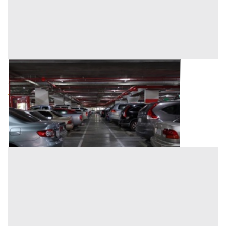
Posto Auto all'asta a Nuoro
Offerta minima
4.800 €
Tortolì
(Nuoro)
Codice asta:
ddc77e82
Asta chiusa