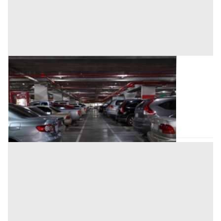
Posto Auto all'asta a Nuoro
Offerta minima
3.200 €
Tortolì
(Nuoro)
Codice asta:
ebc80d76
Asta chiusa