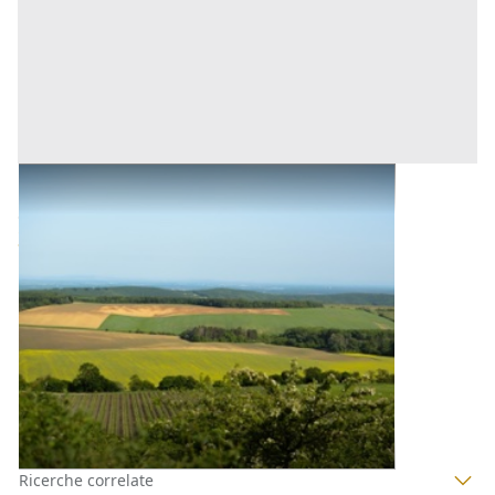
Terreni all'asta a Nuoro
Offerta minima
29.500 €
Tortolì
(Nuoro)
Codice asta:
dfc99188
Asta chiusa
1
2
3
4
Ricerche correlate