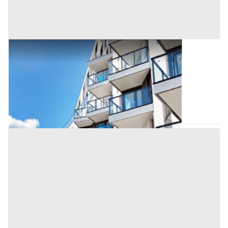
Appartamento all'asta a Nuoro
Offerta minima
214.230 €
160.672,50 €
Tortolì
(Nuoro)
Codice asta:
35367a7c
Asta chiusa