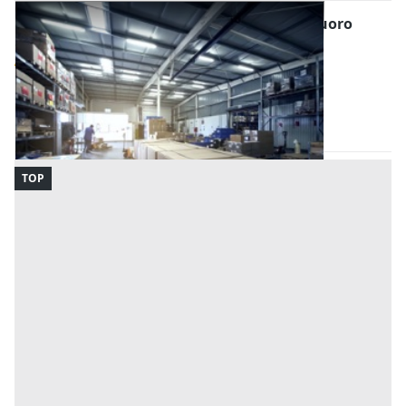
Magazzini e Locali di Deposito all'asta a Nuoro
Offerta minima
422.100 €
Tortolì
(Nuoro)
Codice asta:
CJ9235471070
Asta chiusa
TOP