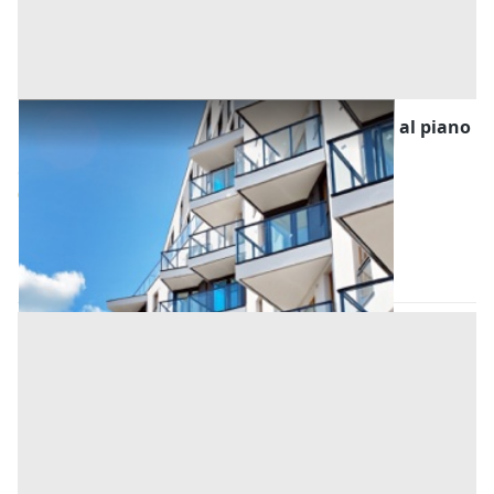
Asta Appartamento con cantina e veranda al piano
primo
Offerta minima
84.500 €
63.375 €
Tortolì
(Nuoro)
Codice asta:
272cf5c7
Asta chiusa