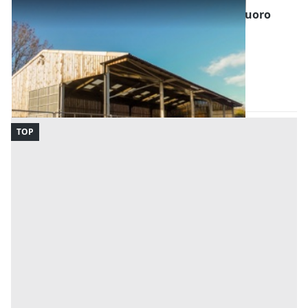
Fabbricati per Attività Agricole all'asta a Nuoro
Offerta minima
1.388.926 €
Tortolì
(Nuoro)
Codice asta:
AA1235693656
Asta chiusa
TOP