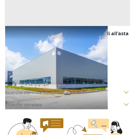
Fabbricati Costruiti per Esigenze Industriali all'asta
a Nuoro
Offerta minima
380.065 €
Tortolì
(Nuoro)
Codice asta:
BM824577
Asta chiusa
Ricerche correlate
Ricerche correlate