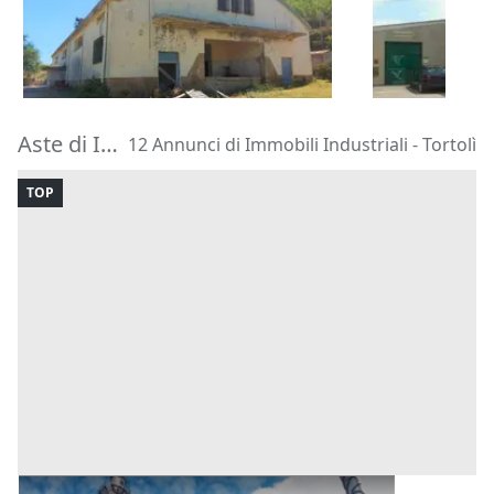
125.550 €
321.300 €
Gesico
(Cagliari)
Guasila
(Cag
30/10/2026
30/10/2026
Aste di Immobili Industriali Tortolì
12 Annunci di Immobili Industriali - Tortolì
TOP