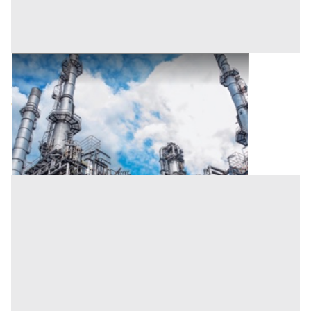
Opificio Industriale all'asta a Nuoro
Offerta minima
467.677,65 €
350.758,20 €
Tortolì
(Nuoro)
Codice asta:
CT145722
Asta chiusa