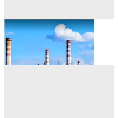
Opifici all'asta a Nuoro
Offerta minima
1.847.091 €
1.385.318,25 €
Tortolì
(Nuoro)
Codice asta:
CT127988
Asta chiusa