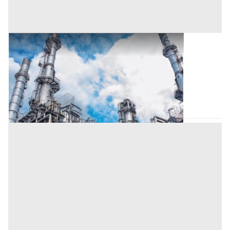
Opificio Industriale all'asta a Nuoro
Offerta minima
2.778.000 €
2.083.500 €
Tortolì
(Nuoro)
Codice asta:
BM823566
Asta chiusa