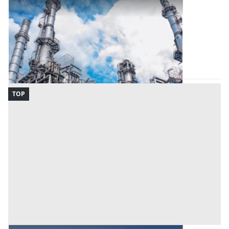
Opificio Industriale all'asta a Nuoro
Offerta minima
888.913 €
Tortolì
(Nuoro)
Codice asta:
c22ee3f1
Asta chiusa
TOP