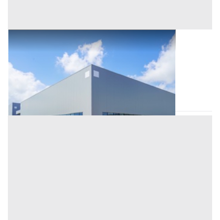
Bene Generico all'asta a Nuoro
Offerta minima
10.000 €
Tortolì
(Nuoro)
Codice asta:
BM824677
Asta chiusa