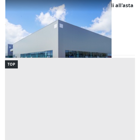
Fabbricati Costruiti per Esigenze Industriali all'asta
a Nuoro
Offerta minima
608.000 €
Tortolì
(Nuoro)
Codice asta:
BE7369021007
Asta chiusa
TOP