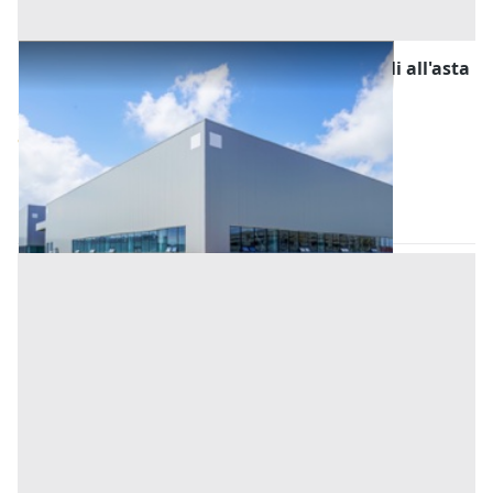
Fabbricati Costruiti per Esigenze Industriali all'asta
a Nuoro
Offerta minima
418.560 €
313.920 €
Tortolì
(Nuoro)
Codice asta:
DH830212
Asta chiusa