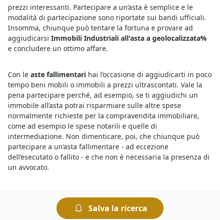
prezzi interessanti. Partecipare a un’asta è semplice e le
modalità di partecipazione sono riportate sui bandi ufficiali.
Insomma, chiunque può tentare la fortuna e provare ad
aggiudicarsi
Immobili Industriali all'asta a geolocalizzata%
e concludere un ottimo affare.
Con le
aste fallimentari
hai l’occasione di aggiudicarti in poco
tempo beni mobili o immobili a prezzi ultrascontati. Vale la
pena partecipare perché, ad esempio, se ti aggiudichi un
immobile all’asta potrai risparmiare sulle altre spese
normalmente richieste per la compravendita immobiliare,
come ad esempio le spese notarili e quelle di
intermediazione. Non dimenticare, poi, che chiunque può
partecipare a un’asta fallimentare - ad eccezione
dell’esecutato o fallito - e che non è necessaria la presenza di
un avvocato.
Il motivo per cui le
aste di Immobili Industriali annunci a
Tortolì
presentano prezzi molto inferiori a quelli che si
Salva la ricerca
trovano sul mercato ordinario è che si tratta di vendite