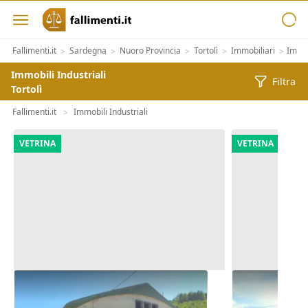
Fallimenti.it
Sardegna
Nuoro Provincia
Tortolì
Immobiliari
Immob
>
>
>
>
>
Immobili Industriali
Filtra
Tortolì
Fallimenti.it
Immobili Industriali
>
VETRINA
VETRINA
Asta Complesso artigianale con
Asta Comples
cortile e pertinenze
cortile e per