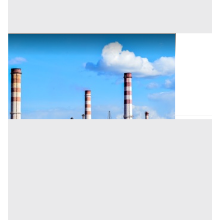
Opifici all'asta a Nuoro
Offerta minima
437.728 €
328.296 €
Tortolì
(Nuoro)
Codice asta:
CT143465
Asta chiusa