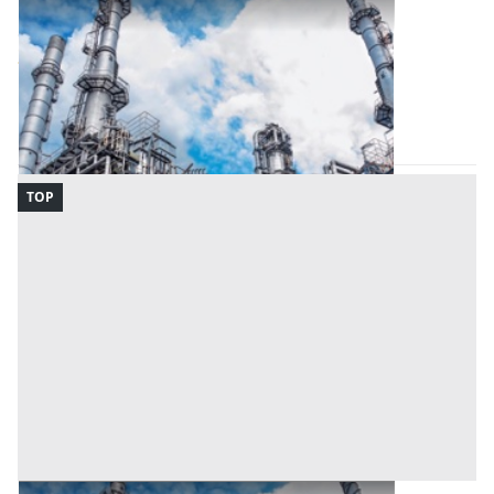
Opificio Industriale all'asta a Nuoro
Offerta minima
362.880 €
272.160 €
Tortolì
(Nuoro)
Codice asta:
74773f11
Asta chiusa
TOP