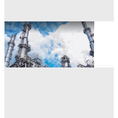
Opificio Industriale all'asta a Nuoro
Offerta minima
8.828.256,50 €
6.621.192,37 €
Tortolì
(Nuoro)
Codice asta:
CT142422
Asta chiusa