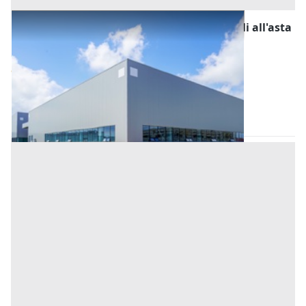
Fabbricati Costruiti per Esigenze Industriali all'asta
a Nuoro
Offerta minima
810.000 €
Tortolì
(Nuoro)
Codice asta:
BE736900
Asta chiusa