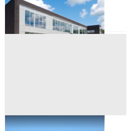
Base d'asta
4.600 €
Ortueri
(Nuoro)
Asta chiusa
Abitazione di Tipo Civile all'asta a Ortueri
Ortueri
(Nuoro)