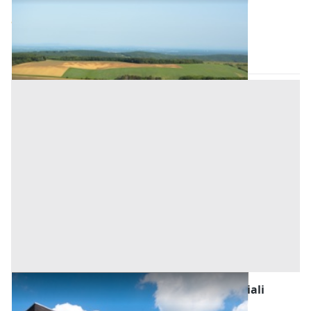
Base d'asta
810 €
Ortueri
(Nuoro)
Asta chiusa
Fabbricati Costruiti per Esigenze Commerciali
all'asta a Ortueri