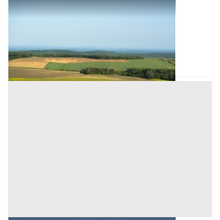
Terreni all'asta a Nuoro
Offerta minima
9.300 €
6.975 €
Ortueri
(Nuoro)
Codice asta:
BU6755766
Asta chiusa