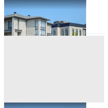
Abitazione di Tipo Civile all'asta a Ortueri
Base d'asta
8.000 €
Ortueri
(Nuoro)
Asta chiusa