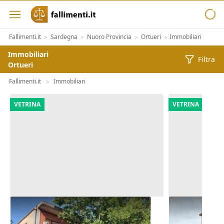
Fallimenti.it
Sardegna
Nuoro Provincia
Ortueri
Immobiliari
>
>
>
>
Immobiliari
Filtra
Ortueri
Fallimenti.it
Immobiliari
>
VETRINA
VETRINA
Asta Alloggio e lastrico solare in
Asta Comples
edificio polifunzionale
cortile e per