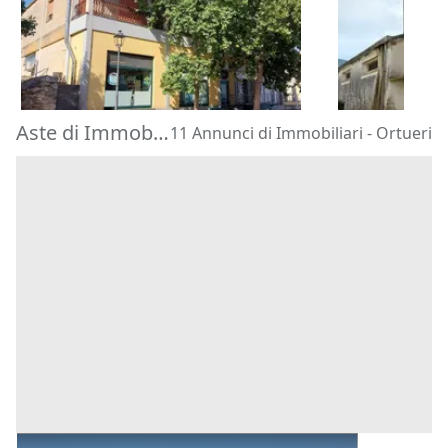
66.960 €
116.100 €
Isili
(Cagliari)
Tuili
(Medio
30/10/2026
30/10/2026
Aste di Immobiliari Ortueri
11 Annunci di Immobiliari - Ortueri