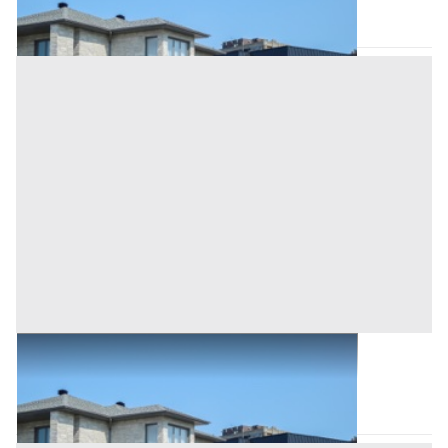
Asta chiusa
Abitazione di Tipo Civile all'asta a Ortueri
Ortueri
(Nuoro)
Asta chiusa