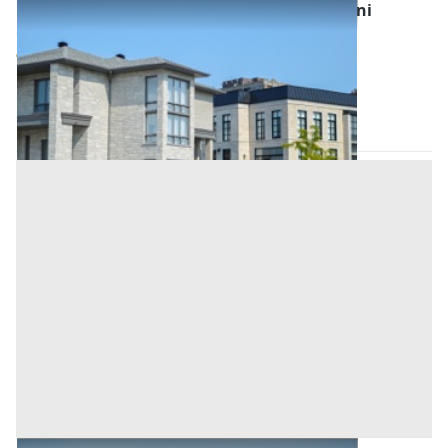
Asta Abitazione civile con cortile su tre piani
Offerta minima
53.500 €
40.125 €
Ortueri
(Nuoro)
Codice asta:
d6f9bcc0
29/09/2026