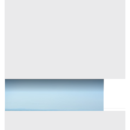
Terreni all'asta a Ortueri
Ortueri
(Nuoro)
Asta chiusa