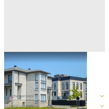
Abitazione di Tipo Civile all'asta a Ortueri
Base d'asta
4.400 €
Ortueri
(Nuoro)
Asta chiusa
Ricerche correlate
Ricerche correlate