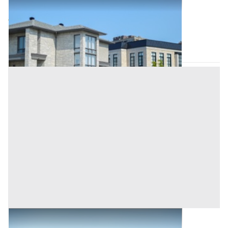
Abitazione di Tipo Civile all'asta a Ortueri
Base d'asta
7.000 €
Ortueri
(Nuoro)
Asta chiusa
Terreni all'asta a Ortueri