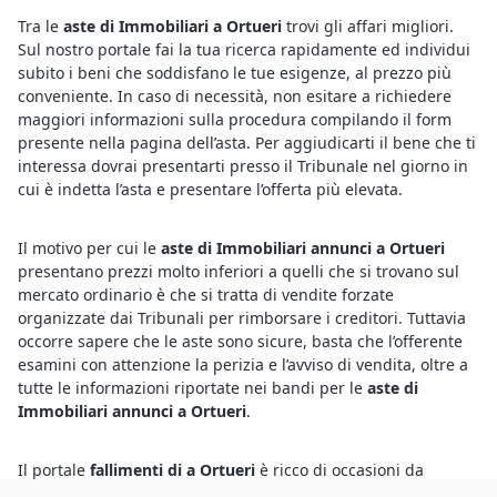
Tra le
aste di Immobiliari a Ortueri
trovi gli affari migliori.
Sul nostro portale fai la tua ricerca rapidamente ed individui
subito i beni che soddisfano le tue esigenze, al prezzo più
conveniente. In caso di necessità, non esitare a richiedere
maggiori informazioni sulla procedura compilando il form
presente nella pagina dell’asta. Per aggiudicarti il bene che ti
interessa dovrai presentarti presso il Tribunale nel giorno in
cui è indetta l’asta e presentare l’offerta più elevata.
Il motivo per cui le
aste di Immobiliari annunci a Ortueri
presentano prezzi molto inferiori a quelli che si trovano sul
mercato ordinario è che si tratta di vendite forzate
organizzate dai Tribunali per rimborsare i creditori. Tuttavia
occorre sapere che le aste sono sicure, basta che l’offerente
esamini con attenzione la perizia e l’avviso di vendita, oltre a
tutte le informazioni riportate nei bandi per le
aste di
Immobiliari annunci a Ortueri
.
Il portale
fallimenti di a Ortueri
è ricco di occasioni da
cogliere al volo. I beni in vendita, infatti, comprendono lotti