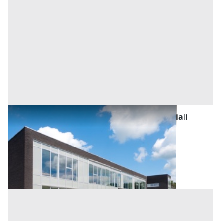
Fabbricati Costruiti per Esigenze Commerciali
all'asta a Ortueri
Base d'asta
7.800 €
Ortueri
(Nuoro)
Asta chiusa