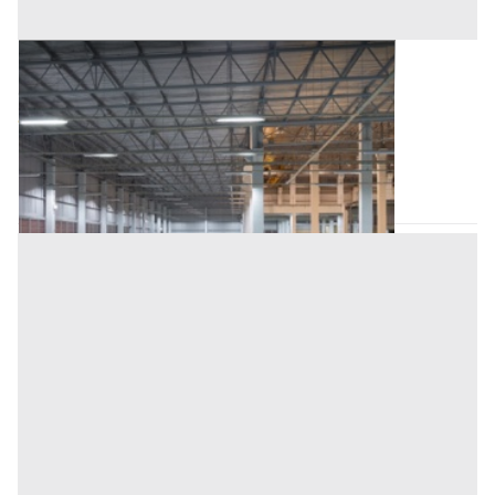
Deposito all'asta a Nuoro
Offerta minima
35.604 €
26.703 €
Villagrande Strisaili
(Nuoro)
Codice asta:
CT123502
Asta chiusa