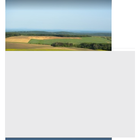
Terreni all'asta a Nuoro
Offerta minima
15.664 €
11.748 €
Villagrande Strisaili
(Nuoro)
Codice asta:
CT132455
Asta chiusa