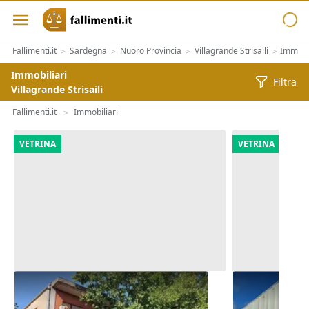
Fallimenti.it
Sardegna
Nuoro Provincia
Villagrande Strisaili
Immobil
>
>
>
>
Immobiliari
Filtra
Villagrande Strisaili
Fallimenti.it
Immobiliari
>
VETRINA
VETRINA
Asta Alloggio e lastrico solare in
Asta Comples
edificio polifunzionale
cortile e per