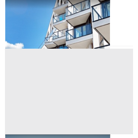
Appartamento all'asta a Nuoro
Offerta minima
21.261 €
15.945,75 €
Villagrande Strisaili
(Nuoro)
Codice asta:
b2073057
Asta chiusa