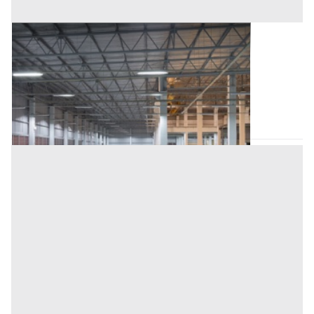
Deposito all'asta a Nuoro
Offerta minima
16.036,80 €
12.027,60 €
Villagrande Strisaili
(Nuoro)
Codice asta:
CT123501
Asta chiusa