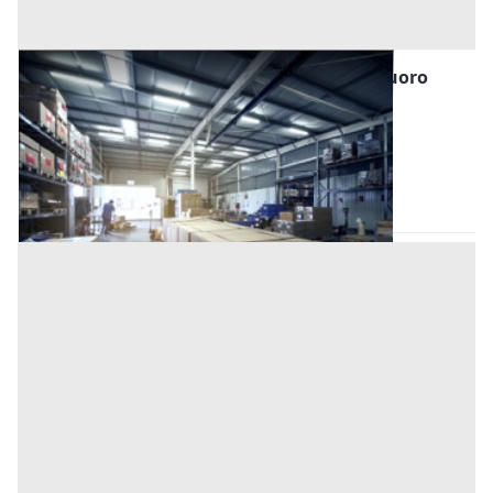
Magazzini e Locali di Deposito all'asta a Nuoro
Offerta minima
31.322 €
23.491,50 €
Villagrande Strisaili
(Nuoro)
Codice asta:
CT123501
Asta chiusa