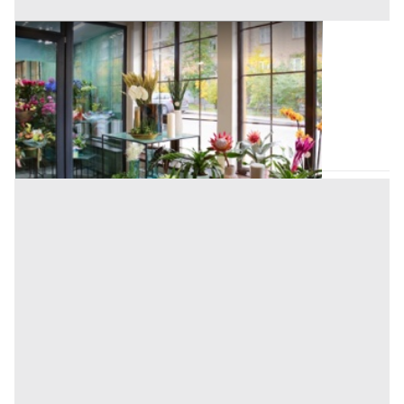
Negozi, Botteghe all'asta a Nuoro
Offerta minima
16.794 €
12.595,50 €
Villagrande Strisaili
(Nuoro)
Codice asta:
CT135711
Asta chiusa