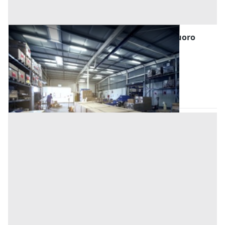
Magazzini e Locali di Deposito all'asta a Nuoro
Offerta minima
69.539 €
52.154,25 €
Villagrande Strisaili
(Nuoro)
Codice asta:
CT123502
Asta chiusa