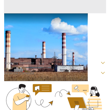
Opifici all'asta a Nuoro
Offerta minima
107.360,64 €
80.520,48 €
Villagrande Strisaili
(Nuoro)
Codice asta:
CT145711
Asta chiusa
Ricerche correlate
Ricerche correlate