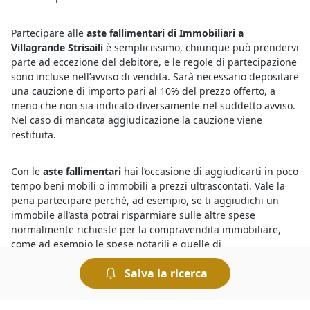
Partecipare alle
aste fallimentari di Immobiliari a
Villagrande Strisaili
è semplicissimo, chiunque può prendervi
parte ad eccezione del debitore, e le regole di partecipazione
sono incluse nell’avviso di vendita. Sarà necessario depositare
una cauzione di importo pari al 10% del prezzo offerto, a
meno che non sia indicato diversamente nel suddetto avviso.
Nel caso di mancata aggiudicazione la cauzione viene
restituita.
Con le
aste fallimentari
hai l’occasione di aggiudicarti in poco
tempo beni mobili o immobili a prezzi ultrascontati. Vale la
pena partecipare perché, ad esempio, se ti aggiudichi un
immobile all’asta potrai risparmiare sulle altre spese
normalmente richieste per la compravendita immobiliare,
come ad esempio le spese notarili e quelle di
intermediazione. Non dimenticare, poi, che chiunque può
Salva la ricerca
partecipare a un’asta fallimentare - ad eccezione
dell’esecutato o fallito - e che non è necessaria la presenza di
un avvocato.