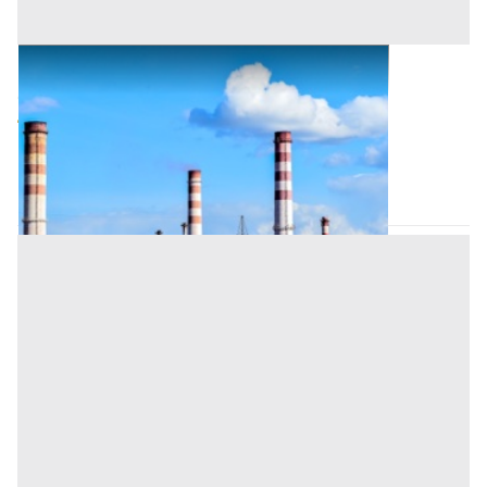
Opifici all'asta a Nuoro
Offerta minima
53.613,37 €
40.210,03 €
Villagrande Strisaili
(Nuoro)
Codice asta:
CT151233
Asta chiusa