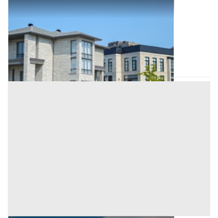
Abitazione di Tipo Civile all'asta a Nuoro
Offerta minima
12.878 €
9.658,50 €
Villagrande Strisaili
(Nuoro)
Codice asta:
d0616dcd
Asta chiusa