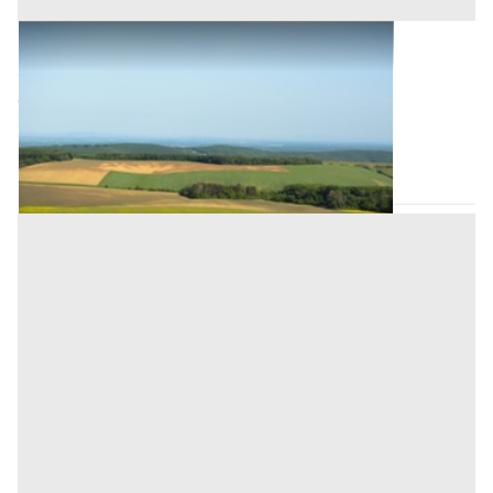
Terreni all'asta a Nuoro
Offerta minima
5.280 €
3.960 €
Villagrande Strisaili
(Nuoro)
Codice asta:
CT129123
Asta chiusa