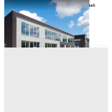
Fabbricati Costruiti per Esigenze Commerciali
all'asta a Nuoro
Offerta minima
10.748 €
8.061 €
Villagrande Strisaili
(Nuoro)
Codice asta:
8c7ddd3f
Asta chiusa