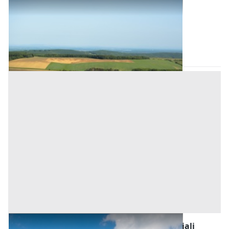
Terreni all'asta a Birori
Base d'asta
1.000 €
Birori
(Nuoro)
Asta chiusa
Fabbricati Costruiti per Esigenze Commerciali