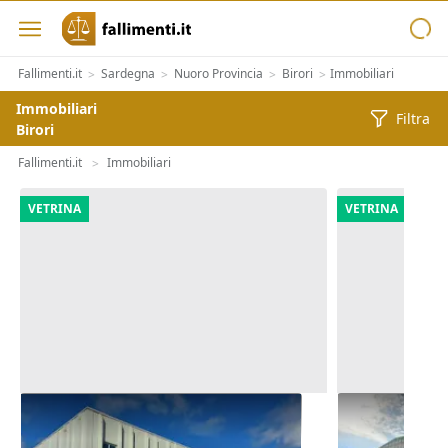
Fallimenti.it
Sardegna
Nuoro Provincia
Birori
Immobiliari
>
>
>
>
Immobiliari
Filtra
Birori
Fallimenti.it
Immobiliari
>
VETRINA
VETRINA
Asta Complesso artigianale con
Asta Comples
cortile e pertinenze
cortile e per