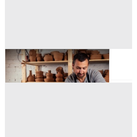
Laboratorio Artigiano all'asta a Birori
Birori
(Nuoro)
Asta chiusa