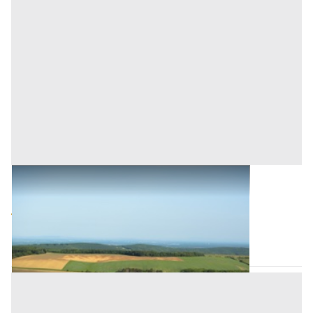
Terreni all'asta a Birori
Base d'asta
4.000 €
Birori
(Nuoro)
Asta chiusa