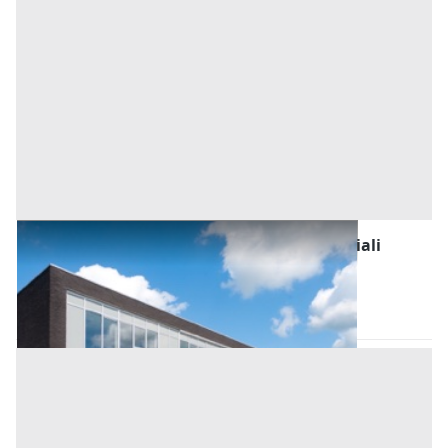
Fabbricati Costruiti per Esigenze Commerciali
all'asta a Birori
Birori
(Nuoro)
Asta chiusa