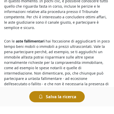
in questo momento. In pochi clic, è possibile conoscere tutto
quello che riguarda l’asta in corso, incluse le perizie e le
informazioni relative alla procedura presso il Tribunale
competente. Per chi è interessato a concludere ottimi affari,
le aste giudiziarie sono il canale giusto, e partecipare è
semplice e sicuro.
Con le
aste fallimentari
hai l’occasione di aggiudicarti in poco
tempo beni mobili o immobili a prezzi ultrascontati. Vale la
pena partecipare perché, ad esempio, se ti aggiudichi un
immobile all’asta potrai risparmiare sulle altre spese
normalmente richieste per la compravendita immobiliare,
come ad esempio le spese notarili e quelle di
intermediazione. Non dimenticare, poi, che chiunque può
partecipare a un’asta fallimentare - ad eccezione
dell’esecutato o fallito - e che non è necessaria la presenza di
un avvocato.
Salva la ricerca
Sono sempre più numerose le aste giudiziarie di diverse
tipologie di beni mobili ed immobili e per sapere dove si
svolgono le aste basta consultare gli annunci delle vendite