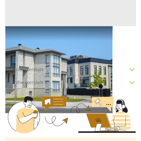
Abitazione di Tipo Civile all'asta a Birori
Birori
(Nuoro)
Asta chiusa
Ricerche correlate
Ricerche correlate