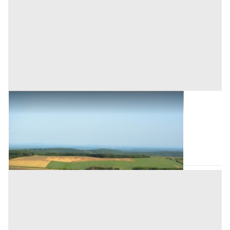
Terreni all'asta a Birori
Base d'asta
30.400 €
Birori
(Nuoro)
Asta chiusa