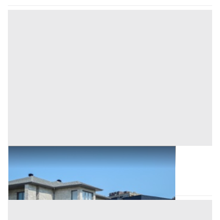
Abitazione di Tipo Civile all'asta a Birori
Birori
(Nuoro)
Asta chiusa