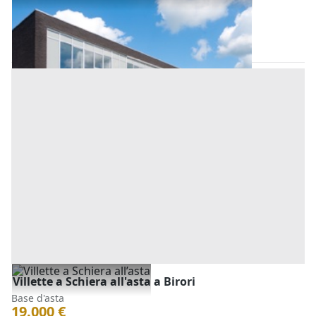
all'asta a Birori
Birori
(Nuoro)
Asta chiusa
Villette a Schiera all'asta a Birori
Base d'asta
19.000 €