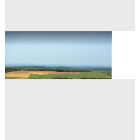
Terreni all'asta a Birori
Base d'asta
27.000 €
Birori
(Nuoro)
Asta chiusa