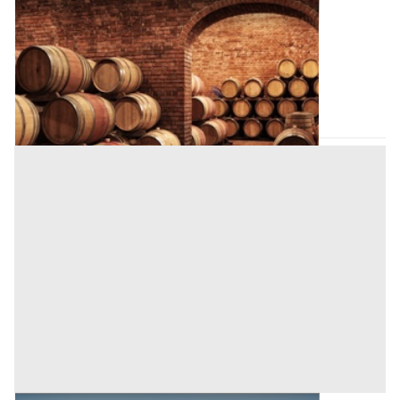
Cantina all'asta a Nuoro
Offerta minima
451.828 €
338.871 €
Cardedu
(Nuoro)
Codice asta:
CT127966
Asta chiusa