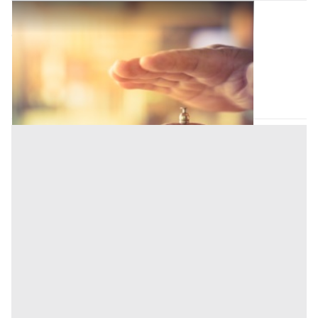
Strutture Ricettive all'asta a Nuoro
Offerta minima
1.802.700 €
1.352.025 €
Cardedu
(Nuoro)
Codice asta:
CT125733
Asta chiusa