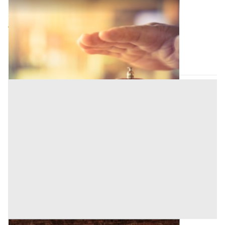
Strutture Ricettive all'asta a Nuoro
Offerta minima
542.433 €
406.824,75 €
Cardedu
(Nuoro)
Codice asta:
CT134666
Asta chiusa