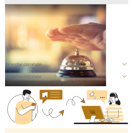
Strutture Ricettive all'asta a Nuoro
Offerta minima
639.054 €
479.290 €
Cardedu
(Nuoro)
Codice asta:
CT140133
Asta chiusa
Ricerche correlate
Ricerche correlate