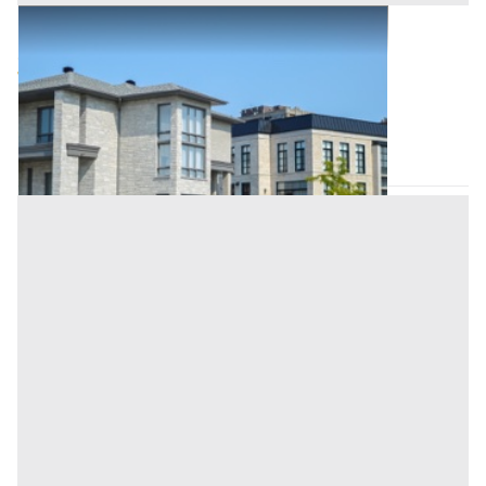
Abitazione di Tipo Civile all'asta a Nuoro
Offerta minima
103.000 €
77.250 €
Cardedu
(Nuoro)
Codice asta:
58ef2f4c
Asta chiusa