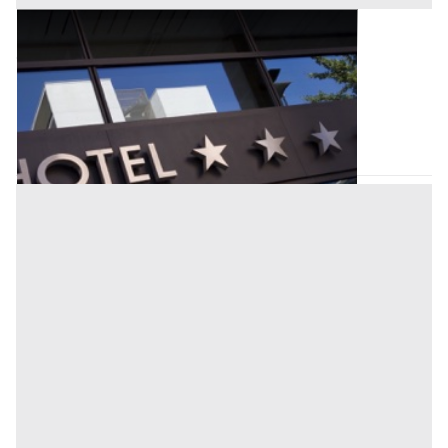
Alberghi all'asta a Nuoro
Offerta minima
2.003.000 €
1.502.250 €
Cardedu
(Nuoro)
Codice asta:
CT125734
Asta chiusa