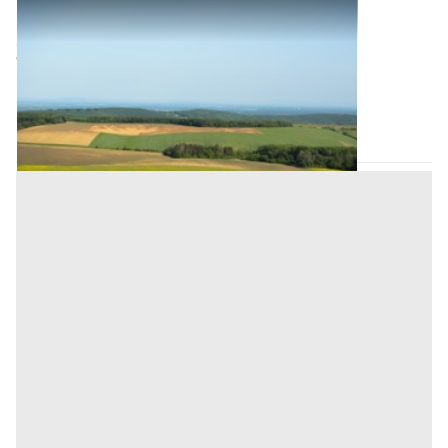
Terreni all'asta a Nuoro
Offerta minima
9.720 €
7.290 €
Cardedu
(Nuoro)
Codice asta:
AL2611102
Asta chiusa