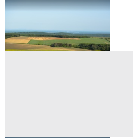
Terreni all'asta a Nuoro
Offerta minima
86.784 €
65.088 €
Cardedu
(Nuoro)
Codice asta:
CT133566
Asta chiusa