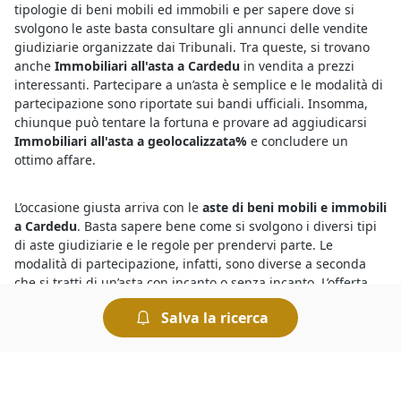
tipologie di beni mobili ed immobili e per sapere dove si
svolgono le aste basta consultare gli annunci delle vendite
giudiziarie organizzate dai Tribunali. Tra queste, si trovano
anche
Immobiliari all'asta a Cardedu
in vendita a prezzi
interessanti. Partecipare a un’asta è semplice e le modalità di
partecipazione sono riportate sui bandi ufficiali. Insomma,
chiunque può tentare la fortuna e provare ad aggiudicarsi
Immobiliari all'asta a geolocalizzata%
e concludere un
ottimo affare.
L’occasione giusta arriva con le
aste di beni mobili e immobili
a Cardedu
. Basta sapere bene come si svolgono i diversi tipi
di aste giudiziarie e le regole per prendervi parte. Le
modalità di partecipazione, infatti, sono diverse a seconda
che si tratti di un’asta con incanto o senza incanto. L’offerta
dovrà essere presentata, a seconda dei casi, in busta chiusa
Salva la ricerca
oppure pubblicamente. Le modalità di svolgimento dell’asta
sono sempre indicate nel bando di vendita.
Partecipare alle
aste fallimentari di Immobiliari a Cardedu
è