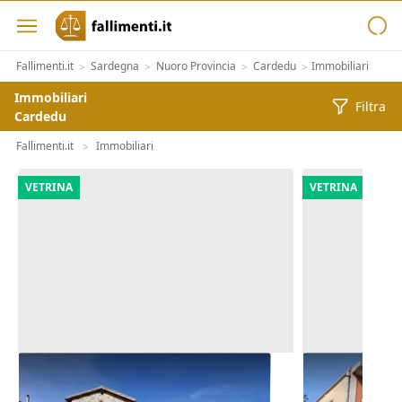
Fallimenti.it
Sardegna
Nuoro Provincia
Cardedu
Immobiliari
>
>
>
>
Immobiliari
Filtra
Cardedu
Fallimenti.it
Immobiliari
>
VETRINA
VETRINA
Asta Abitazione su tre piani con
Asta Alloggio
pertinenze
edificio poli