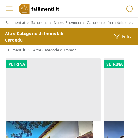
Fallimenti.it
Sardegna
Nuoro Provincia
Cardedu
Immobiliari
Alt
>
>
>
>
>
Altre Categorie di Immobili
Filtra
Cardedu
Fallimenti.it
Altre Categorie di Immobili
>
VETRINA
VETRINA
Asta Albergo da riqualificare
Asta Abitazi
pertinenze