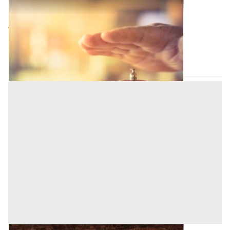
Strutture Ricettive all'asta a Nuoro
Offerta minima
542.433 €
406.824,75 €
Cardedu
(Nuoro)
Codice asta:
CT134666
Asta chiusa