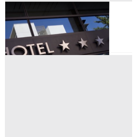
Alberghi all'asta a Nuoro
Offerta minima
2.003.000 €
1.502.250 €
Cardedu
(Nuoro)
Codice asta:
CT125734
Asta chiusa