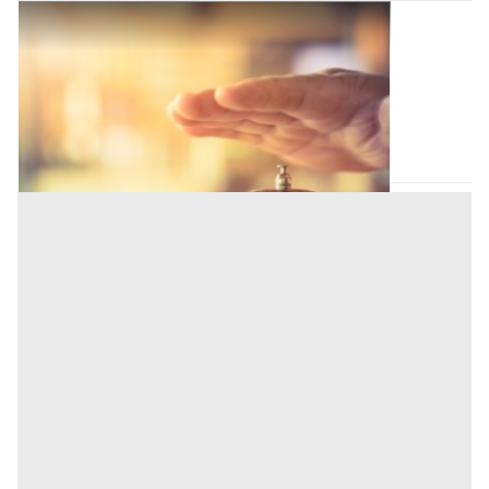
Strutture Ricettive all'asta a Nuoro
Offerta minima
1.802.700 €
1.352.025 €
Cardedu
(Nuoro)
Codice asta:
CT125733
Asta chiusa