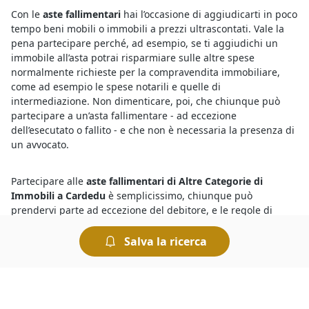
Con le
aste fallimentari
hai l’occasione di aggiudicarti in poco
tempo beni mobili o immobili a prezzi ultrascontati. Vale la
pena partecipare perché, ad esempio, se ti aggiudichi un
immobile all’asta potrai risparmiare sulle altre spese
normalmente richieste per la compravendita immobiliare,
come ad esempio le spese notarili e quelle di
intermediazione. Non dimenticare, poi, che chiunque può
partecipare a un’asta fallimentare - ad eccezione
dell’esecutato o fallito - e che non è necessaria la presenza di
un avvocato.
Partecipare alle
aste fallimentari di Altre Categorie di
Immobili a Cardedu
è semplicissimo, chiunque può
prendervi parte ad eccezione del debitore, e le regole di
partecipazione sono incluse nell’avviso di vendita. Sarà
necessario depositare una cauzione di importo pari al 10%
Salva la ricerca
del prezzo offerto, a meno che non sia indicato diversamente
nel suddetto avviso. Nel caso di mancata aggiudicazione la
cauzione viene restituita.