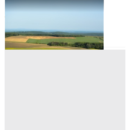
Terreni all'asta a Nuoro
Offerta minima
9.720 €
7.290 €
Cardedu
(Nuoro)
Codice asta:
AL2611102
Asta chiusa