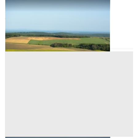
Terreni all'asta a Nuoro
Offerta minima
86.784 €
65.088 €
Cardedu
(Nuoro)
Codice asta:
CT133566
Asta chiusa