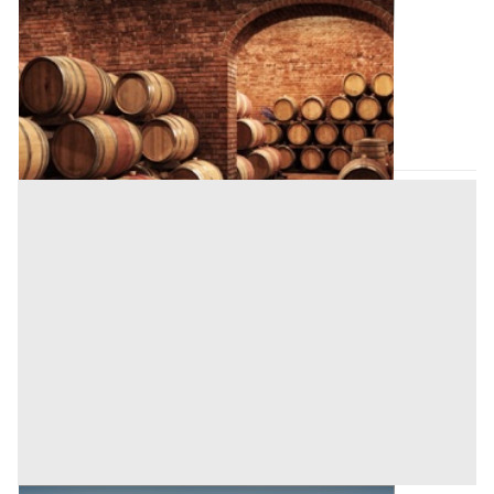
Cantina all'asta a Nuoro
Offerta minima
451.828 €
338.871 €
Cardedu
(Nuoro)
Codice asta:
CT127966
Asta chiusa