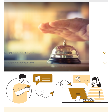
Strutture Ricettive all'asta a Nuoro
Offerta minima
639.054 €
479.290 €
Cardedu
(Nuoro)
Codice asta:
CT140133
Asta chiusa
Ricerche correlate
Ricerche correlate